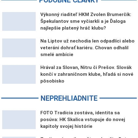
PODOBNÉ ČLÁNKY
Výkonný riaditeľ HKM Zvolen Brumerčík:
Špekulantov sme vyčiarkli a je Ďaloga
najlepšie platený hráč klubu?
Na Liptov už nechodia len odpadlíci alebo
veteráni dohrať kariéru. Chovan odhalil
smelé ambície
Hrával za Slovan, Nitru či Prešov. Slovák
končí v zahraničnom klube, hľadá si nové
pôsobisko
NEPREHLIADNITE
FOTO Tradícia zostáva, identita sa
posúva: HK Skalica vstupuje do novej
kapitoly svojej histórie