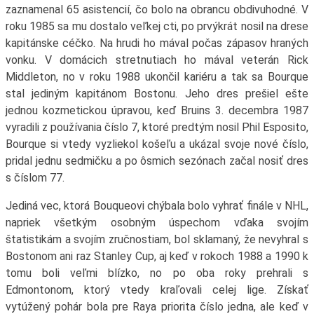
zaznamenal 65 asistencií, čo bolo na obrancu obdivuhodné. V
roku 1985 sa mu dostalo veľkej cti, po prvýkrát nosil na drese
kapitánske céčko. Na hrudi ho mával počas zápasov hraných
vonku. V domácich stretnutiach ho mával veterán Rick
Middleton, no v roku 1988 ukončil kariéru a tak sa Bourque
stal jediným kapitánom Bostonu. Jeho dres prešiel ešte
jednou kozmetickou úpravou, keď Bruins 3. decembra 1987
vyradili z používania číslo 7, ktoré predtým nosil Phil Esposito,
Bourque si vtedy vyzliekol košeľu a ukázal svoje nové číslo,
pridal jednu sedmičku a po ôsmich sezónach začal nosiť dres
s číslom 77.
Jediná vec, ktorá Bouqueovi chýbala bolo vyhrať finále v NHL,
napriek všetkým osobným úspechom vďaka svojím
štatistikám a svojím zručnostiam, bol sklamaný, že nevyhral s
Bostonom ani raz Stanley Cup, aj keď v rokoch 1988 a 1990 k
tomu boli veľmi blízko, no po oba roky prehrali s
Edmontonom, ktorý vtedy kraľovali celej lige. Získať
vytúžený pohár bola pre Raya priorita číslo jedna, ale keď v