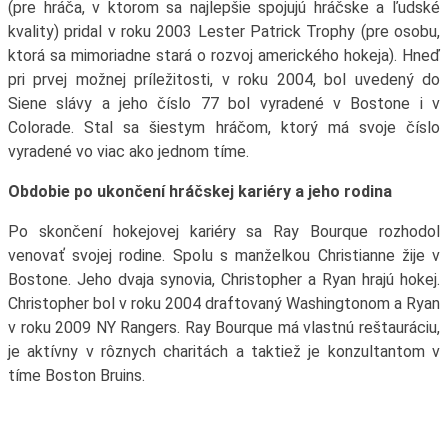
(pre hráča, v ktorom sa najlepšie spojujú hráčske a ľudské
kvality) pridal v roku 2003 Lester Patrick Trophy (pre osobu,
ktorá sa mimoriadne stará o rozvoj amerického hokeja). Hneď
pri prvej možnej príležitosti, v roku 2004, bol uvedený do
Siene slávy a jeho číslo 77 bol vyradené v Bostone i v
Colorade. Stal sa šiestym hráčom, ktorý má svoje číslo
vyradené vo viac ako jednom tíme.
Obdobie po ukončení hráčskej kariéry a jeho rodina
Po skončení hokejovej kariéry sa Ray Bourque rozhodol
venovať svojej rodine. Spolu s manželkou Christianne žije v
Bostone. Jeho dvaja synovia, Christopher a Ryan hrajú hokej.
Christopher bol v roku 2004 draftovaný Washingtonom a Ryan
v roku 2009 NY Rangers. Ray Bourque má vlastnú reštauráciu,
je aktívny v rôznych charitách a taktiež je konzultantom v
tíme Boston Bruins.