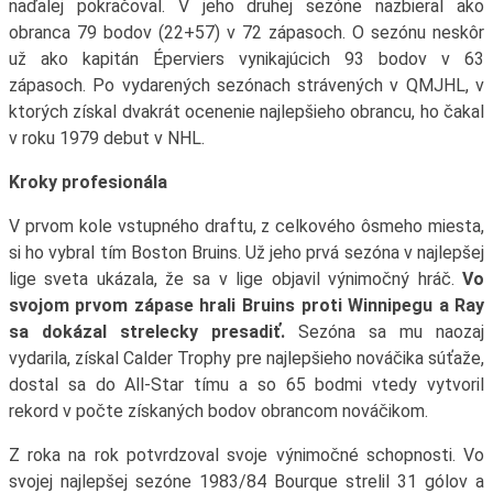
naďalej pokračoval. V jeho druhej sezóne nazbieral ako
obranca 79 bodov (22+57) v 72 zápasoch. O sezónu neskôr
už ako kapitán Éperviers vynikajúcich 93 bodov v 63
zápasoch. Po vydarených sezónach strávených v QMJHL, v
ktorých získal dvakrát ocenenie najlepšieho obrancu, ho čakal
v roku 1979 debut v NHL.
Kroky profesionála
V prvom kole vstupného draftu, z celkového ôsmeho miesta,
si ho vybral tím Boston Bruins. Už jeho prvá sezóna v najlepšej
lige sveta ukázala, že sa v lige objavil výnimočný hráč.
Vo
svojom prvom zápase hrali Bruins proti Winnipegu a Ray
sa dokázal strelecky presadiť.
Sezóna sa mu naozaj
vydarila, získal Calder Trophy pre najlepšieho nováčika súťaže,
dostal sa do All-Star tímu a so 65 bodmi vtedy vytvoril
rekord v počte získaných bodov obrancom nováčikom.
Z roka na rok potvrdzoval svoje výnimočné schopnosti. Vo
svojej najlepšej sezóne 1983/84 Bourque strelil 31 gólov a