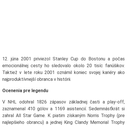
12. júna 2001 priviezol Stanley Cup do Bostonu a počas
emocionálnej cesty ho sledovalo okolo 20 tisíc fanúšikov.
Taktiež v lete roku 2001 oznámil koniec svojej kariéry ako
najproduktívnejší obranca v histórii.
Ocenenia pre legendu
V NHL odohral 1826 zápasov základnej časti a play-off,
zaznamenal 410 gólov a 1169 asistencií. Sedemnásťkrát si
zahral All Star Game. K piatim získaným Norris Trophy (pre
najlepšieho obrancu) a jednej King Clandy Memorial Trophy