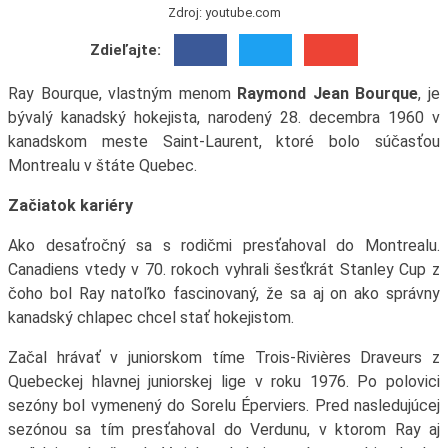
Zdroj: youtube.com
Zdieľajte:
Ray Bourque, vlastným menom
Raymond Jean Bourque
, je
bývalý kanadský hokejista, narodený 28. decembra 1960 v
kanadskom meste Saint-Laurent, ktoré bolo súčasťou
Montrealu v štáte Quebec.
Začiatok kariéry
Ako desaťročný sa s rodičmi presťahoval do Montrealu.
Canadiens vtedy v 70. rokoch vyhrali šesťkrát Stanley Cup z
čoho bol Ray natoľko fascinovaný, že sa aj on ako správny
kanadský chlapec chcel stať hokejistom.
Začal hrávať v juniorskom tíme Trois-Rivières Draveurs z
Quebeckej hlavnej juniorskej lige v roku 1976. Po polovici
sezóny bol vymenený do Sorelu Éperviers. Pred nasledujúcej
sezónou sa tím presťahoval do Verdunu, v ktorom Ray aj