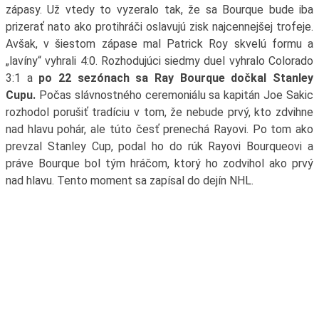
zápasy. Už vtedy to vyzeralo tak, že sa Bourque bude iba
prizerať nato ako protihráči oslavujú zisk najcennejšej trofeje.
Avšak, v šiestom zápase mal Patrick Roy skvelú formu a
„lavíny“ vyhrali 4:0. Rozhodujúci siedmy duel vyhralo Colorado
3:1 a
po 22 sezónach sa Ray Bourque dočkal Stanley
Cupu.
Počas slávnostného ceremoniálu sa kapitán Joe Sakic
rozhodol porušiť tradíciu v tom, že nebude prvý, kto zdvihne
nad hlavu pohár, ale túto česť prenechá Rayovi. Po tom ako
prevzal Stanley Cup, podal ho do rúk Rayovi Bourqueovi a
práve Bourque bol tým hráčom, ktorý ho zodvihol ako prvý
nad hlavu. Tento moment sa zapísal do dejín NHL.