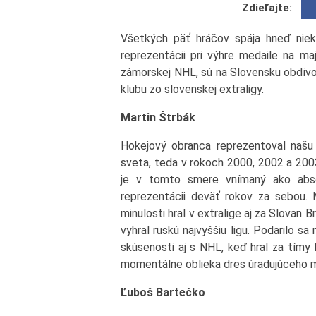
Zdieľajte:
Všetkých päť hráčov spája hneď niek
reprezentácii pri výhre medaile na ma
zámorskej NHL, sú na Slovensku obdivo
klubu zo slovenskej extraligy.
Martin Štrbák
Hokejový obranca reprezentoval našu k
sveta, teda v rokoch 2000, 2002 a 200
je v tomto smere vnímaný ako abso
reprezentácii deväť rokov za sebou.
minulosti hral v extralige aj za Slovan 
vyhral ruskú najvyššiu ligu. Podarilo 
skúsenosti aj s NHL, keď hral za tímy
momentálne oblieka dres úradujúceho 
Ľuboš Bartečko