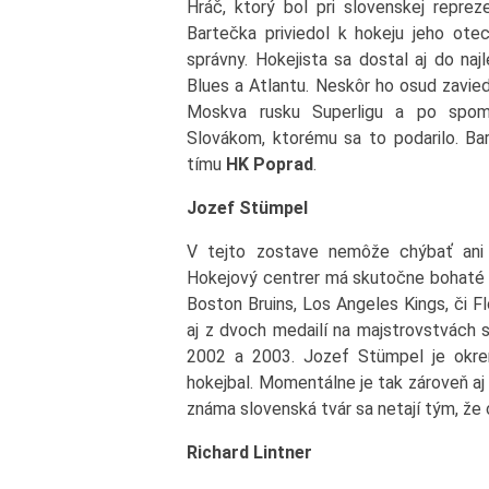
Hráč, ktorý bol pri slovenskej repre
Bartečka priviedol k hokeju jeho otec
správny. Hokejista sa dostal aj do naj
Blues a Atlantu. Neskôr ho osud zavie
Moskva rusku Superligu a po spomí
Slovákom, ktorému sa to podarilo. Ba
tímu
HK Poprad
.
Jozef Stümpel
V tejto zostave nemôže chýbať an
Hokejový centrer má skutočne bohaté 
Boston Bruins, Los Angeles Kings, či F
aj z dvoch medailí na majstrovstvách s
2002 a 2003. Jozef Stümpel je okre
hokejbal. Momentálne je tak zároveň aj
známa slovenská tvár sa netají tým, že 
Richard Lintner