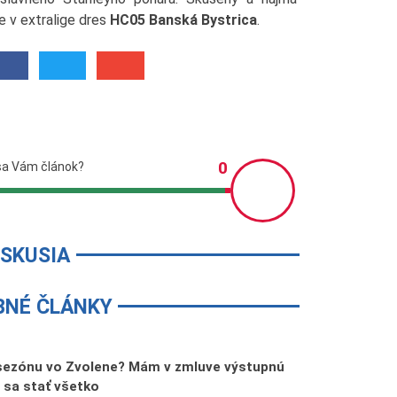
 v extralige dres
HC05 Banská Bystrica
.
ISKUSIA
BNÉ ČLÁNKY
sezónu vo Zvolene? Mám v zmluve výstupnú
 sa stať všetko