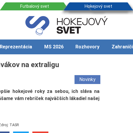
Reprezentácia
MS 2026
Rozhovory
Zahraniči
ivákov na extraligu
Novinky
epšie hokejové roky za sebou, ich sláva na
šame vám rebríček najväčších lákadiel našej
Zdroj: TASR