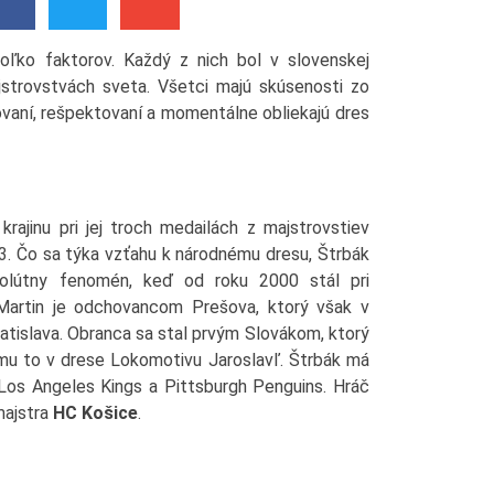
oľko faktorov. Každý z nich bol v slovenskej
jstrovstvách sveta. Všetci majú skúsenosti zo
vaní, rešpektovaní a momentálne obliekajú dres
rajinu pri jej troch medailách z majstrovstiev
3. Čo sa týka vzťahu k národnému dresu, Štrbák
lútny fenomén, keď od roku 2000 stál pri
 Martin je odchovancom Prešova, ktorý však v
Bratislava. Obranca sa stal prvým Slovákom, ktorý
sa mu to v drese Lokomotivu Jaroslavľ. Štrbák má
 Los Angeles Kings a Pittsburgh Penguins. Hráč
majstra
HC Košice
.