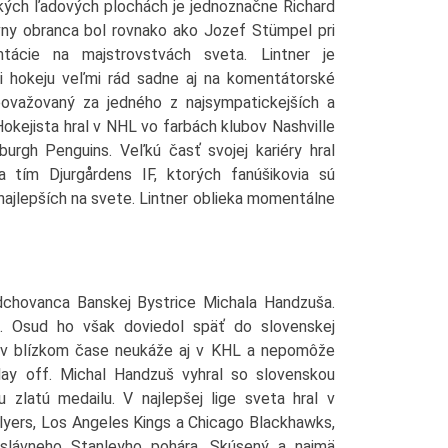
kých ľadových plochách je jednoznačne Richard
ívny obranca bol rovnako ako Jozef Stümpel pri
ntácie na majstrovstvách sveta. Lintner je
i hokeju veľmi rád sadne aj na komentátorské
považovaný za jedného z najsympatickejších a
Hokejista hral v NHL vo farbách klubov Nashville
urgh Penguins. Veľkú časť svojej kariéry hral
a tím Djurgårdens IF, ktorých fanúšikovia sú
jlepších na svete. Lintner oblieka momentálne
dchovanca Banskej Bystrice Michala Handzuša.
. Osud ho však doviedol späť do slovenskej
a v blízkom čase neukáže aj v KHL a nepomôže
ay off. Michal Handzuš vyhral so slovenskou
 zlatú medailu. V najlepšej lige sveta hral v
lyers, Los Angeles Kings a Chicago Blackhawks,
 slávneho Stanleyho pohára. Skúsený a najmä