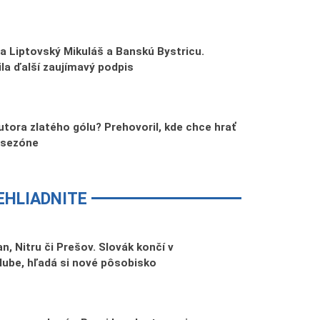
 za Liptovský Mikuláš a Banskú Bystricu.
la ďalší zaujímavý podpis
autora zlatého gólu? Prehovoril, kde chce hrať
 sezóne
EHLIADNITE
n, Nitru či Prešov. Slovák končí v
lube, hľadá si nové pôsobisko