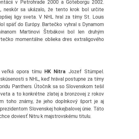
zentácii v Petrohrade 2000 a Göteborgu 2002.
, neskôr sa ukázalo, že tento krok bol určite
lepšiej ligy sveta. V NHL hral za tímy St. Louis
dol späť do Európy. Bartečko vyhral s Dynamom
nanom Martinovi Štrbákovi bol len druhým
rtečko momentálne oblieka dres extraligového
i veľká opora tímu
HK Nitra
Jozef Stümpel.
skúsenosti s NHL, keď hrával postupne za tímy
loridu Panthers. Útočník sa so Slovenskom tešil
veta a to konkrétne zlatej a bronzovej z rokov
m toho známy, že jeho doplnkový šport je aj
 prezidentom Slovenskej hokejbalovej únie. Táto
chce doviesť Nitru k majstrovskému titulu.