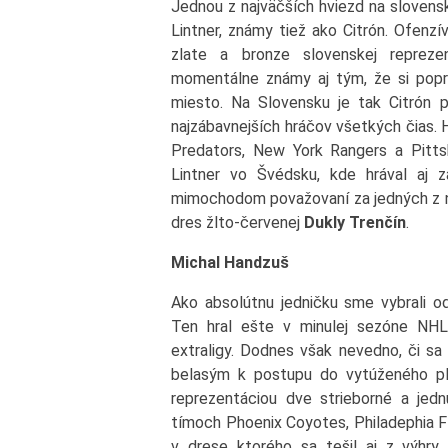
Jednou z najväčších hviezd na slovens
Lintner, známy tiež ako Citrón. Ofenz
zlate a bronze slovenskej repreze
momentálne známy aj tým, že si popr
miesto. Na Slovensku je tak Citrón 
najzábavnejších hráčov všetkých čias. 
Predators, New York Rangers a Pittsb
Lintner vo Švédsku, kde hrával aj z
mimochodom považovaní za jedných z na
dres žlto-červenej
Dukly Trenčín
.
Michal Handzuš
Ako absolútnu jedničku sme vybrali o
Ten hral ešte v minulej sezóne NHL
extraligy. Dodnes však nevedno, či s
belasým k postupu do vytúženého pl
reprezentáciou dve strieborné a jednu
tímoch Phoenix Coyotes, Philadephia F
v drese ktorého sa tešil aj z výhry