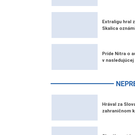
Extraligu hral
Skalica oznámi
Príde Nitra o 
v nasledujúcej
NEPR
Hrával za Slova
zahraničnom k