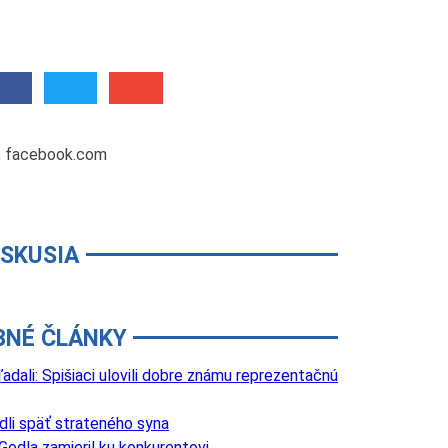
, facebook.com
ISKUSIA
BNÉ ČLÁNKY
adali: Spišiaci ulovili dobre známu reprezentačnú
edli späť strateného syna
Godla zamieril ku konkurentovi