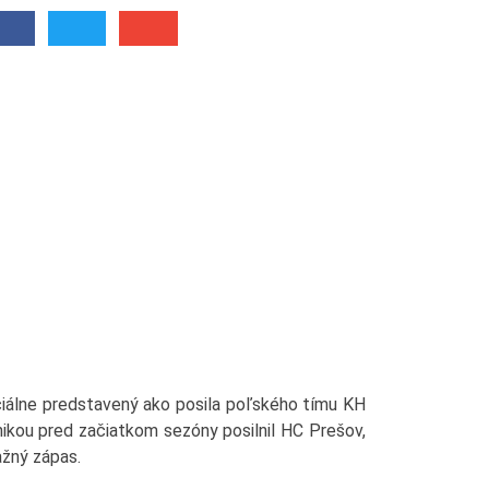
ciálne predstavený ako posila poľského tímu KH
ikou pred začiatkom sezóny posilnil HC Prešov,
ažný zápas.