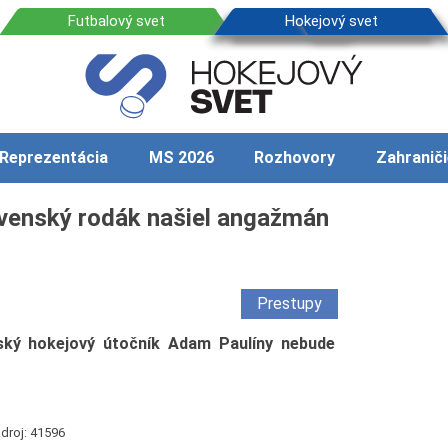
Reprezentácia
MS 2026
Rozhovory
Zahraniči
ovenský rodák našiel angažmán
Prestupy
ký hokejový útočník Adam Paulíny nebude
droj: 41596