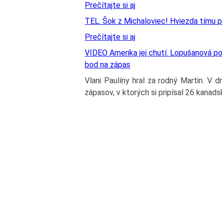
Prečítajte si aj
TEL: Šok z Michaloviec! Hviezda tímu 
Prečítajte si aj
VIDEO Amerika jej chutí. Lopušanová p
bod na zápas
Vlani Paulíny hral za rodný Martin. V d
zápasov, v ktorých si pripísal 26 kanad