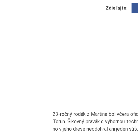
Zdieľajte:
23-ročný rodák z Martina bol včera ofi
Torun. Šikovný pravák s výbornou techn
no v jeho drese neodohral ani jeden súť