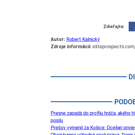
Zdieľajte:
Autor:
Robert Kalnický
Zdroje informácií:
eliteprospects.com
D
PODO
Presne zapadá do profilu hráča, akého hľ
posilu
Prešov vymenil za Košice: Oceliari privi
Obojstranne výhodná spolupráca: Denis 