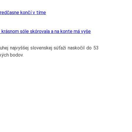
predčasne končí v tíme
o krásnom sóle skórovala a na konte má vyše
ruhej najvyššej slovenskej súťaži naskočil do 53
ských bodov.