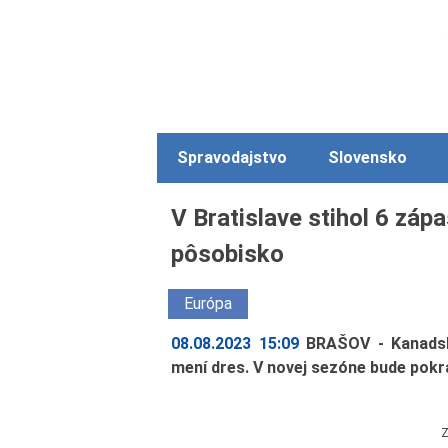
Spravodajstvo
Slovensko
V Bratislave stihol 6 záp
pôsobisko
Európa
08.08.2023 15:09
BRAŠOV - Kanadsk
mení dres. V novej sezóne bude pokr
Z