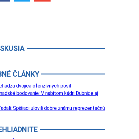
ISKUSIA
BNÉ ČLÁNKY
chádza dvojica ofenzívnych posíl
anadské bodovanie: V nabitom kádri Dubnice aj
adali: Spišiaci ulovili dobre známu reprezentačnú
EHLIADNITE