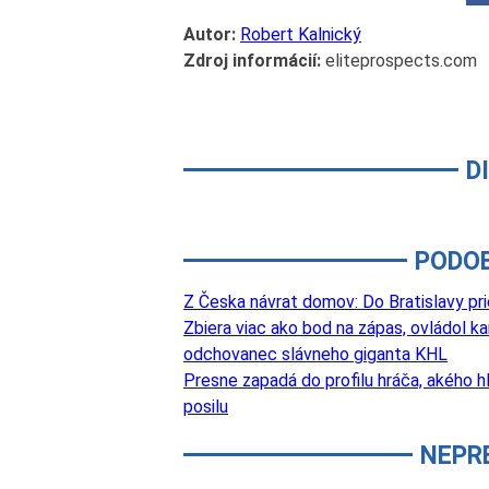
Autor:
Robert Kalnický
Zdroj informácií:
eliteprospects.com
D
PODO
Z Česka návrat domov: Do Bratislavy pri
Zbiera viac ako bod na zápas, ovládol k
odchovanec slávneho giganta KHL
Presne zapadá do profilu hráča, akého hľ
posilu
NEPR