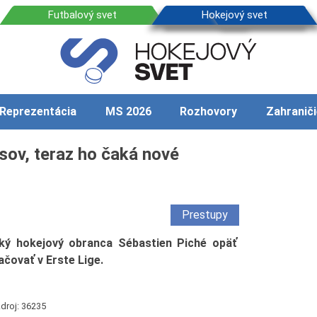
Reprezentácia
MS 2026
Rozhovory
Zahraniči
asov, teraz ho čaká nové
Prestupy
ý hokejový obranca Sébastien Piché opäť
ačovať v Erste Lige.
droj: 36235