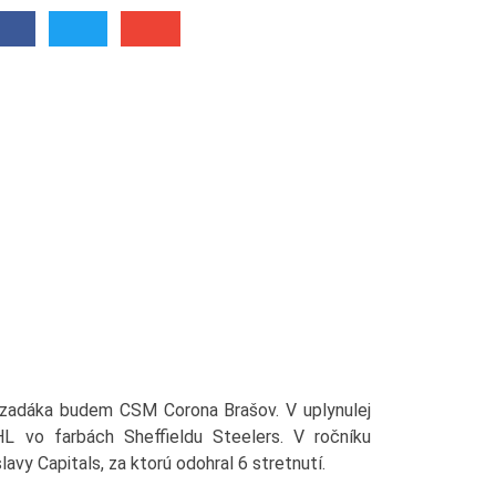
adáka budem CSM Corona Brašov. V uplynulej
HL vo farbách Sheffieldu Steelers. V ročníku
avy Capitals, za ktorú odohral 6 stretnutí.