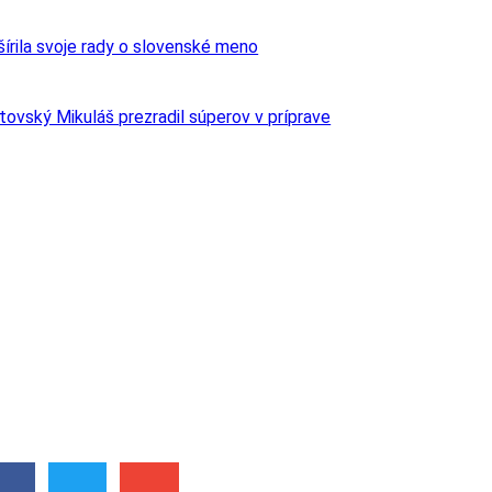
šírila svoje rady o slovenské meno
ptovský Mikuláš prezradil súperov v príprave