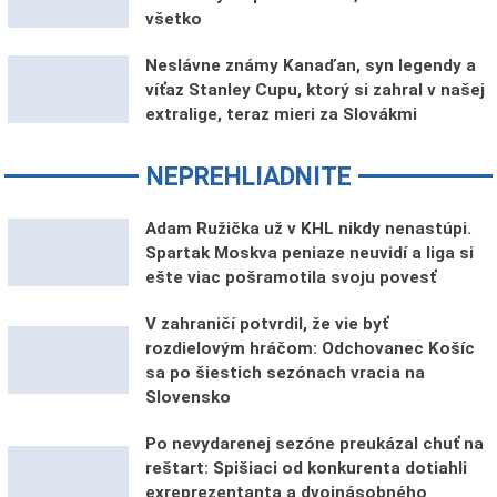
všetko
Neslávne známy Kanaďan, syn legendy a
víťaz Stanley Cupu, ktorý si zahral v našej
extralige, teraz mieri za Slovákmi
NEPREHLIADNITE
Adam Ružička už v KHL nikdy nenastúpi.
Spartak Moskva peniaze neuvidí a liga si
ešte viac pošramotila svoju povesť
V zahraničí potvrdil, že vie byť
rozdielovým hráčom: Odchovanec Košíc
sa po šiestich sezónach vracia na
Slovensko
Po nevydarenej sezóne preukázal chuť na
reštart: Spišiaci od konkurenta dotiahli
exreprezentanta a dvojnásobného