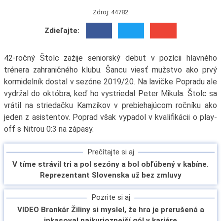
Zdroj: 44782
Zdieľajte:
42-ročný Štolc zažije seniorský debut v pozícii hlavného
trénera zahraničného klubu. Šancu viesť mužstvo ako prvý
kormidelník dostal v sezóne 2019/20. Na lavičke Popradu ale
vydržal do októbra, keď ho vystriedal Peter Mikula. Štolc sa
vrátil na striedačku Kamzíkov v prebiehajúcom ročníku ako
jeden z asistentov. Poprad však vypadol v kvalifikácii o play-
off s Nitrou 0:3 na zápasy.
Prečítajte si aj
V tíme strávil tri a pol sezóny a bol obľúbený v kabíne.
Reprezentant Slovenska už bez zmluvy
Pozrite si aj
VIDEO Brankár Žiliny si myslel, že hra je prerušená a
inkasoval najkurioznejší gól v kariére