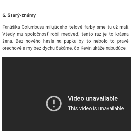
6. Starý-známy
Fanúšika Columbusu milujúceho telové farby sme tu už mali.
Vtedy mu spoločnosť robil medveď, tento raz je to krásna
žena. Bez nového hesla na pupku by to nebolo to pravé
orechové a my bez dychu čakáme, čo Kevin ukáže nabudúce.