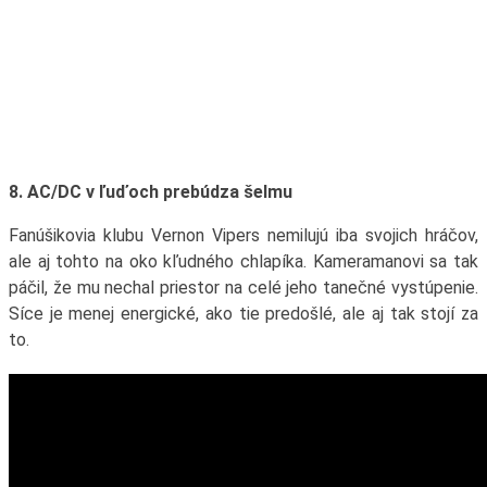
8. AC/DC v ľuďoch prebúdza šelmu
Fanúšikovia klubu Vernon Vipers nemilujú iba svojich hráčov,
ale aj tohto na oko kľudného chlapíka. Kameramanovi sa tak
páčil, že mu nechal priestor na celé jeho tanečné vystúpenie.
Síce je menej energické, ako tie predošlé, ale aj tak stojí za
to.