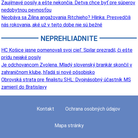
Zaujímavé posily a ešte nekončia. Detva chce byť pre súperov
nedobytnou pevnosťou
Neobáva sa Žilina angažovania Ritchieho? Hlinka: Presvedčili
nás rokovania, aké už v tejto dobe nie sú bežné
NEPREHLIADNITE
HC Košice jasne pomenovali svoj cieľ. Spilar prezradil, či ešte
prídu nejaké posily
Je odchovancom Zvolena. Mladý slovenský brankár skončil v
zahraničnom klube, hľadá si nové pôsobisko
Obrovská strata pre finalistu SHL: Dvojnásobný účastník MS
zamieril do Bratislavy
Kontakt
Ochrana osobných údajov
Mapa stránky