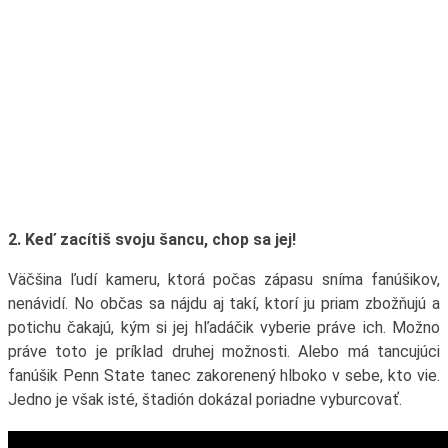
2. Keď zacítiš svoju šancu, chop sa jej!
Väčšina ľudí kameru, ktorá počas zápasu sníma fanúšikov,
nenávidí. No občas sa nájdu aj takí, ktorí ju priam zbožňujú a
potichu čakajú, kým si jej hľadáčik vyberie práve ich. Možno
práve toto je príklad druhej možnosti. Alebo má tancujúci
fanúšik Penn State tanec zakorenený hlboko v sebe, kto vie.
Jedno je však isté, štadión dokázal poriadne vyburcovať.