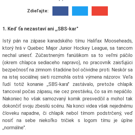
Zdieľajte:
1. Keď ťa nezastaví ani ,,SBS-kar"
Istý pán na zápase kanadského tímu Halifax Mooseheads,
ktorý hrá v Quebec Major Junior Hockey League, sa tancom
nechal uniesť. Zúčastneným fanúšikom sa to veľmi páčilo
(okrem chlapca sediaceho napravo), no pracovník zaisťujúci
bezpečnosť na zimnom štadióne bol očividne proti. Neskôr sa
na istej sociálnej sieti rozmohla ostrá výmena názorov. Veľa
ľudí totiž konanie ,,SBS-kara" zastávalo, pretože chlapík
tancoval počas zápasu, nie cez prestávku, čo sa im nepáčilo.
Nakoniec ho však samozvaný komik presvedčil a mohol tak
dokončiť svoju zbesilú scénu. Na konci videa však nejednému
človeku napadne, či chlapík nebol tímom podstrčený, veď
nosiť na sebe niekoľko tričiek s logom tímu je úplne
,,normálne".