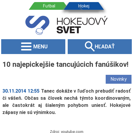
MENU
HĽADAŤ
10 najepickejšie tancujúcich fanúšikov!
Novinky
30.11.2014 12:55
Tanec dokáže v ľuďoch prebudiť radosť
či vášeň. Občas sa človek nechá týmto koordinovaným,
ale častokrát aj šialeným pohybom uniesť. Hokejové
zápasy nie sú výnimkou.
Zdroj: youtube.com