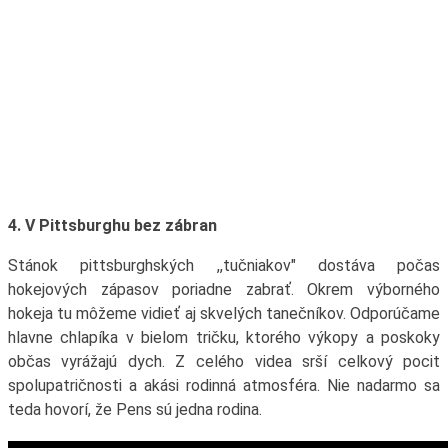
4. V Pittsburghu bez zábran
Stánok pittsburghských ,,tučniakov" dostáva počas
hokejových zápasov poriadne zabrať. Okrem výborného
hokeja tu môžeme vidieť aj skvelých tanečníkov. Odporúčame
hlavne chlapíka v bielom tričku, ktorého výkopy a poskoky
občas vyrážajú dych. Z celého videa srší celkový pocit
spolupatričnosti a akási rodinná atmosféra. Nie nadarmo sa
teda hovorí, že Pens sú jedna rodina.