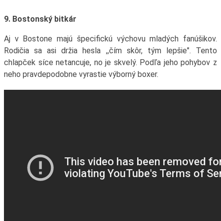
9. Bostonský bitkár
Aj v Bostone majú špecifickú výchovu mladých fanúšikov.
Rodičia sa asi držia hesla ,,čím skôr, tým lepšie". Tento
chlapček síce netancuje, no je skvelý. Podľa jeho pohybov z
neho pravdepodobne vyrastie výborný boxer.