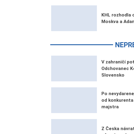
KHL rozhodla 
Moskva a Adam
NEPR
V zahraničí po
Odchovanec Ko
Slovensko
Po nevydarenej
od konkurenta
majstra
Z Česka návrat