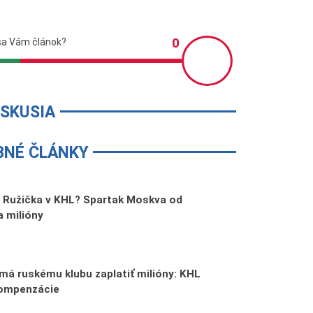
ISKUSIA
BNÉ ČLÁNKY
Ružička v KHL? Spartak Moskva od
a milióny
á ruskému klubu zaplatiť milióny: KHL
kompenzácie