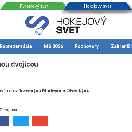
Reprezentácia
MS 2026
Rozhovory
Zahraniči
nou dvojicou
lavľu s uzdravenými Murleym a Ölveckým.
Zdroj: tasr