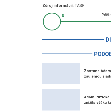
Zdroj informácií:
TASR
D
PODO
Zostane Adam 
záujemcu žiad
Adam Ružička m
znížila výšku 