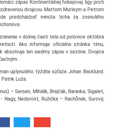
domáci zápas Kontinentálnej hokejovej ligy proti
s uzdravenou dvojicou Mattom Murleym a Petrom
de predchádzať minúta ticha za zosnulého
Tichonova.
ranenie v dolnej časti tela od polovice októbra
tnutí. Ako informuje oficiálna stránka tímu,
k absolvuje len siedmy zápas v sezóne. Dvojica
ťastným.
lman uplynulého týždňa súťaže Johan Backlund.
Patrik Luža.
us) – Sersen, Mihálik, Brejčák, Baranka, Sigalet,
a - Nagy, Nedorost, Ružička – Rachůnek, Surový,