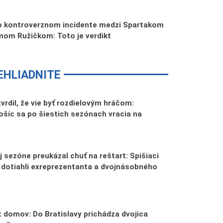
o kontroverznom incidente medzi Spartakom
om Ružičkom: Toto je verdikt
EHLIADNITE
tvrdil, že vie byť rozdielovým hráčom:
šíc sa po šiestich sezónach vracia na
 sezóne preukázal chuť na reštart: Spišiaci
 dotiahli exreprezentanta a dvojnásobného
 domov: Do Bratislavy prichádza dvojica