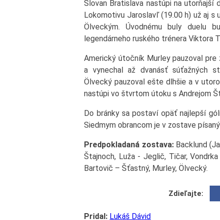
Slovan Bratislava nastúpi na utorňajší 
Lokomotivu Jaroslavľ (19.00 h) už aj 
Ölveckým. Úvodnému buly duelu bu
legendárneho ruského trénera Viktora 
Americký útočník Murley pauzoval pre z
a vynechal až dvanásť súťažných stre
Ölvecký pauzoval ešte dlhšie a v utoro
nastúpi vo štvrtom útoku s Andrejom Š
Do bránky sa postaví opäť najlepší gó
Siedmym obrancom je v zostave písaný 
Predpokladaná zostava:
Backlund (Jan
Štajnoch, Luža - Jeglič, Tičar, Vondrk
Bartovič – Šťastný, Murley, Ölvecký.
Zdieľajte:
Pridal:
Lukáš Dávid