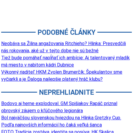
PODOBNÉ ČLÁNKY
Neobáva sa Žilina angažovania Ritchieho? Hlinka: Presvedčili
nás rokovania, aké už v tejto dobe nie sú bežné
Tiež bude pomáhať napĺňať ich ambície: Aj talentovaný mladík
má miesto v nabitom kádri Dubnice
Výkonný riaditeľ HKM Zvolen Brumerčík: Špekulantov sme
vyčiarkli a je Ďaloga najlepšie platený hráč klubu?
NEPREHLIADNITE
Bodovo aj herne explodoval. GM Spišiakov Rapáč priznal
obrovský záujem o kľúčového legionára
Bol najväčšou slovenskou hviezdou na Hlinka Gretzky Cup.
Podľa najnovších informácií ho čaká veľká šanca
FOTO Tradícia zostáva, identita sa posúva: HK Skalica