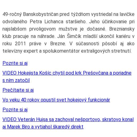
49-ročný Banskobystričan pred týždňom vystriedal na lavičke
odvolaného Petra Lichanca staršieho. Jeho účinkovanie pri
najslabšom prvoligovom mužstve je dočasné. Brezniansky
klub pracuje na náhrade. Ján Šimčík mladší ukončil kariéru v
roku 2011 práve v Brezne. V súčasnosti pôsobí aj ako
televízny expert a spolukomentátor extraligových stretnutí.
Pozrite si aj
VIDEO Hokejista Košíc chytil pod krk Prešovčana a poriadne
s ním zatočil
Prečítajte si aj
Vo veku 40 rokov opustil svet hokejový funkcionár
Pozrite si aj
VIDEO Veterán Hujsa sa zachoval nešportovo, skratovo konal
aj Marek Biro a vytiahol škaredý direkt