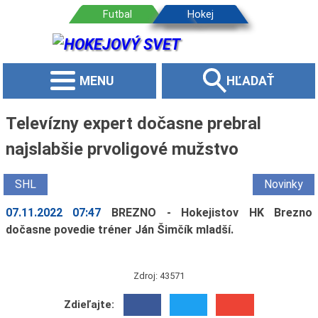
MENU
HĽADAŤ
Televízny expert dočasne prebral
najslabšie prvoligové mužstvo
SHL
Novinky
07.11.2022 07:47
BREZNO - Hokejistov HK Brezno
dočasne povedie tréner Ján Šimčík mladší.
Zdroj: 43571
Zdieľajte: