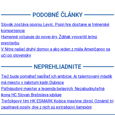
PODOBNÉ ČLÁNKY
Slovák zostáva oporou Levíc. Popri hre dostane aj trénerské
kompetencie
Humenné vstupuje do novej éry, Ždiňak vysvetlil letnú
prestavbu
V Nitre našiel druhý domov a ako jeden z mála Američanov sa
učí po slovensky
NEPREHLIADNITE
Tiež bude pomáhať napĺňať ich ambície: Aj talentovaný mladík
má miesto v nabitom kádri Dubnice
Päťnásobný majster a legenda belasých: Nezabudnuteľná
ikona HC Slovan Bratislava jubiluje
Treťoligový tím HK ESMARK Košice masívne zbrojí. Oznámil tri
zaujímavé posily, dve z nich sú extraligoví šampióni