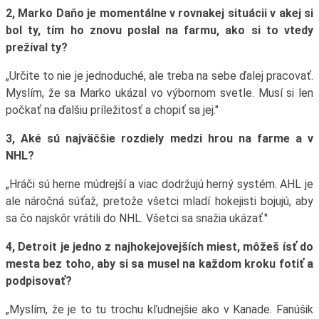
2, Marko Daňo je momentálne v rovnakej situácii v akej si
bol ty, tím ho znovu poslal na farmu, ako si to vtedy
prežíval ty?
„Určite to nie je jednoduché, ale treba na sebe ďalej pracovať.
Myslím, že sa Marko ukázal vo výbornom svetle. Musí si len
počkať na ďalšiu príležitosť a chopiť sa jej."
3, Aké sú najväčšie rozdiely medzi hrou na farme a v
NHL?
„Hráči sú herne múdrejší a viac dodržujú herný systém. AHL je
ale náročná súťaž, pretože všetci mladí hokejisti bojujú, aby
sa čo najskôr vrátili do NHL. Všetci sa snažia ukázať."
4, Detroit je jedno z najhokejovejších miest, môžeš ísť do
mesta bez toho, aby si sa musel na každom kroku fotiť a
podpisovať?
„Myslím, že je to tu trochu kľudnejšie ako v Kanade. Fanúšik