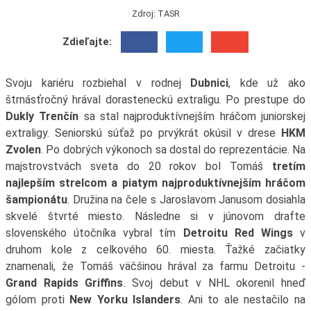
Zdroj: TASR
Zdieľajte:
Svoju kariéru rozbiehal v rodnej
Dubnici
, kde už ako
štrnásťročný hrával dorasteneckú extraligu. Po prestupe do
Dukly Trenčín
sa stal najproduktívnejším hráčom juniorskej
extraligy. Seniorskú súťaž po prvýkrát okúsil v drese
HKM
Zvolen
. Po dobrých výkonoch sa dostal do reprezentácie. Na
majstrovstvách sveta do 20 rokov bol Tomáš
tretím
najlepším strelcom a piatym najproduktívnejším hráčom
šampionátu
. Družina na čele s Jaroslavom Janusom dosiahla
skvelé štvrté miesto. Následne si v júnovom drafte
slovenského útočníka vybral tím
Detroitu Red Wings
v
druhom kole z celkového 60. miesta. Ťažké začiatky
znamenali, že Tomáš väčšinou hrával za farmu Detroitu -
Grand Rapids Griffins
. Svoj debut v NHL okorenil hneď
gólom proti
New Yorku Islanders
. Ani to ale nestačilo na