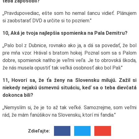
teba zapôsobil?
„Pravdupovediac, ešte som ho nemal šancu vidieť. Plánujem
si zaobstarať DVD a určite si to pozriem."
10, Aká je tvoja najlepšia spomienka na Pala Demitru?
„Palo bol z Dubnice, rovnako ako ja, a dá sa povedať, že bol
pre mňa vzor. Hrával s bratom hokej. Poznal som sa s Palom
dobre, spomienok naňho je veľmi veľa. Je to obrovská škoda,
že nás musela opustiť tak veľká osobnosť ako bol Pali."
11, Hovorí sa, že ťa ženy na Slovensku milujú. Zažil si
niekedy nejakú úsmevnú situáciu, keď sa o teba dievčatá
dokonca bili?
„Nemyslím si, že je to až tak veľké. Samozrejme, som veľmi
rád, že mám fanúšikov na Slovensku, ktorí mi fandia."
Zdieľajte: