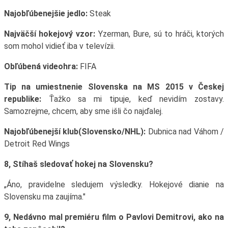
Najobľúbenejšie jedlo:
Steak
Najväčší hokejový vzor:
Yzerman, Bure, sú to hráči, ktorých
som mohol vidieť iba v televízii.
Obľúbená videohra:
FIFA
Tip na umiestnenie Slovenska na MS 2015 v Českej
republike:
Ťažko sa mi tipuje, keď nevidím zostavy.
Samozrejme, chcem, aby sme išli čo najďalej.
Najobľúbenejší klub(Slovensko/NHL):
Dubnica nad Váhom /
Detroit Red Wings
8, Stíhaš sledovať hokej na Slovensku?
„Áno, pravidelne sledujem výsledky. Hokejové dianie na
Slovensku ma zaujíma."
9, Nedávno mal premiéru film o Pavlovi Demitrovi, ako na