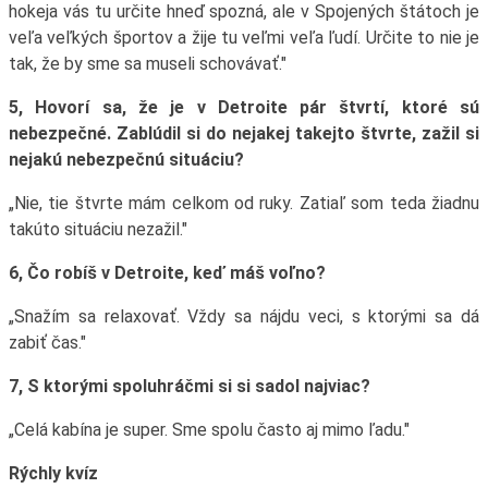
hokeja vás tu určite hneď spozná, ale v Spojených štátoch je
veľa veľkých športov a žije tu veľmi veľa ľudí. Určite to nie je
tak, že by sme sa museli schovávať."
5, Hovorí sa, že je v Detroite pár štvrtí, ktoré sú
nebezpečné. Zablúdil si do nejakej takejto štvrte, zažil si
nejakú nebezpečnú situáciu?
„Nie, tie štvrte mám celkom od ruky. Zatiaľ som teda žiadnu
takúto situáciu nezažil."
6, Čo robíš v Detroite, keď máš voľno?
„Snažím sa relaxovať. Vždy sa nájdu veci, s ktorými sa dá
zabiť čas."
7, S ktorými spoluhráčmi si si sadol najviac?
„Celá kabína je super. Sme spolu často aj mimo ľadu."
Rýchly kvíz