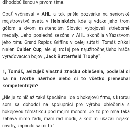
dlhodobú šancu v prvom tíme.
Opäť vyčnieval v
AHL
a tak prišla pozvánka na seniorské
majstrovstvá sveta v
Helsinkách
, kde aj vďaka jeho trom
gólom a dvom asistenciám Slováci vybojovali strieborné
medaily. Jeho posledná sezóna v AHL skončila víťazstvom
jeho tímu Grand Rapids Griffins v celej súťaži. Tomáš získal
nielen
Calder Cup
, ale aj trofej pre najužitočnejšieho hráča
vyraďovacích bojov
„Jack Butterfield Trophy“
.
1, Tomáš, avizuješ vlastnú značku oblečenia, podieľal si
sa na tvorbe návrhov alebo si to všetko prenechal
kompetentným?
„Nie je to nič až také špeciálne. Ide o hokejovú firmu, s ktorou
som sa dohodol na spolupráci pre výrobu oblečenia s
hokejovou tématikou pod mojim menom. Je to pre mňa taká
zábava mimo ľadu, mám rád módu, a keď mi ukázali nejaké
návrhy, zapáčilo sa mi to."