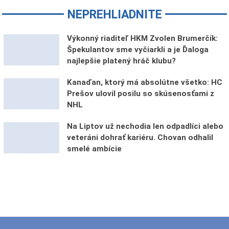
NEPREHLIADNITE
Výkonný riaditeľ HKM Zvolen Brumerčík:
Špekulantov sme vyčiarkli a je Ďaloga
najlepšie platený hráč klubu?
Kanaďan, ktorý má absolútne všetko: HC
Prešov ulovil posilu so skúsenosťami z
NHL
Na Liptov už nechodia len odpadlíci alebo
veteráni dohrať kariéru. Chovan odhalil
smelé ambície