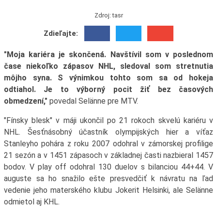
Zdroj: tasr
Zdieľajte:
"Moja kariéra je skončená. Navštívil som v poslednom
čase niekoľko zápasov NHL, sledoval som stretnutia
môjho syna. S výnimkou tohto som sa od hokeja
odtiahol. Je to výborný pocit žiť bez časových
obmedzení,"
povedal Selänne pre MTV.
"Fínsky blesk" v máji ukončil po 21 rokoch skvelú kariéru v
NHL. Šesťnásobný účastník olympijských hier a víťaz
Stanleyho pohára z roku 2007 odohral v zámorskej profilige
21 sezón a v 1451 zápasoch v základnej časti nazbieral 1457
bodov. V play off odohral 130 duelov s bilanciou 44+44. V
auguste sa ho snažilo ešte presvedčiť k návratu na ľad
vedenie jeho materského klubu Jokerit Helsinki, ale Selänne
odmietol aj KHL.