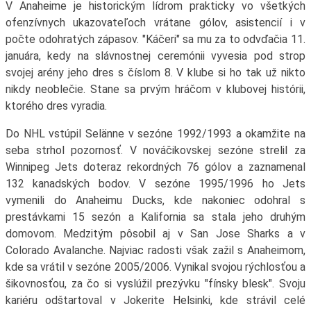
V Anaheime je historickým lídrom prakticky vo všetkých
ofenzívnych ukazovateľoch vrátane gólov, asistencií i v
počte odohratých zápasov. "Káčeri" sa mu za to odvďačia 11.
januára, kedy na slávnostnej ceremónii vyvesia pod strop
svojej arény jeho dres s číslom 8. V klube si ho tak už nikto
nikdy neoblečie. Stane sa prvým hráčom v klubovej histórii,
ktorého dres vyradia.
Do NHL vstúpil Selänne v sezóne 1992/1993 a okamžite na
seba strhol pozornosť. V nováčikovskej sezóne strelil za
Winnipeg Jets doteraz rekordných 76 gólov a zaznamenal
132 kanadských bodov. V sezóne 1995/1996 ho Jets
vymenili do Anaheimu Ducks, kde nakoniec odohral s
prestávkami 15 sezón a Kalifornia sa stala jeho druhým
domovom. Medzitým pôsobil aj v San Jose Sharks a v
Colorado Avalanche. Najviac radosti však zažil s Anaheimom,
kde sa vrátil v sezóne 2005/2006. Vynikal svojou rýchlosťou a
šikovnosťou, za čo si vyslúžil prezývku "fínsky blesk". Svoju
kariéru odštartoval v Jokerite Helsinki, kde strávil celé