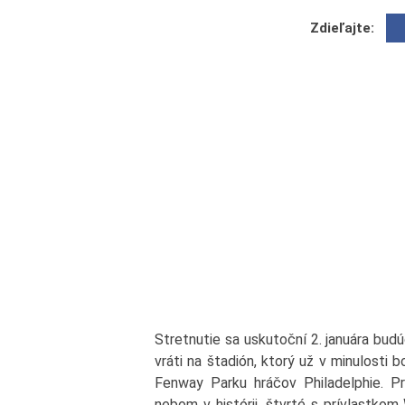
Zdieľajte:
Stretnutie sa uskutoční 2. januára budú
vráti na štadión, ktorý už v minulosti 
Fenway Parku hráčov Philadelphie. P
nebom v histórii, štvrté s prívlastkom