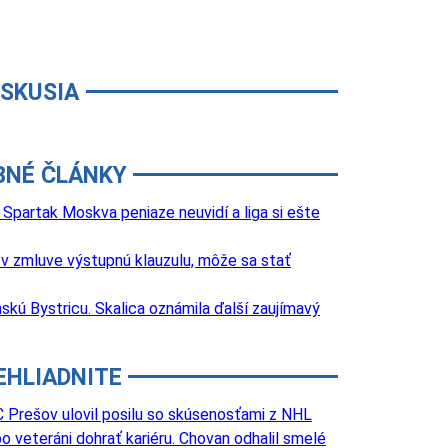
ISKUSIA
BNÉ ČLÁNKY
Spartak Moskva peniaze neuvidí a liga si ešte
 zmluve výstupnú klauzulu, môže sa stať
nskú Bystricu. Skalica oznámila ďalší zaujímavý
EHLIADNITE
 Prešov ulovil posilu so skúsenosťami z NHL
o veteráni dohrať kariéru. Chovan odhalil smelé