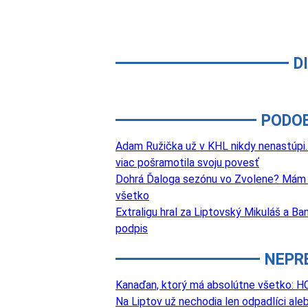
D
PODO
Adam Ružička už v KHL nikdy nenastúpi. 
viac pošramotila svoju povesť
Dohrá Ďaloga sezónu vo Zvolene? Mám v
všetko
Extraligu hral za Liptovský Mikuláš a Ba
podpis
NEPR
Kanaďan, ktorý má absolútne všetko: HC
Na Liptov už nechodia len odpadlíci aleb