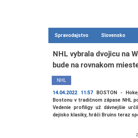
Spravodajstvo
Slovensko
NHL vybrala dvojicu na W
bude na rovnakom mieste 
NHL
14.04.2022 11:57
BOSTON - Hokej
Bostonu v tradičnom zápase NHL po
Vedenie profiligy už dávnejšie ur
dejisko klasiky, hráči Bruins teraz s
Z