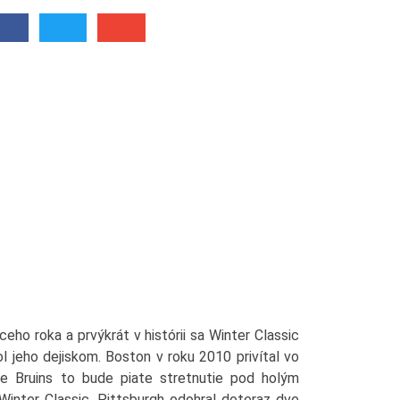
ceho roka a prvýkrát v histórii sa Winter Classic
bol jeho dejiskom. Boston v roku 2010 privítal vo
re Bruins to bude piate stretnutie pod holým
 Winter Classic. Pittsburgh odohral doteraz dve