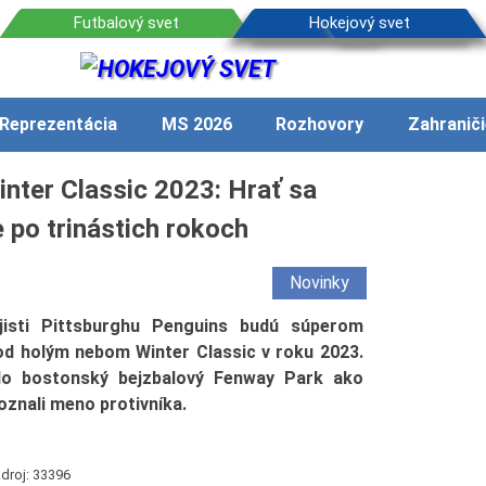
Reprezentácia
MS 2026
Rozhovory
Zahraniči
inter Classic 2023: Hrať sa
po trinástich rokoch
Novinky
isti Pittsburghu Penguins budú súperom
d holým nebom Winter Classic v roku 2023.
čilo bostonský bejzbalový Fenway Park ako
poznali meno protivníka.
droj: 33396