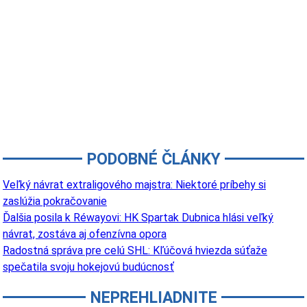
PODOBNÉ ČLÁNKY
Veľký návrat extraligového majstra: Niektoré príbehy si
zaslúžia pokračovanie
Ďalšia posila k Réwayovi: HK Spartak Dubnica hlási veľký
návrat, zostáva aj ofenzívna opora
Radostná správa pre celú SHL: Kľúčová hviezda súťaže
spečatila svoju hokejovú budúcnosť
NEPREHLIADNITE