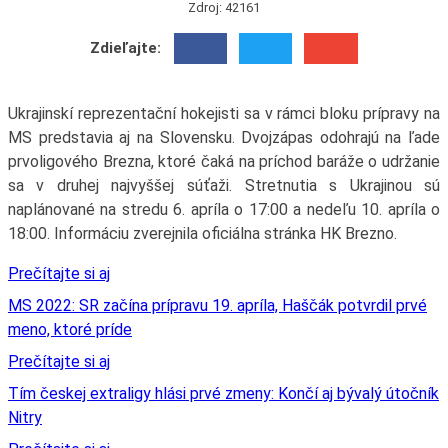
Zdroj: 42161
Zdieľajte:
Ukrajinskí reprezentační hokejisti sa v rámci bloku prípravy na
MS predstavia aj na Slovensku. Dvojzápas odohrajú na ľade
prvoligového Brezna, ktoré čaká na príchod baráže o udržanie
sa v druhej najvyššej súťaži. Stretnutia s Ukrajinou sú
naplánované na stredu 6. apríla o 17:00 a nedeľu 10. apríla o
18:00. Informáciu zverejnila oficiálna stránka HK Brezno.
Prečítajte si aj
MS 2022: SR začína prípravu 19. apríla, Haščák potvrdil prvé
meno, ktoré príde
Prečítajte si aj
Tím českej extraligy hlási prvé zmeny: Končí aj bývalý útočník
Nitry