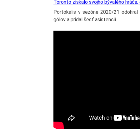
Toronto získalo svojho bývalého hráča,
Portokalis v sezóne 2020/21 odohral 
gólov a pridal šesť asistencií.