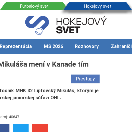
Reprezentácia
MS 2026
Rozhovory
Zahraniči
 Mikuláša mení v Kanade tím
Prestupy
točník MHK 32 Liptovský Mikuláš, ktorým je
rskej juniorskej súťaži OHL.
droj: 40647