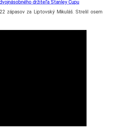
 dvojnásobného držiteľa Stanley Cupu
22 zápasov za Liptovský Mikuláš. Strelil osem