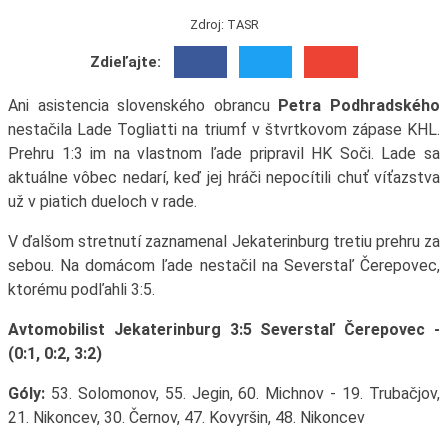
Zdroj: TASR
Zdieľajte:
Ani asistencia slovenského obrancu
Petra Podhradského
nestačila Lade Togliatti na triumf v štvrtkovom zápase KHL.
Prehru 1:3 im na vlastnom ľade pripravil HK Soči. Lade sa
aktuálne vôbec nedarí, keď jej hráči nepocítili chuť víťazstva
už v piatich dueloch v rade.
V ďalšom stretnutí zaznamenal Jekaterinburg tretiu prehru za
sebou. Na domácom ľade nestačil na Severstaľ Čerepovec,
ktorému podľahli 3:5.
Avtomobilist Jekaterinburg 3:5 Severstaľ Čerepovec -
(0:1, 0:2, 3:2)
Góly:
53. Solomonov, 55. Jegin, 60. Michnov - 19. Trubačjov,
21. Nikoncev, 30. Černov, 47. Kovyršin, 48. Nikoncev