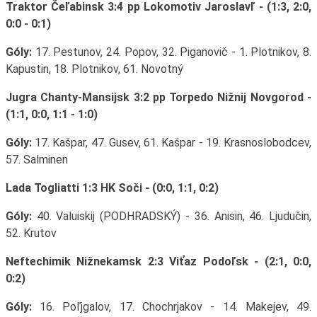
Traktor Čeľabinsk 3:4 pp Lokomotiv Jaroslavľ - (1:3, 2:0,
0:0 - 0:1)
Góly:
17. Pestunov, 24. Popov, 32. Piganovič - 1. Plotnikov, 8.
Kapustin, 18. Plotnikov, 61. Novotný
Jugra Chanty-Mansijsk 3:2 pp Torpedo Nižnij Novgorod -
(1:1, 0:0, 1:1 - 1:0)
Góly:
17. Kašpar, 47. Gusev, 61. Kašpar - 19. Krasnoslobodcev,
57. Salminen
Lada Togliatti 1:3 HK Soči - (0:0, 1:1, 0:2)
Góly:
40. Valuiskij (PODHRADSKÝ) - 36. Anisin, 46. Ljudučin,
52. Krutov
Neftechimik Nižnekamsk 2:3 Viťaz Podoľsk - (2:1, 0:0,
0:2)
Góly:
16. Poľjgalov, 17. Chochrjakov - 14. Makejev, 49.