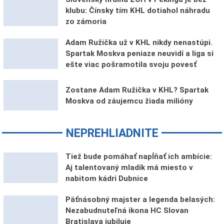
klubu: Čínsky tím KHL dotiahol náhradu
zo zámoria
Adam Ružička už v KHL nikdy nenastúpi.
Spartak Moskva peniaze neuvidí a liga si
ešte viac pošramotila svoju povesť
Zostane Adam Ružička v KHL? Spartak
Moskva od záujemcu žiada milióny
NEPREHLIADNITE
Tiež bude pomáhať napĺňať ich ambície:
Aj talentovaný mladík má miesto v
nabitom kádri Dubnice
Päťnásobný majster a legenda belasých:
Nezabudnuteľná ikona HC Slovan
Bratislava jubiluje