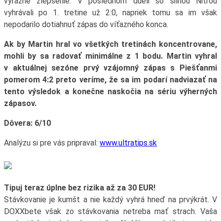
výrazné zlepšenie. V poslednom dueli so silnou Nitrou
vyhrávali po 1. tretine už 2:0, napriek tomu sa im však
nepodarilo dotiahnuť zápas do víťazného konca.
Ak by Martin hral vo všetkých tretinách koncentrovane,
mohli by sa radovať minimálne z 1 bodu. Martin vyhral
v aktuálnej sezóne prvý vzájomný zápas s Piešťanmi
pomerom 4:2 preto veríme, že sa im podarí nadviazať na
tento výsledok a konečne naskočia na sériu výherných
zápasov.
Dôvera: 6/10
Analýzu si pre vás pripraval:
www.ultratips.sk
Tipuj teraz úplne bez rizika až za 30 EUR!
Stávkovanie je kumšt a nie každý vyhrá hneď na prvýkrát. V
DOXXbete však zo stávkovania netreba mať strach. Vaša