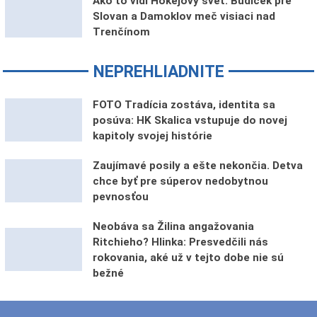
Ako to vidí Hokejový svet: Budíček pre
Slovan a Damoklov meč visiaci nad
Trenčínom
NEPREHLIADNITE
FOTO Tradícia zostáva, identita sa
posúva: HK Skalica vstupuje do novej
kapitoly svojej histórie
Zaujímavé posily a ešte nekončia. Detva
chce byť pre súperov nedobytnou
pevnosťou
Neobáva sa Žilina angažovania
Ritchieho? Hlinka: Presvedčili nás
rokovania, aké už v tejto dobe nie sú
bežné