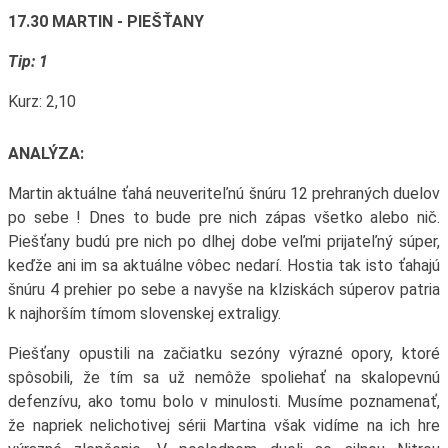
17.30 MARTIN - PIEŠŤANY
Tip: 1
Kurz: 2,10
ANALÝZA:
Martin aktuálne ťahá neuveriteľnú šnúru 12 prehraných duelov
po sebe ! Dnes to bude pre nich zápas všetko alebo nič.
Piešťany budú pre nich po dlhej dobe veľmi prijateľný súper,
keďže ani im sa aktuálne vôbec nedarí. Hostia tak isto ťahajú
šnúru 4 prehier po sebe a navyše na klziskách súperov patria
k najhorším tímom slovenskej extraligy.
Piešťany opustili na začiatku sezóny výrazné opory, ktoré
spôsobili, že tím sa už nemôže spoliehať na skalopevnú
defenzívu, ako tomu bolo v minulosti. Musíme poznamenať,
že napriek nelichotivej sérii Martina však vidíme na ich hre