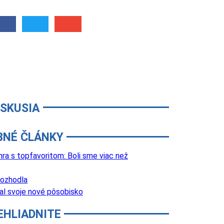
ISKUSIA
BNÉ ČLÁNKY
a s topfavoritom: Boli sme viac než
rozhodla
al svoje nové pôsobisko
EHLIADNITE