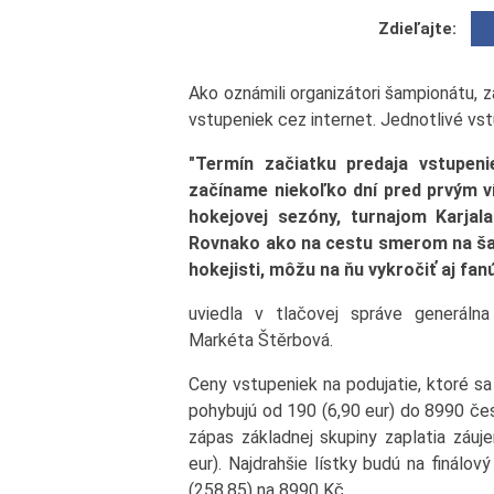
Zdieľajte:
Ako oznámili organizátori šampionátu, 
vstupeniek cez internet. Jednotlivé vst
"Termín začiatku predaja vstupeni
začíname niekoľko dní pred prvým 
hokejovej sezóny, turnajom Karja
Rovnako ako na cestu smerom na šam
hokejisti, môžu na ňu vykročiť aj fanú
uviedla v tlačovej správe generál
Markéta Štěrbová.
Ceny vstupeniek na podujatie, ktoré sa
pohybujú od 190 (6,90 eur) do 8990 čes
zápas základnej skupiny zaplatia záu
eur). Najdrahšie lístky budú na finálo
(258,85) na 8990 Kč.