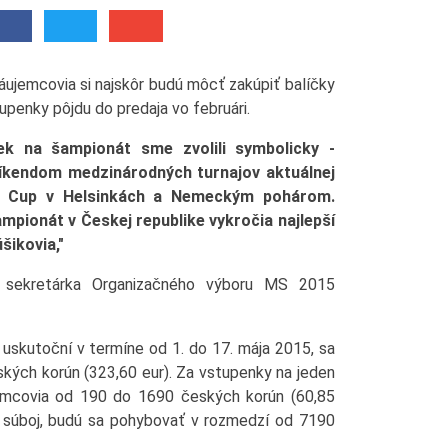
záujemcovia si najskôr budú môcť zakúpiť balíčky
upenky pôjdu do predaja vo februári.
ek na šampionát sme zvolili symbolicky -
víkendom medzinárodných turnajov aktuálnej
la Cup v Helsinkách a Nemeckým pohárom.
pionát v Českej republike vykročia najlepší
šikovia,"
na sekretárka Organizačného výboru MS 2015
 uskutoční v termíne od 1. do 17. mája 2015, sa
kých korún (323,60 eur). Za vstupenky na jeden
jemcovia od 190 do 1690 českých korún (60,85
vý súboj, budú sa pohybovať v rozmedzí od 7190