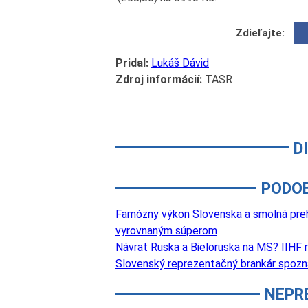
Zdieľajte:
Pridal:
Lukáš Dávid
Zdroj informácií:
TASR
D
PODO
Famózny výkon Slovenska a smolná prehr
vyrovnaným súperom
Návrat Ruska a Bieloruska na MS? IIHF 
Slovenský reprezentačný brankár spozn
NEPR