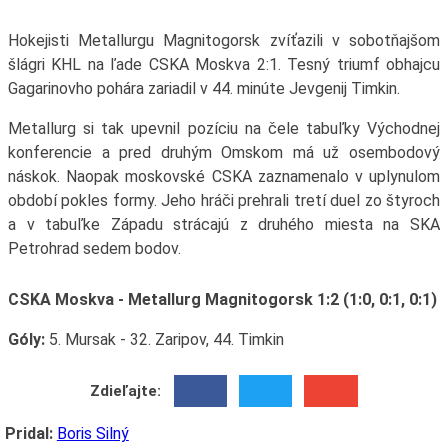
Hokejisti Metallurgu Magnitogorsk zvíťazili v sobotňajšom
šlágri KHL na ľade CSKA Moskva 2:1. Tesný triumf obhajcu
Gagarinovho pohára zariadil v 44. minúte Jevgenij Timkin.
Metallurg si tak upevnil pozíciu na čele tabuľky Východnej
konferencie a pred druhým Omskom má už osembodový
náskok. Naopak moskovské CSKA zaznamenalo v uplynulom
období pokles formy. Jeho hráči prehrali tretí duel zo štyroch
a v tabuľke Západu strácajú z druhého miesta na SKA
Petrohrad sedem bodov.
CSKA Moskva - Metallurg Magnitogorsk 1:2 (1:0, 0:1, 0:1)
Góly:
5. Mursak - 32. Zaripov, 44. Timkin
Zdieľajte:
Pridal:
Boris Silný