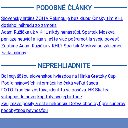
PODOBNÉ ČLÁNKY
Slovenský hrdina ZOH v Pekingu je bez klubu: Čínsky tím KHL
dotiahol náhradu zo zámoria
Adam Ružička už v KHL nikdy nenastúpi. Spartak Moskva
peniaze neuvidí a liga si ešte viac pošramotila svoju povesť
Zostane Adam Ružička v KHL? Spartak Moskva od záujemcu
žiada milióny
NEPREHLIADNITE
Bol najväčšou slovenskou hviezdou na Hlinka Gretzky Cup.
Podľa najnovších informácií ho čaká veľká šanca
FOTO Tradícia zostáva, identita sa posúva: HK Skalica
vstupuje do novej kapitoly svojej histórie
Zaujímavé posily a ešte nekončia. Detva chce byť pre súperov
nedobytnou pevnosťou