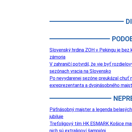
D
PODO
Slovenský hrdina ZOH v Pekingu je bez k
zámoria
V zahraničí potvrdil, že vie byť rozdie
sezónach vracia na Slovensko
Po nevydarenej sezóne preukázal chuť na
exreprezentanta a dvojnásobného majst
NEPR
Päťnásobný majster a legenda belasých
jubiluje
Treťoligový tím HK ESMARK Košice masívn
nich sú extraligoví šampióni