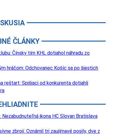
ISKUSIA
BNÉ ČLÁNKY
lubu: Čínsky tím KHL dotiahol náhradu zo
lovým hráčom: Odchovanec Košíc sa po šiestich
 reštart: Spišiaci od konkurenta dotiahli
ra
EHLIADNITE
: Nezabudnuteľná ikona HC Slovan Bratislava
e zbrojí. Oznámil tri zaujímavé posily, dve z