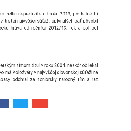
 celku nepretržite od roku 2013, posledné tri
v tretej najvyššej súťaži, uplynulých päť pôsobil
cku hráva od ročníka 2012/13, rok a pol bol
rským tímom titul v roku 2004, neskôr obliekal
ovo má Koložváry v najvyššej slovenskej súťaži na
ápasy odohral za seniorský národný tím a raz