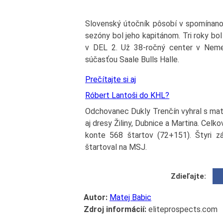
Slovenský útočník pôsobí v spomínanom
sezóny bol jeho kapitánom. Tri roky bol 
v DEL 2. Už 38-ročný center v Neme
súčasťou Saale Bulls Halle.
Prečítajte si aj
Róbert Lantoši do KHL?
Odchovanec Dukly Trenčín vyhral s mate
aj dresy Žiliny, Dubnice a Martina. Celk
konte 568 štartov (72+151). Štyri z
štartoval na MSJ.
Zdieľajte:
Autor:
Matej Babic
Zdroj informácií:
eliteprospects.com