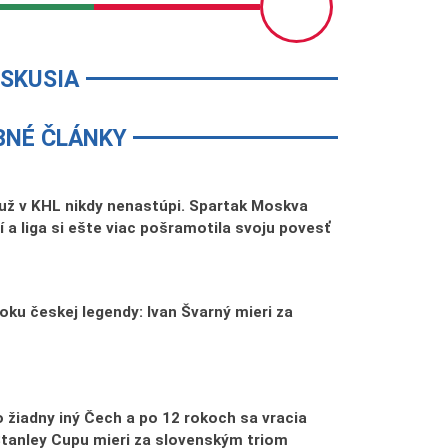
ISKUSIA
BNÉ ČLÁNKY
už v KHL nikdy nenastúpi. Spartak Moskva
í a liga si ešte viac pošramotila svoju povesť
oku českej legendy: Ivan Švarný mieri za
o žiadny iný Čech a po 12 rokoch sa vracia
Stanley Cupu mieri za slovenským triom