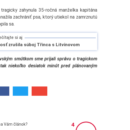
 tragicky zahynula 35-ročná manželka kapitána
nažila zachrániť psa, ktorý utiekol na zamrznutú
pila sa.
čítajte si aj
sť zrušila súboj Třinca s Litvínovom
vským smútkom sme prijali správu o tragickom
 tak niekoľko desiatok minút pred plánovaným