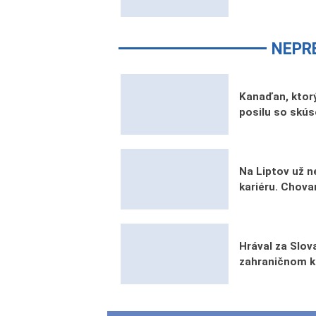
NEPR
Kanaďan, ktorý
posilu so skú
Na Liptov už n
kariéru. Chova
Hrával za Slova
zahraničnom k