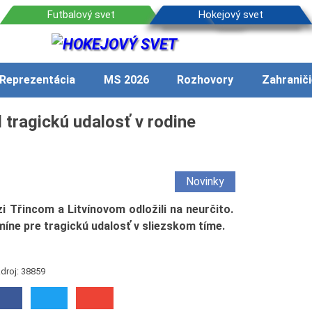
Reprezentácia
MS 2026
Rozhovory
Zahraniči
l tragickú udalosť v rodine
Novinky
i Třincom a Litvínovom odložili na neurčito.
ne pre tragickú udalosť v sliezskom tíme.
droj: 38859