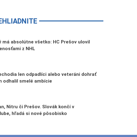
EHLIADNITE
 má absolútne všetko: HC Prešov ulovil
senosťami z NHL
echodia len odpadlíci alebo veteráni dohrať
n odhalil smelé ambície
n, Nitru či Prešov. Slovák končí v
lube, hľadá si nové pôsobisko