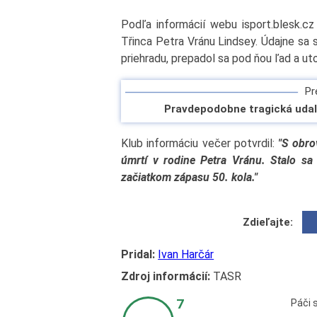
Podľa informácií webu isport.blesk.cz
Třinca Petra Vránu Lindsey. Údajne sa s
priehradu, prepadol sa pod ňou ľad a uto
Pre
Pravdepodobne tragická udalo
Klub informáciu večer potvrdil:
"S obro
úmrtí v rodine Petra Vránu. Stalo sa
začiatkom zápasu 50. kola."
Zdieľajte:
Pridal:
Ivan Harčár
Zdroj informácií:
TASR