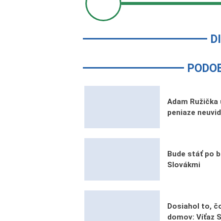
D
PODO
Adam Ružička 
peniaze neuvid
Bude stáť po b
Slovákmi
Dosiahol to, č
domov: Víťaz 