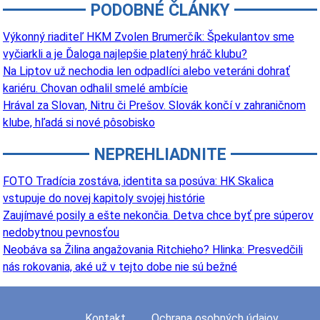
PODOBNÉ ČLÁNKY
Výkonný riaditeľ HKM Zvolen Brumerčík: Špekulantov sme
vyčiarkli a je Ďaloga najlepšie platený hráč klubu?
Na Liptov už nechodia len odpadlíci alebo veteráni dohrať
kariéru. Chovan odhalil smelé ambície
Hrával za Slovan, Nitru či Prešov. Slovák končí v zahraničnom
klube, hľadá si nové pôsobisko
NEPREHLIADNITE
FOTO Tradícia zostáva, identita sa posúva: HK Skalica
vstupuje do novej kapitoly svojej histórie
Zaujímavé posily a ešte nekončia. Detva chce byť pre súperov
nedobytnou pevnosťou
Neobáva sa Žilina angažovania Ritchieho? Hlinka: Presvedčili
nás rokovania, aké už v tejto dobe nie sú bežné
Kontakt
Ochrana osobných údajov