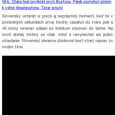
NHL: Chára hral prvýkrát proti Bostonu, Pánik pomohol gólom
k výhre Washingtonu, Tatar smútil
Slovenský veterán si prežil aj nepríjemný moment, keď ho v
posledných sekundách prvej tretiny zasiahol do tváre puk a
43-ročný veterán odišiel po krátkom ošetrení do šatne. Na
úvod druhej tretiny sa však vrátil a nevynechal ani jedno
striedanie. Slovenský obranca zblokoval šesť striel, najviac zo
svojho tímu.