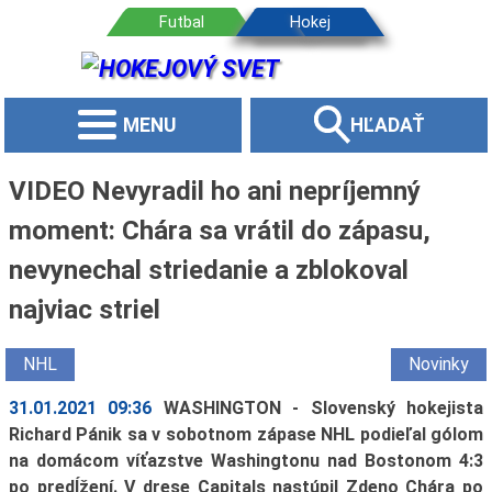
MENU
HĽADAŤ
VIDEO Nevyradil ho ani nepríjemný
moment: Chára sa vrátil do zápasu,
nevynechal striedanie a zblokoval
najviac striel
NHL
Novinky
31.01.2021 09:36
WASHINGTON - Slovenský hokejista
Richard Pánik sa v sobotnom zápase NHL podieľal gólom
na domácom víťazstve Washingtonu nad Bostonom 4:3
po predĺžení. V drese Capitals nastúpil Zdeno Chára po