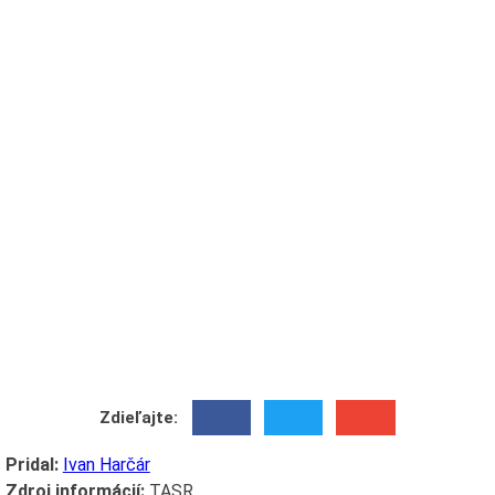
Zdieľajte:
Pridal:
Ivan Harčár
Zdroj informácií:
TASR