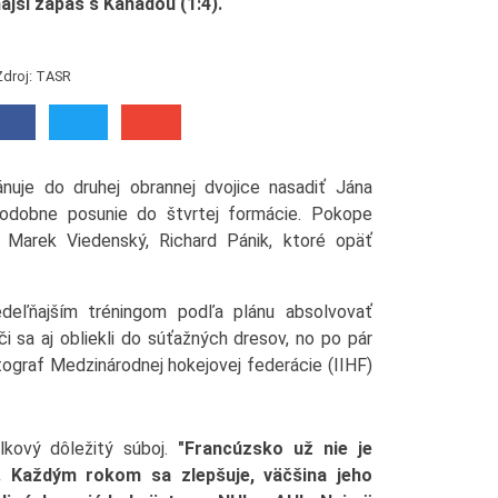
ajší zápas s Kanadou (1:4).
Zdroj: TASR
ánuje do druhej obrannej dvojice nasadiť Jána
podobne posunie do štvrtej formácie. Pokope
 Marek Viedenský, Richard Pánik, ktoré opäť
edeľňajším tréningom podľa plánu absolvovať
či sa aj obliekli do súťažných dresov, no po pár
tograf Medzinárodnej hokejovej federácie (IIHF)
lkový dôležitý súboj.
"Francúzsko už nie je
. Každým rokom sa zlepšuje, väčšina jeho