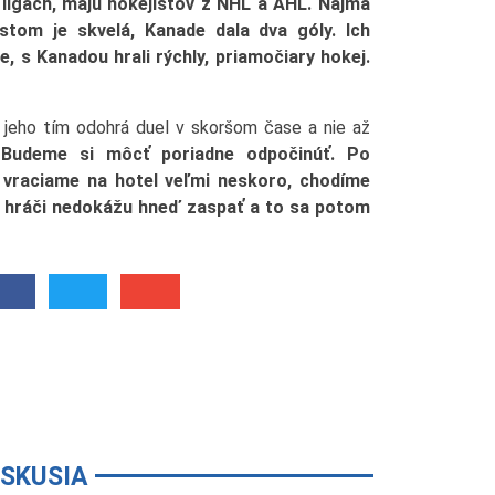
 ligách, majú hokejistov z NHL a AHL. Najmä
om je skvelá, Kanade dala dva góly. Ich
, s Kanadou hrali rýchly, priamočiary hokej.
 jeho tím odohrá duel v skoršom čase a nie až
"Budeme si môcť poriadne odpočinúť. Po
vraciame na hotel veľmi neskoro, chodíme
erí hráči nedokážu hneď zaspať a to sa potom
ISKUSIA