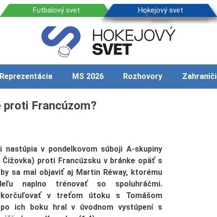
Reprezentácia
MS 2026
Rozhovory
Zahraniči
e proti Francúzom?
ti nastúpia v pondelkovom súboji A-skupiny
 Čižovka) proti Francúzsku v bránke opäť s
by sa mal objaviť aj Martin Réway, ktorému
eľu naplno trénovať so spoluhráčmi.
vykorčuľovať v treťom útoku s Tomášom
po ich boku hral v úvodnom vystúpení s