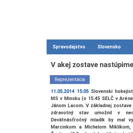
Spravodajstvo
Slovensko
V akej zostave nastúpim
Reprezentácia
11.05.2014 15:05
Slovenskí hokejis
MS v Minsku (o 15.45 SELČ v Aréne
Jánom Lacom. V základnej zostave 
zdravotný stav umožnil v ned
Devätnásťročný mladík by mal 
Marcinkom a Michelom Miklíkom, 