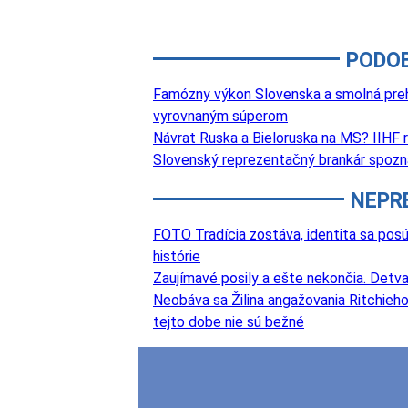
PODO
Famózny výkon Slovenska a smolná prehr
vyrovnaným súperom
Návrat Ruska a Bieloruska na MS? IIHF 
Slovenský reprezentačný brankár spozn
NEPR
FOTO Tradícia zostáva, identita sa posú
histórie
Zaujímavé posily a ešte nekončia. Det
Neobáva sa Žilina angažovania Ritchieho?
tejto dobe nie sú bežné