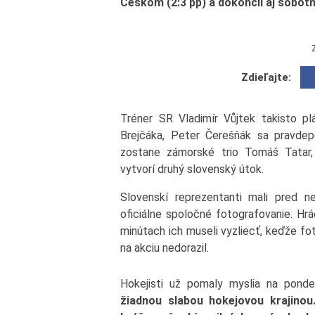
Českom (2:3 pp) a dokončil aj sobotň
Zdieľajte:
Tréner SR Vladimír Vůjtek takisto pl
Brejčáka, Peter Čerešňák sa pravde
zostane zámorské trio Tomáš Tatar,
vytvorí druhý slovenský útok.
Slovenskí reprezentanti mali pred n
oficiálne spoločné fotografovanie. Hrá
minútach ich museli vyzliecť, keďže fo
na akciu nedorazil.
Hokejisti už pomaly myslia na ponde
žiadnou slabou hokejovou krajinou