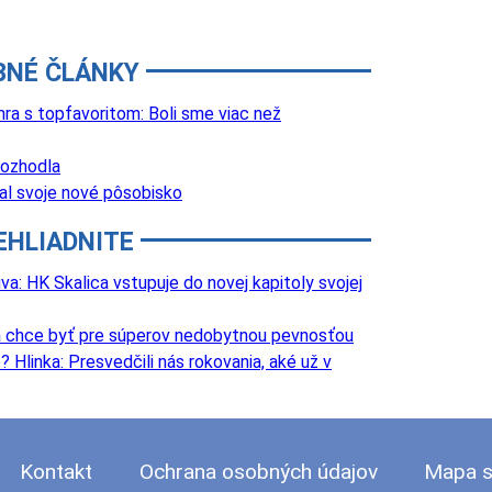
BNÉ ČLÁNKY
a s topfavoritom: Boli sme viac než
rozhodla
al svoje nové pôsobisko
EHLIADNITE
va: HK Skalica vstupuje do novej kapitoly svojej
va chce byť pre súperov nedobytnou pevnosťou
 Hlinka: Presvedčili nás rokovania, aké už v
Kontakt
Ochrana osobných údajov
Mapa s