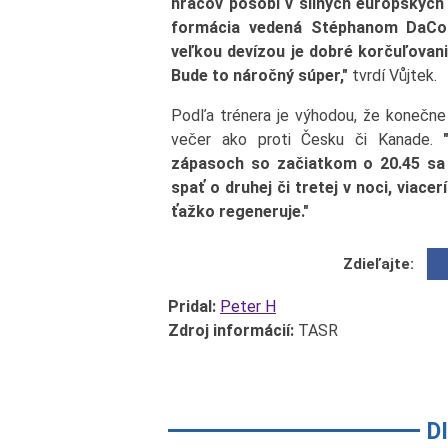
hráčov pôsobí v silných európskych
formácia vedená Stéphanom DaCost
veľkou devízou je dobré korčuľovanie
Bude to náročný súper,"
tvrdí Vůjtek.
Podľa trénera je výhodou, že konečne
večer ako proti Česku či Kanade.
zápasoch so začiatkom o 20.45 sa 
spať o druhej či tretej v noci, viac
ťažko regeneruje."
Zdieľajte:
Pridal:
Peter H
Zdroj informácií:
TASR
D