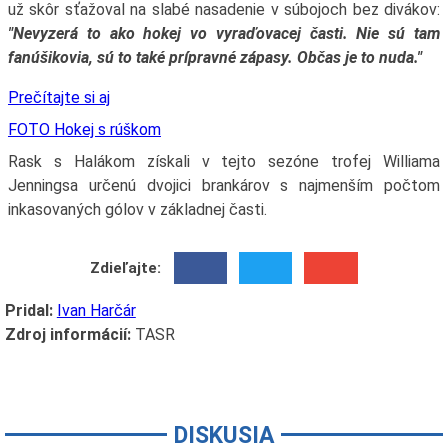
už skôr sťažoval na slabé nasadenie v súbojoch bez divákov:
"Nevyzerá to ako hokej vo vyraďovacej časti. Nie sú tam
fanúšikovia, sú to také prípravné zápasy. Občas je to nuda."
Prečítajte si aj
FOTO Hokej s rúškom
Rask s Halákom získali v tejto sezóne trofej Williama
Jenningsa určenú dvojici brankárov s najmenším počtom
inkasovaných gólov v základnej časti.
Zdieľajte:
Pridal:
Ivan Harčár
Zdroj informácií:
TASR
DISKUSIA