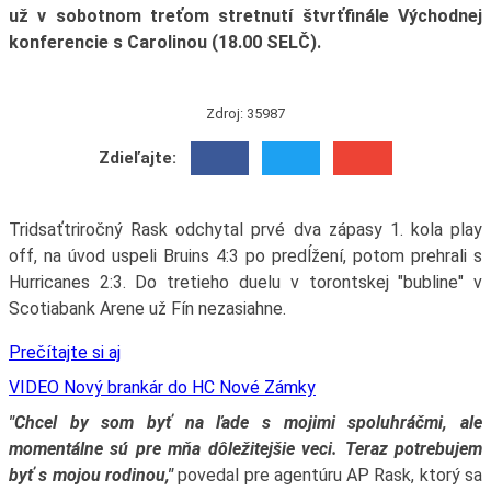
už v sobotnom treťom stretnutí štvrťfinále Východnej
konferencie s Carolinou (18.00 SELČ).
Zdroj: 35987
Zdieľajte:
Tridsaťtriročný Rask odchytal prvé dva zápasy 1. kola play
off, na úvod uspeli Bruins 4:3 po predĺžení, potom prehrali s
Hurricanes 2:3. Do tretieho duelu v torontskej "bubline" v
Scotiabank Arene už Fín nezasiahne.
Prečítajte si aj
VIDEO Nový brankár do HC Nové Zámky
"Chcel by som byť na ľade s mojimi spoluhráčmi, ale
momentálne sú pre mňa dôležitejšie veci. Teraz potrebujem
byť s mojou rodinou,"
povedal pre agentúru AP Rask, ktorý sa