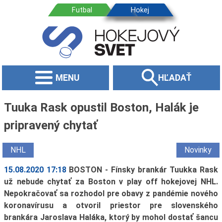
MENU
HĽADAŤ
Tuuka Rask opustil Boston, Halák je
pripravený chytať
NHL
Novinky
15.08.2020 17:18
BOSTON - Fínsky brankár Tuukka Rask
už nebude chytať za Boston v play off hokejovej NHL.
Nepokračovať sa rozhodol pre obavy z pandémie nového
koronavírusu a otvoril priestor pre slovenského
brankára Jaroslava Haláka, ktorý by mohol dostať šancu