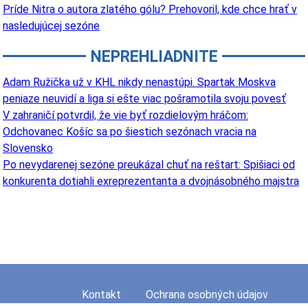
Príde Nitra o autora zlatého gólu? Prehovoril, kde chce hrať v
nasledujúcej sezóne
NEPREHLIADNITE
Adam Ružička už v KHL nikdy nenastúpi. Spartak Moskva
peniaze neuvidí a liga si ešte viac pošramotila svoju povesť
V zahraničí potvrdil, že vie byť rozdielovým hráčom:
Odchovanec Košíc sa po šiestich sezónach vracia na
Slovensko
Po nevydarenej sezóne preukázal chuť na reštart: Spišiaci od
konkurenta dotiahli exreprezentanta a dvojnásobného majstra
Kontakt
Ochrana osobných údajov