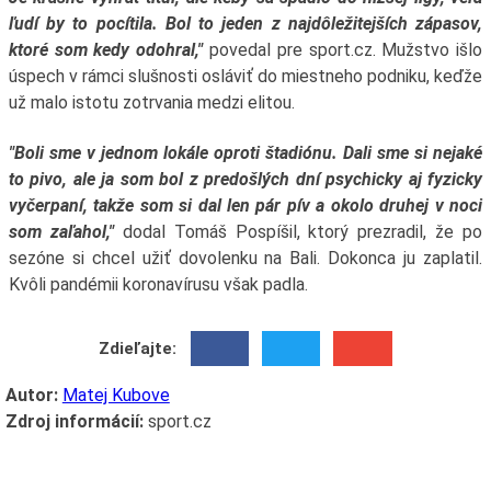
ľudí by to pocítila. Bol to jeden z najdôležitejších zápasov,
ktoré som kedy odohral,"
povedal pre sport.cz. Mužstvo išlo
úspech v rámci slušnosti osláviť do miestneho podniku, keďže
už malo istotu zotrvania medzi elitou.
"Boli sme v jednom lokále oproti štadiónu. Dali sme si nejaké
to pivo, ale ja som bol z predošlých dní psychicky aj fyzicky
vyčerpaní, takže som si dal len pár pív a okolo druhej v noci
som zaľahol,"
dodal Tomáš Pospíšil, ktorý prezradil, že po
sezóne si chcel užiť dovolenku na Bali. Dokonca ju zaplatil.
Kvôli pandémii koronavírusu však padla.
Zdieľajte:
Autor:
Matej Kubove
Zdroj informácií:
sport.cz