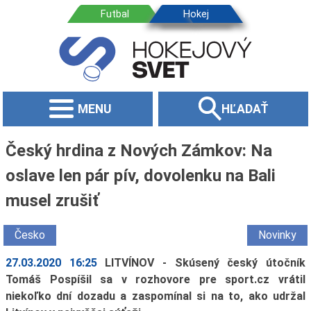
MENU
HĽADAŤ
Český hrdina z Nových Zámkov: Na
oslave len pár pív, dovolenku na Bali
musel zrušiť
Česko
Novinky
27.03.2020 16:25
LITVÍNOV - Skúsený český útočník
Tomáš Pospíšil sa v rozhovore pre sport.cz vrátil
niekoľko dní dozadu a zaspomínal si na to, ako udržal