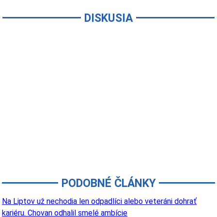
DISKUSIA
PODOBNÉ ČLÁNKY
Na Liptov už nechodia len odpadlíci alebo veteráni dohrať
kariéru. Chovan odhalil smelé ambície