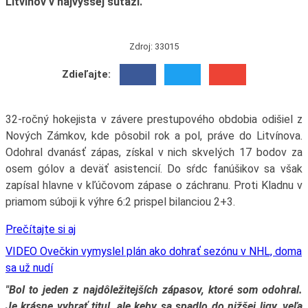
Litvínov v najvyššej súťaži.
Zdroj: 33015
Zdieľajte:
32-ročný hokejista v závere prestupového obdobia odišiel z
Nových Zámkov, kde pôsobil rok a pol, práve do Litvínova.
Odohral dvanásť zápas, získal v nich skvelých 17 bodov za
osem gólov a deväť asistencií. Do sŕdc fanúšikov sa však
zapísal hlavne v kľúčovom zápase o záchranu. Proti Kladnu v
priamom súboji k výhre 6:2 prispel bilanciou 2+3.
Prečítajte si aj
VIDEO Ovečkin vymyslel plán ako dohrať sezónu v NHL, doma
sa už nudí
"Bol to jeden z najdôležitejších zápasov, ktoré som odohral.
Je krásne vyhrať titul, ale keby sa spadlo do nižšej ligy, veľa