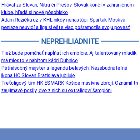
Hrával za Slovan, Nitru či Prešov. Slovák končí v zahraničnom
klube, hľadá si nové pôsobisko
Adam Ružička už v KHL nikdy nenastúpi. Spartak Moskva
peniaze neuvidí a liga si ešte viac pošramotila svoju povesť
NEPREHLIADNITE
Tiež bude pomáhať napĺňať ich ambície: Aj talentovaný mladík
má miesto v nabitom kádri Dubnice
Päťnásobný majster a legenda belasých: Nezabudnuteľná
ikona HC Slovan Bratislava jubiluje
Treťoligový tím HK ESMARK Košice masívne zbrojí. Oznámil tri
zaujímavé posily, dve z nich sú extraligoví šampióni