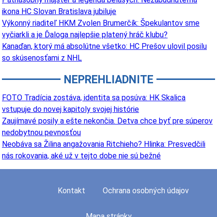
ikona HC Slovan Bratislava jubiluje
Výkonný riaditeľ HKM Zvolen Brumerčík: Špekulantov sme
vyčiarkli a je Ďaloga najlepšie platený hráč klubu?
Kanaďan, ktorý má absolútne všetko: HC Prešov ulovil posilu
so skúsenosťami z NHL
NEPREHLIADNITE
FOTO Tradícia zostáva, identita sa posúva: HK Skalica
vstupuje do novej kapitoly svojej histórie
Zaujímavé posily a ešte nekončia. Detva chce byť pre súperov
nedobytnou pevnosťou
Neobáva sa Žilina angažovania Ritchieho? Hlinka: Presvedčili
nás rokovania, aké už v tejto dobe nie sú bežné
Kontakt
Ochrana osobných údajov
Mapa stránky