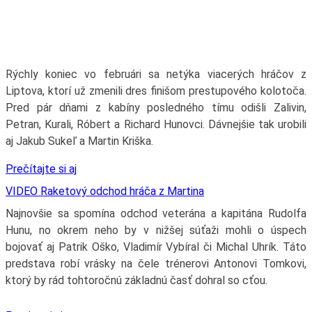
Rýchly koniec vo februári sa netýka viacerých hráčov z
Liptova, ktorí už zmenili dres finišom prestupového kolotoča.
Pred pár dňami z kabíny posledného tímu odišli Zalivin,
Petran, Kurali, Róbert a Richard Hunovci. Dávnejšie tak urobili
aj Jakub Sukeľ a Martin Kriška.
Prečítajte si aj
VIDEO Raketový odchod hráča z Martina
Najnovšie sa spomína odchod veterána a kapitána Rudolfa
Hunu, no okrem neho by v nižšej súťaži mohli o úspech
bojovať aj Patrik Oško, Vladimír Vybíral či Michal Uhrík. Táto
predstava robí vrásky na čele trénerovi Antonovi Tomkovi,
ktorý by rád tohtoročnú základnú časť dohral so cťou.