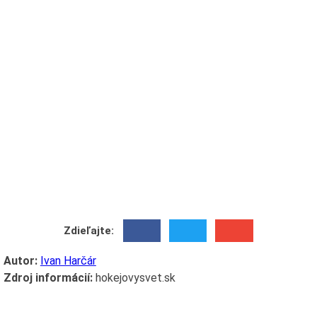
Zdieľajte:
Autor:
Ivan Harčár
Zdroj informácií:
hokejovysvet.sk