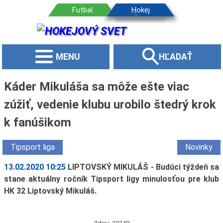
MENU
HĽADAŤ
Káder Mikuláša sa môže ešte viac
zúžiť, vedenie klubu urobilo štedrý krok
k fanúšikom
Tipsport liga
Novinky
13.02.2020 10:25
LIPTOVSKÝ MIKULÁŠ - Budúci týždeň sa
stane aktuálny ročník Tipsport ligy minulosťou pre klub
HK 32 Liptovský Mikuláš.