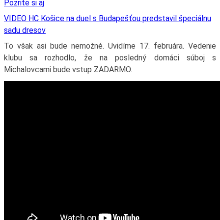
Pozrite si aj
VIDEO HC Košice na duel s Budapešťou predstavil špeciálnu
sadu dresov
To však asi bude nemožné. Uvidíme 17. februára. Vedenie
klubu sa rozhodlo, že na posledný domáci súboj s
Michalovcami bude vstup ZADARMO.