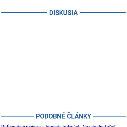
DISKUSIA
PODOBNÉ ČLÁNKY
Päťnásobný majster a legenda belasých: Nezabudnuteľná