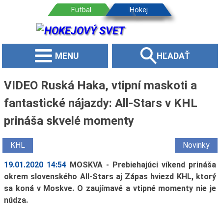
MENU
HĽADAŤ
VIDEO Ruská Haka, vtipní maskoti a
fantastické nájazdy: All-Stars v KHL
prináša skvelé momenty
KHL
Novinky
19.01.2020 14:54
MOSKVA - Prebiehajúci víkend prináša
okrem slovenského All-Stars aj Zápas hviezd KHL, ktorý
sa koná v Moskve. O zaujímavé a vtipné momenty nie je
núdza.