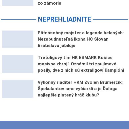
zo zámoria
NEPREHLIADNITE
Päťnásobný majster a legenda belasých:
Nezabudnuteľná ikona HC Slovan
Bratislava jubiluje
Treťoligový tím HK ESMARK Košice
masívne zbrojí. Oznámil tri zaujímavé
posily, dve z nich sú extraligoví šampióni
Výkonný riaditeľ HKM Zvolen Brumerčík:
Špekulantov sme vyčiarkli a je Ďaloga
najlepšie platený hráč klubu?