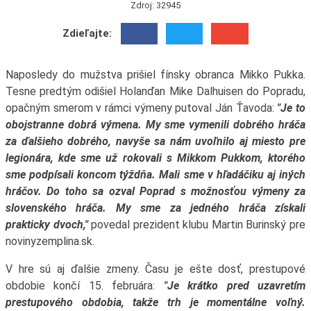
Zdroj: 32945
Zdieľajte:
Naposledy do mužstva prišiel fínsky obranca Mikko Pukka.
Tesne predtým odišiel Holanďan Mike Dalhuisen do Popradu,
opačným smerom v rámci výmeny putoval Ján Ťavoda:
"Je to
obojstranne dobrá výmena. My sme vymenili dobrého hráča
za ďalšieho dobrého, navyše sa nám uvoľnilo aj miesto pre
legionára, kde sme už rokovali s Mikkom Pukkom, ktorého
sme podpísali koncom týždňa. Mali sme v hľadáčiku aj iných
hráčov. Do toho sa ozval Poprad s možnosťou výmeny za
slovenského hráča. My sme za jedného hráča získali
prakticky dvoch,"
povedal prezident klubu Martin Burinský pre
novinyzemplina.sk.
V hre sú aj ďalšie zmeny. Času je ešte dosť, prestupové
obdobie končí 15. februára:
"Je krátko pred uzavretím
prestupového obdobia, takže trh je momentálne voľný.