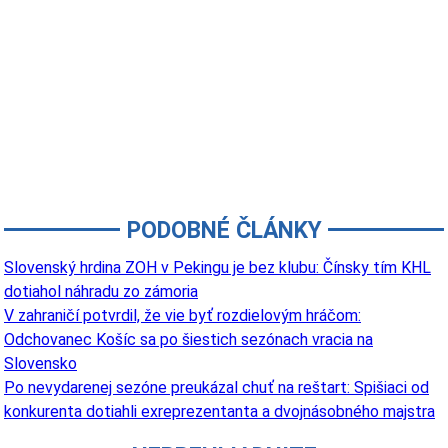
PODOBNÉ ČLÁNKY
Slovenský hrdina ZOH v Pekingu je bez klubu: Čínsky tím KHL
dotiahol náhradu zo zámoria
V zahraničí potvrdil, že vie byť rozdielovým hráčom:
Odchovanec Košíc sa po šiestich sezónach vracia na
Slovensko
Po nevydarenej sezóne preukázal chuť na reštart: Spišiaci od
konkurenta dotiahli exreprezentanta a dvojnásobného majstra