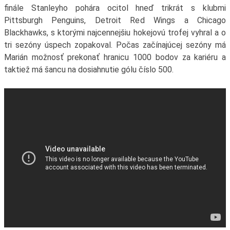
finále Stanleyho pohára ocitol hneď trikrát s klubmi
Pittsburgh Penguins, Detroit Red Wings a Chicago
Blackhawks, s ktorými najcennejšiu hokejovú trofej vyhral a o
tri sezóny úspech zopakoval. Počas začínajúcej sezóny má
Marián možnosť prekonať hranicu 1000 bodov za kariéru a
taktiež má šancu na dosiahnutie gólu číslo 500.