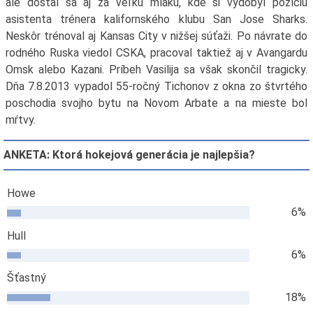
ale dostal sa aj za veľkú mláku, kde si vydobyl pozíciu
asistenta trénera kalifornského klubu San Jose Sharks.
Neskôr trénoval aj Kansas City v nižšej súťaži. Po návrate do
rodného Ruska viedol CSKA, pracoval taktiež aj v Avangardu
Omsk alebo Kazani. Príbeh Vasilija sa však skončil tragicky.
Dňa 7.8.2013 vypadol 55-ročný Tichonov z okna zo štvrtého
poschodia svojho bytu na Novom Arbate a na mieste bol
mŕtvy.
ANKETA: Ktorá hokejová generácia je najlepšia?
Howe
6%
Hull
6%
Šťastný
18%