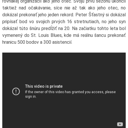
rovnakej organizácií ako jeho otec. Svoju prvú sezónu ukončil
taktiež nad očakávanie, síce nie až tak ako jeho otec, no
dokázal prekonať jeho jeden rekord. Peter Šťastný si dokázal
pripísať bod vo svojich prvých 16 stretnutiach, no jeho syn
dokázal túto šnúru predĺžiť na 20. Na začiatku tohto leta bol
vymenený do St. Louis Blues, kde má reálnu šancu prekonať
hranicu 500 bodov a 300 asistencií.