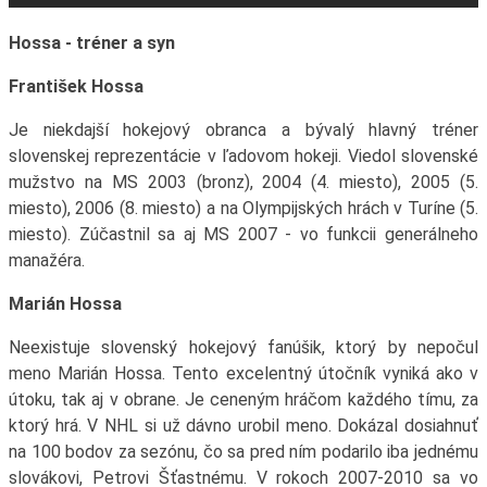
Hossa - tréner a syn
František Hossa
Je niekdajší hokejový obranca a bývalý hlavný tréner
slovenskej reprezentácie v ľadovom hokeji. Viedol slovenské
mužstvo na MS 2003 (bronz), 2004 (4. miesto), 2005 (5.
miesto), 2006 (8. miesto) a na Olympijských hrách v Turíne (5.
miesto). Zúčastnil sa aj MS 2007 - vo funkcii generálneho
manažéra.
Marián Hossa
Neexistuje slovenský hokejový fanúšik, ktorý by nepočul
meno Marián Hossa. Tento excelentný útočník vyniká ako v
útoku, tak aj v obrane. Je ceneným hráčom každého tímu, za
ktorý hrá. V NHL si už dávno urobil meno. Dokázal dosiahnuť
na 100 bodov za sezónu, čo sa pred ním podarilo iba jednému
slovákovi, Petrovi Šťastnému. V rokoch 2007-2010 sa vo