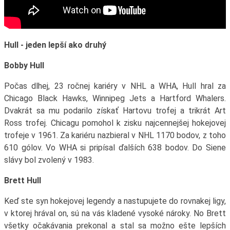
Hull - jeden lepší ako druhý
Bobby Hull
Počas dlhej, 23 ročnej kariéry v NHL a WHA, Hull hral za
Chicago Black Hawks, Winnipeg Jets a Hartford Whalers.
Dvakrát sa mu podarilo získať Hartovu trofej a trikrát Art
Ross trofej. Chicagu pomohol k zisku najcennejšej hokejovej
trofeje v 1961. Za kariéru nazbieral v NHL 1170 bodov, z toho
610 gólov. Vo WHA si pripísal ďalších 638 bodov. Do Siene
slávy bol zvolený v 1983.
Brett Hull
Keď ste syn hokejovej legendy a nastupujete do rovnakej ligy,
v ktorej hrával on, sú na vás kladené vysoké nároky. No Brett
všetky očakávania prekonal a stal sa možno ešte lepších