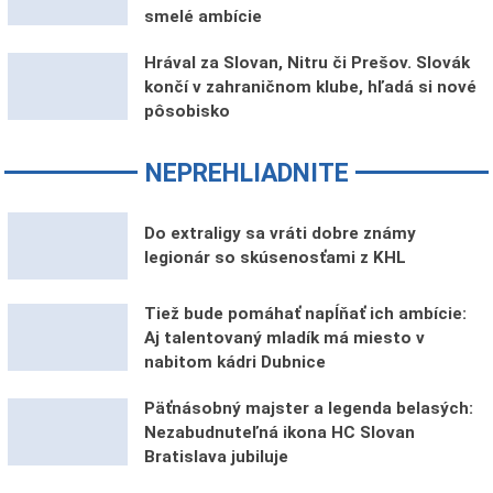
smelé ambície
Hrával za Slovan, Nitru či Prešov. Slovák
končí v zahraničnom klube, hľadá si nové
pôsobisko
NEPREHLIADNITE
Do extraligy sa vráti dobre známy
legionár so skúsenosťami z KHL
Tiež bude pomáhať napĺňať ich ambície:
Aj talentovaný mladík má miesto v
nabitom kádri Dubnice
Päťnásobný majster a legenda belasých:
Nezabudnuteľná ikona HC Slovan
Bratislava jubiluje