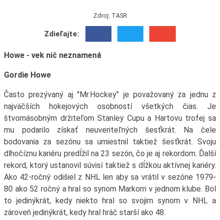
Zdroj: TASR
Zdieľajte:
Howe - vek nič neznamená
Gordie Howe
Často prezývaný aj "Mr.Hockey" je považovaný za jednu z
najväčších hokejových osobností všetkých čias. Je
štvornásobným držiteľom Stanley Cupu a Hartovu trofej sa
mu podarilo získať neuveriteľných šesťkrát. Na čele
bodovania za sezónu sa umiestnil taktiež šesťkrát. Svoju
dlhočíznu kariéru predĺžil na 23 sezón, čo je aj rekordom. Ďalší
rekord, ktorý ustanovil súvisí taktiež s dĺžkou aktívnej kariéry.
Ako 42-ročný odišiel z NHL len aby sa vrátil v sezóne 1979-
80 ako 52 ročný a hral so synom Markom v jednom klube. Bol
to jedinýkrát, kedy niekto hral so svojim synom v NHL a
zároveň jedinýkrát, kedy hral hráč starší ako 48.