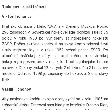
Tichonov - ruskí tréneri
Viktor Tichonov
Hral ako obranca v klube V.V.S. a v Dyname Moskva. Počas
296 zápasoch v Sovietskej hokejovej lige dokázal streliť 35
gólov. V roku 1950 bol vyhlásený za najlepšieho hokejistu
ZSSR. Počas aktívnej kariéry si na svoje konto pripísal štyri
tituly majstra ligy a v roku 1952 vyhral pohár ZSSR. Po
ukončení hráčskej kariéry sa stal trénerom sovietskej
hokejovej reprezentácie v dobe, keď bol najsilnejším tímom
na svete. Dokopy získal 12 zlatých, 2 strieborné a 2 bronzové
medaile. Od roku 1998 je zapísaný do hokejovej Siene slávy
IIHF.
Vasilij Tichonov
Aby nasledoval kariéru svojho otca, vydal sa v roku 1985 na
trénerskú dráhu. Pracoval napríklad pre lotyšské Dinamo Riga,