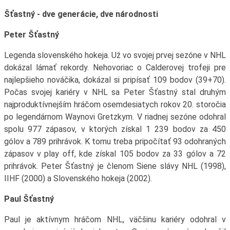
Šťastný - dve generácie, dve národnosti
Peter Šťastný
Legenda slovenského hokeja. Už vo svojej prvej sezóne v NHL
dokázal lámať rekordy. Nehovoriac o Calderovej trofeji pre
najlepšieho nováčika, dokázal si pripísať 109 bodov (39+70).
Počas svojej kariéry v NHL sa Peter Šťastný stal druhým
najproduktívnejším hráčom osemdesiatych rokov 20. storočia
po legendárnom Waynovi Gretzkym. V riadnej sezóne odohral
spolu 977 zápasov, v ktorých získal 1 239 bodov za 450
gólov a 789 prihrávok. K tomu treba pripočítať 93 odohraných
zápasov v play off, kde získal 105 bodov za 33 gólov a 72
prihrávok. Peter Šťastný je členom Siene slávy NHL (1998),
IIHF (2000) a Slovenského hokeja (2002).
Paul Šťastný
Paul je aktívnym hráčom NHL, väčšinu kariéry odohral v