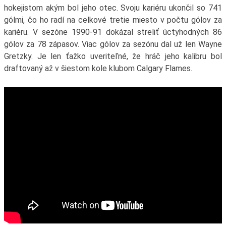
hokejistom akým bol jeho otec. Svoju kariéru ukončil so 741
gólmi, čo ho radí na celkové tretie miesto v počtu gólov za
kariéru. V sezóne 1990-91 dokázal streliť úctyhodných 86
gólov za 78 zápasov. Viac gólov za sezónu dal už len Wayne
Gretzky. Je len ťažko uveriteľné, že hráč jeho kalibru bol
draftovaný až v šiestom kole klubom Calgary Flames.