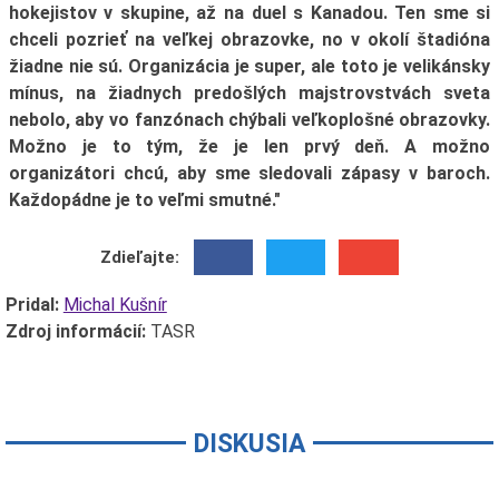
hokejistov v skupine, až na duel s Kanadou. Ten sme si
chceli pozrieť na veľkej obrazovke, no v okolí štadióna
žiadne nie sú. Organizácia je super, ale toto je velikánsky
mínus, na žiadnych predošlých majstrovstvách sveta
nebolo, aby vo fanzónach chýbali veľkoplošné obrazovky.
Možno je to tým, že je len prvý deň. A možno
organizátori chcú, aby sme sledovali zápasy v baroch.
Každopádne je to veľmi smutné."
Zdieľajte:
Pridal:
Michal Kušnír
Zdroj informácií:
TASR
DISKUSIA