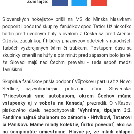
Zdieľajte:
Slovenských hokejistov prišli na MS do Minska hlasivkami
podporiť i početné skupiny fanúšikov spod Tatier. Už niekoľko
hodín pred úvodným buly s rivalom z Česka sa pred Arénou
Čižovka začali kopiť hlúčiky priaznivcov odetých v národných
farbách vyzbrojených šálmi či trúbkami. Postupom času sa
skupinky zmenili na húfy a pár minút pred zápasom bolo jasné,
že Slováci majú nad Čechmi prevahu - teda aspoň medzi
fanúšikmi.
Skupinka fanúšikov prišla podporiť Vůjtekovu partiu až z Novej
Sedlice, najvýchodnejšie položenej obce Slovenska.
"Pricestovali sme autobusom, okrem Čechov máme
vstupenky aj v sobotu na Kanadu,"
prezradili. O víťazovi
piatkového duelu nepochybovali:
"Vyhráme, tipujem 3:2.
Fandíme najmä chalanom zo zámoria - Hrivíkovi, Tatarovi
či Pánikovi. Máme mladý kolektív, ťažko povedať, ako sa
na šampionáte umiestnime. Hlavné je, že mladí chlapci