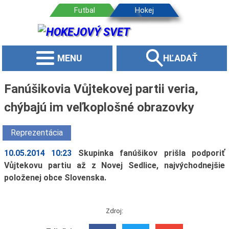
MENU
HĽADAŤ
Fanúšikovia Vůjtekovej partii veria,
chýbajú im veľkoplošné obrazovky
Reprezentácia
10.05.2014 10:23
Skupinka fanúšikov prišla podporiť
Vůjtekovu partiu až z Novej Sedlice, najvýchodnejšie
položenej obce Slovenska.
Zdroj: