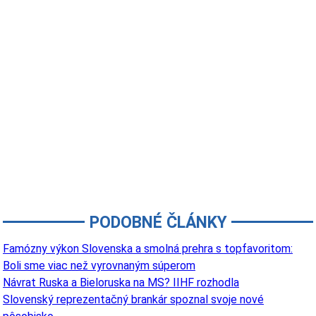
PODOBNÉ ČLÁNKY
Famózny výkon Slovenska a smolná prehra s topfavoritom:
Boli sme viac než vyrovnaným súperom
Návrat Ruska a Bieloruska na MS? IIHF rozhodla
Slovenský reprezentačný brankár spoznal svoje nové