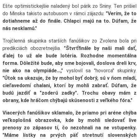
Ešte optimistickejšie naladený bol párik zo Sniny. Ten prišiel
do Minska takisto autobusom v rámci zájazdu:
"Verím, že to
dotiahneme až do finále. Chlapci majú na to. Dúfam, že
nás nesklamú."
Trojčlenná skupinka starších fanúšikov zo Zvolena bola pri
predikciách obozretnejšia.
"Štvrťfinále by naši mali dať,
ďalej to už ale bude lotéria. Rozhodne momentálna
forma. Dôležité bude, aby sme bojovali, doslova dreli krv,
nie ako na olympiáde...,"
vyslovil sa "hovorca" skupinky.
"Útok sa ukazuje, že by mohol byť dobrý, sú v ňom mladí,
cieľavedomí chalani, ktorí by mohli zabrať. Dúfam, že
budú jazdiť a "zoderú zadky". Trochu obavy mám z
obrany, kde hráčom chýbajú skúsenosti z veľkého fóra."
Viacerých fanúšikov sklamalo, že priamo pri aréne chýba
veľkoplošná obrazovka, kde by mohli sledovať live
prenosy zo zápasov tí, čo nezohnali na ne vstupenky.
"Máme lístky na prvých päť stretnutí slovenských