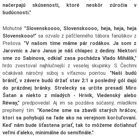
načerpajú skúsenosti, ktoré neskôr zúročia v
budúcnosti."
Mohutné
"Slovenskoooo, Slovenskoooo, heja, heja, heja
Slovenskooo!"
sa ozvalo z päťčlenného tábora fanúšikov z
Prešova.
"V našom tíme máme pár rodákov. Ja som z
Jarovníc a Jaro Janus je náš chlapec z dediny. Niektorí
sme zo Sabinova, odkiaľ zasa pochádza Vlado Mihálik,"
hrdo zvestoval najhlučnejší z veselej skupinky. S Čechmi
očakávali náročný súboj s víťaznou pointou.
"Naši budú
brániť, v závere budú držať stav 2:1 a posledný gól dajú
do prázdnej bránky. Strelecky sa určite presadí Miro
Šatan a niekto z mladých - Hrivík, Viedenský alebo
Réway,"
predpovedal. Aj im sa pozdáva súčasný, mladíkmi
preplnený tím.
"Konečne sme sa zbavili starých hráčov,
ktorí sa pohybujú na ľade ako na verejnom korčuľovaní.
Keď nám bude šťastena priať, tak to môžeme dotiahnuť
veľmi ďaleko, minimálne do semifinále."