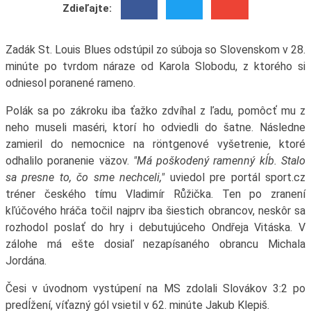
Zdieľajte:
Zadák St. Louis Blues odstúpil zo súboja so Slovenskom v 28.
minúte po tvrdom náraze od Karola Slobodu, z ktorého si
odniesol poranené rameno.
Polák sa po zákroku iba ťažko zdvíhal z ľadu, pomôcť mu z
neho museli maséri, ktorí ho odviedli do šatne. Následne
zamieril do nemocnice na röntgenové vyšetrenie, ktoré
odhalilo poranenie väzov.
"Má poškodený ramenný kĺb. Stalo
sa presne to, čo sme nechceli,"
uviedol pre portál sport.cz
tréner českého tímu Vladimír Růžička. Ten po zranení
kľúčového hráča točil najprv iba šiestich obrancov, neskôr sa
rozhodol poslať do hry i debutujúceho Ondřeja Vitáska. V
zálohe má ešte dosiaľ nezapísaného obrancu Michala
Jordána.
Česi v úvodnom vystúpení na MS zdolali Slovákov 3:2 po
predĺžení, víťazný gól vsietil v 62. minúte Jakub Klepiš.