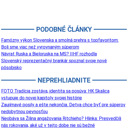
PODOBNÉ ČLÁNKY
Famózny výkon Slovenska a smolná prehra s topfavoritom:
Boli sme viac než vyrovnaným súperom
Návrat Ruska a Bieloruska na MS? IIHF rozhodla
Slovenský reprezentačný brankár spoznal svoje nové
pôsobisko
NEPREHLIADNITE
FOTO Tradícia zostáva, identita sa posúva: HK Skalica
vstupuje do novej kapitoly svojej histórie
Zaujímavé posily a ešte nekončia. Detva chce byť pre súperov
nedobytnou pevnosťou
Neobáva sa Žilina angažovania Ritchieho? Hlinka: Presvedčili
nás rokovania, aké už v tejto dobe nie sú bežné