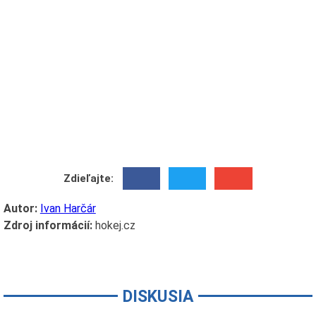
Zdieľajte:
Autor:
Ivan Harčár
Zdroj informácií:
hokej.cz
DISKUSIA