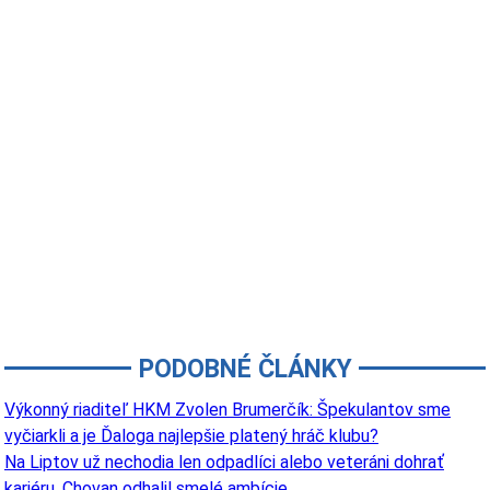
PODOBNÉ ČLÁNKY
Výkonný riaditeľ HKM Zvolen Brumerčík: Špekulantov sme
vyčiarkli a je Ďaloga najlepšie platený hráč klubu?
Na Liptov už nechodia len odpadlíci alebo veteráni dohrať
kariéru. Chovan odhalil smelé ambície