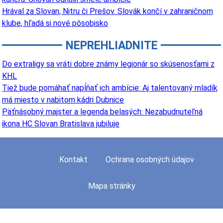
Hrával za Slovan, Nitru či Prešov. Slovák končí v zahraničnom
klube, hľadá si nové pôsobisko
NEPREHLIADNITE
Do extraligy sa vráti dobre známy legionár so skúsenosťami z
KHL
Tiež bude pomáhať napĺňať ich ambície: Aj talentovaný mladík
má miesto v nabitom kádri Dubnice
Päťnásobný majster a legenda belasých: Nezabudnuteľná
ikona HC Slovan Bratislava jubiluje
Kontakt
Ochrana osobných údajov
Mapa stránky