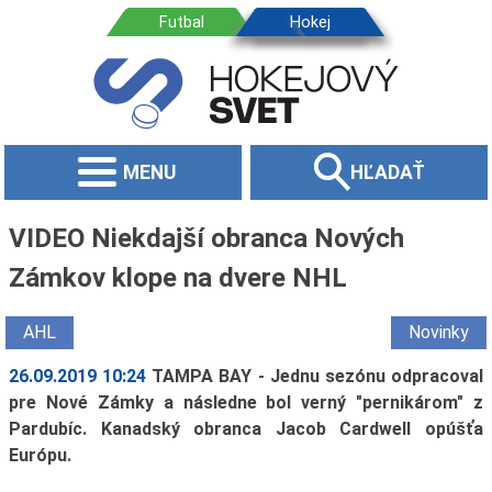
MENU
HĽADAŤ
VIDEO Niekdajší obranca Nových
Zámkov klope na dvere NHL
AHL
Novinky
26.09.2019 10:24
TAMPA BAY - Jednu sezónu odpracoval
pre Nové Zámky a následne bol verný "pernikárom" z
Pardubíc. Kanadský obranca Jacob Cardwell opúšťa
Európu.