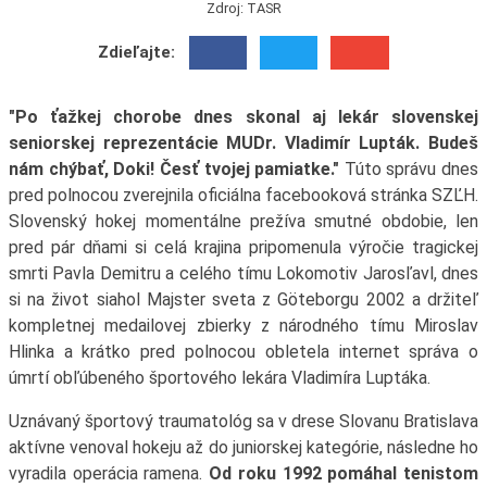
Zdroj: TASR
Zdieľajte:
"Po ťažkej chorobe dnes skonal aj lekár slovenskej
seniorskej reprezentácie MUDr. Vladimír Lupták. Budeš
nám chýbať, Doki! Česť tvojej pamiatke."
Túto správu dnes
pred polnocou zverejnila oficiálna facebooková stránka SZĽH.
Slovenský hokej momentálne prežíva smutné obdobie, len
pred pár dňami si celá krajina pripomenula výročie tragickej
smrti Pavla Demitru a celého tímu Lokomotiv Jarosľavl, dnes
si na život siahol Majster sveta z Göteborgu 2002 a držiteľ
kompletnej medailovej zbierky z národného tímu Miroslav
Hlinka a krátko pred polnocou obletela internet správa o
úmrtí obľúbeného športového lekára Vladimíra Luptáka.
Uznávaný športový traumatológ sa v drese Slovanu Bratislava
aktívne venoval hokeju až do juniorskej kategórie, následne ho
vyradila operácia ramena.
Od roku 1992 pomáhal tenistom