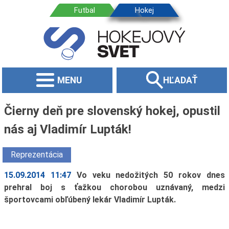
MENU
HĽADAŤ
Čierny deň pre slovenský hokej, opustil
nás aj Vladimír Lupták!
Reprezentácia
15.09.2014 11:47
Vo veku nedožitých 50 rokov dnes
prehral boj s ťažkou chorobou uznávaný, medzi
športovcami obľúbený lekár Vladimír Lupták.