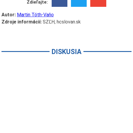
Zdieľajte:
Autor:
Martin Tóth-Vaňo
Zdroje informácií:
SZĽH, hcslovan.sk
DISKUSIA