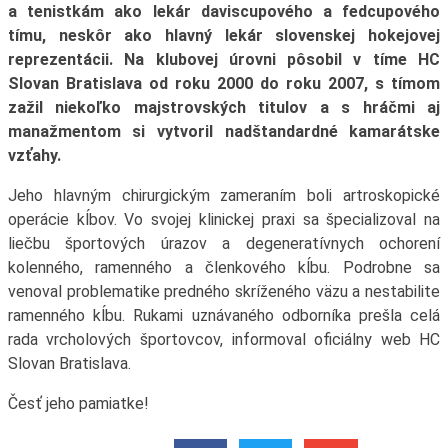
a tenistkám ako lekár daviscupového a fedcupového
tímu, neskôr ako hlavný lekár slovenskej hokejovej
reprezentácii. Na klubovej úrovni pôsobil v tíme HC
Slovan Bratislava od roku 2000 do roku 2007, s tímom
zažil niekoľko majstrovských titulov a s hráčmi aj
manažmentom si vytvoril nadštandardné kamarátske
vzťahy.
Jeho hlavným chirurgickým zameraním boli artroskopické
operácie kĺbov. Vo svojej klinickej praxi sa špecializoval na
liečbu športových úrazov a degeneratívnych ochorení
kolenného, ramenného a členkového kĺbu. Podrobne sa
venoval problematike predného skríženého väzu a nestabilite
ramenného kĺbu. Rukami uznávaného odborníka prešla celá
rada vrcholových športovcov, informoval oficiálny web HC
Slovan Bratislava.
Česť jeho pamiatke!