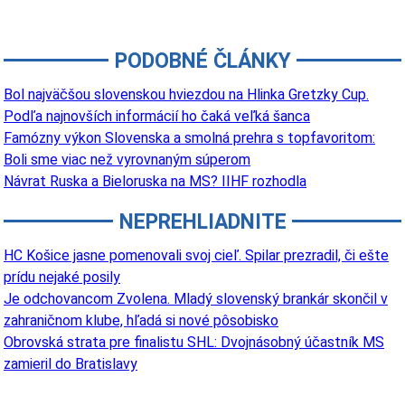
PODOBNÉ ČLÁNKY
Bol najväčšou slovenskou hviezdou na Hlinka Gretzky Cup.
Podľa najnovších informácií ho čaká veľká šanca
Famózny výkon Slovenska a smolná prehra s topfavoritom:
Boli sme viac než vyrovnaným súperom
Návrat Ruska a Bieloruska na MS? IIHF rozhodla
NEPREHLIADNITE
HC Košice jasne pomenovali svoj cieľ. Spilar prezradil, či ešte
prídu nejaké posily
Je odchovancom Zvolena. Mladý slovenský brankár skončil v
zahraničnom klube, hľadá si nové pôsobisko
Obrovská strata pre finalistu SHL: Dvojnásobný účastník MS
zamieril do Bratislavy