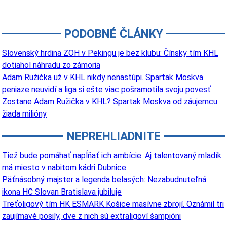
PODOBNÉ ČLÁNKY
Slovenský hrdina ZOH v Pekingu je bez klubu: Čínsky tím KHL
dotiahol náhradu zo zámoria
Adam Ružička už v KHL nikdy nenastúpi. Spartak Moskva
peniaze neuvidí a liga si ešte viac pošramotila svoju povesť
Zostane Adam Ružička v KHL? Spartak Moskva od záujemcu
žiada milióny
NEPREHLIADNITE
Tiež bude pomáhať napĺňať ich ambície: Aj talentovaný mladík
má miesto v nabitom kádri Dubnice
Päťnásobný majster a legenda belasých: Nezabudnuteľná
ikona HC Slovan Bratislava jubiluje
Treťoligový tím HK ESMARK Košice masívne zbrojí. Oznámil tri
zaujímavé posily, dve z nich sú extraligoví šampióni