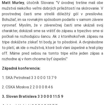
Matt Murley
, útočník Slovana: "V úvodnej tretine mali obe
mužstvá niekoľko veľmi dobrých príležitostí na skórovanie. V
prostrednej časti sme strelili dôležitý gól v presilovke.
Bohužiaľ, im sa rovnakým spôsobom podarilo v samom závere
vyrovnať. Myslím, že v záverečnej časti sme ukázali svoj
charakter, dokázali sme sa vrátiť do zápasu a trpezlivo sme si
počkali na rozhodujúcu šancu. Ak z ktoréhokoľvek zápasu na
tripe dokážete získať tri body, je to pôsobivé. A dvojnásobne
to platí, ak ide o mužstvá, ktoré boli vlani úspešné a hrali play
off. Máme pred sebou na tomto tripe ešte jeden zápas a
rozhodne aj v ňom chceme byť úspešní."
Západná konferencia:
1. SKA Petrohrad 3 3 0 0 0 13:7 9
2. CSKA Moskva 2 2 0 0 0 8:4 6
3. Slovan Bratislava 3 3 0 0 0 11:5 9