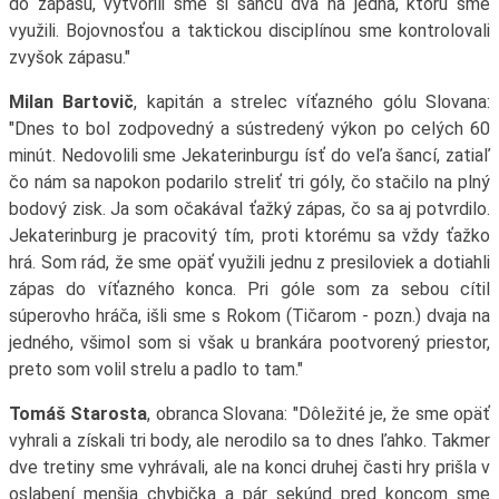
do zápasu, vytvorili sme si šancu dva na jedna, ktorú sme
využili. Bojovnosťou a taktickou disciplínou sme kontrolovali
zvyšok zápasu."
Milan Bartovič
, kapitán a strelec víťazného gólu Slovana:
"Dnes to bol zodpovedný a sústredený výkon po celých 60
minút. Nedovolili sme Jekaterinburgu ísť do veľa šancí, zatiaľ
čo nám sa napokon podarilo streliť tri góly, čo stačilo na plný
bodový zisk. Ja som očakával ťažký zápas, čo sa aj potvrdilo.
Jekaterinburg je pracovitý tím, proti ktorému sa vždy ťažko
hrá. Som rád, že sme opäť využili jednu z presiloviek a dotiahli
zápas do víťazného konca. Pri góle som za sebou cítil
súperovho hráča, išli sme s Rokom (Tičarom - pozn.) dvaja na
jedného, všimol som si však u brankára pootvorený priestor,
preto som volil strelu a padlo to tam."
Tomáš Starosta
, obranca Slovana: "Dôležité je, že sme opäť
vyhrali a získali tri body, ale nerodilo sa to dnes ľahko. Takmer
dve tretiny sme vyhrávali, ale na konci druhej časti hry prišla v
oslabení menšia chybička a pár sekúnd pred koncom sme