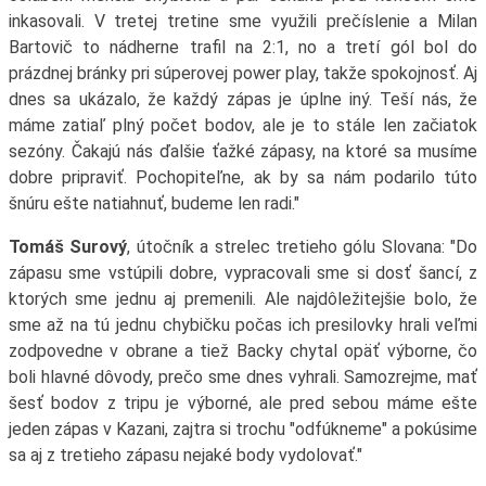
inkasovali. V tretej tretine sme využili prečíslenie a Milan
Bartovič to nádherne trafil na 2:1, no a tretí gól bol do
prázdnej bránky pri súperovej power play, takže spokojnosť. Aj
dnes sa ukázalo, že každý zápas je úplne iný. Teší nás, že
máme zatiaľ plný počet bodov, ale je to stále len začiatok
sezóny. Čakajú nás ďalšie ťažké zápasy, na ktoré sa musíme
dobre pripraviť. Pochopiteľne, ak by sa nám podarilo túto
šnúru ešte natiahnuť, budeme len radi."
Tomáš Surový
, útočník a strelec tretieho gólu Slovana: "Do
zápasu sme vstúpili dobre, vypracovali sme si dosť šancí, z
ktorých sme jednu aj premenili. Ale najdôležitejšie bolo, že
sme až na tú jednu chybičku počas ich presilovky hrali veľmi
zodpovedne v obrane a tiež Backy chytal opäť výborne, čo
boli hlavné dôvody, prečo sme dnes vyhrali. Samozrejme, mať
šesť bodov z tripu je výborné, ale pred sebou máme ešte
jeden zápas v Kazani, zajtra si trochu "odfúkneme" a pokúsime
sa aj z tretieho zápasu nejaké body vydolovať."