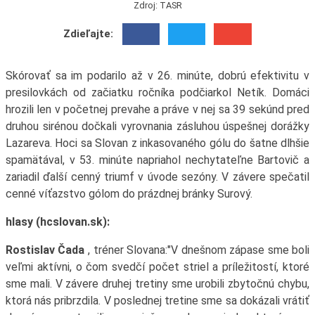
Zdroj: TASR
Zdieľajte:
Skórovať sa im podarilo až v 26. minúte, dobrú efektivitu v
presilovkách od začiatku ročníka podčiarkol Netík. Domáci
hrozili len v početnej prevahe a práve v nej sa 39 sekúnd pred
druhou sirénou dočkali vyrovnania zásluhou úspešnej dorážky
Lazareva. Hoci sa Slovan z inkasovaného gólu do šatne dlhšie
spamätával, v 53. minúte napriahol nechytateľne Bartovič a
zariadil ďalší cenný triumf v úvode sezóny. V závere spečatil
cenné víťazstvo gólom do prázdnej bránky Surový.
hlasy (hcslovan.sk):
Rostislav Čada
, tréner Slovana:"V dnešnom zápase sme boli
veľmi aktívni, o čom svedčí počet striel a príležitostí, ktoré
sme mali. V závere druhej tretiny sme urobili zbytočnú chybu,
ktorá nás pribrzdila. V poslednej tretine sme sa dokázali vrátiť