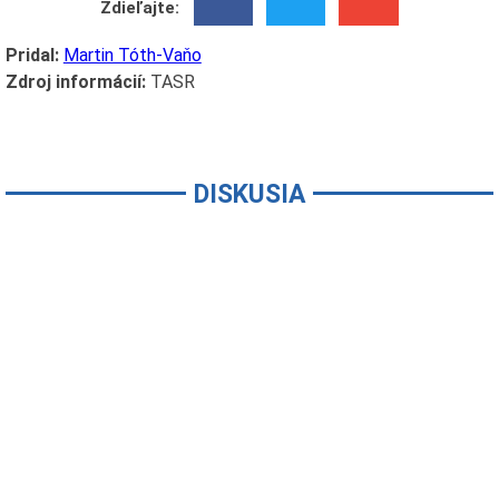
Zdieľajte:
Pridal:
Martin Tóth-Vaňo
Zdroj informácií:
TASR
DISKUSIA