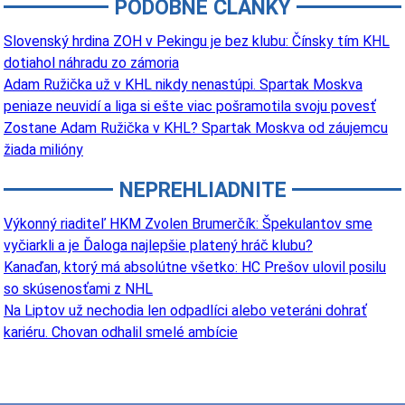
PODOBNÉ ČLÁNKY
Slovenský hrdina ZOH v Pekingu je bez klubu: Čínsky tím KHL
dotiahol náhradu zo zámoria
Adam Ružička už v KHL nikdy nenastúpi. Spartak Moskva
peniaze neuvidí a liga si ešte viac pošramotila svoju povesť
Zostane Adam Ružička v KHL? Spartak Moskva od záujemcu
žiada milióny
NEPREHLIADNITE
Výkonný riaditeľ HKM Zvolen Brumerčík: Špekulantov sme
vyčiarkli a je Ďaloga najlepšie platený hráč klubu?
Kanaďan, ktorý má absolútne všetko: HC Prešov ulovil posilu
so skúsenosťami z NHL
Na Liptov už nechodia len odpadlíci alebo veteráni dohrať
kariéru. Chovan odhalil smelé ambície