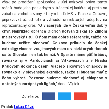
však po predĺžení spolupráce v júni avizoval, práve tento
ročník bude jeho posledným v trénerskej kariére. Aj preto sa
začal na vrchol sezóny, ktorým budú MS v Prahe a Ostrave,
pripravovať už od leta a vyhliadol si niektorých adeptov na
reprezentačný dres.
"O viacerých ide v Česku veľmi dobrý
chýr. Napríklad obranca Oldřich Kotvan získal so Zlínom
majstrovský titul. O ňom mám dobré referencie, takže ho
budeme určite sledovať. Celkovo pribudlo do českej
extraligy viacero zaujímavých mien a v niektorých tímoch
sa to Slovákmi len tak hemží. V Sparte máme päť hráčov,
rovnako aj v Pardubiciach či Vítkoviciach a v Hradci
Královom dokonca osem. Viacero šikovných chlapcov je
rovnako aj v slovenskej extralige, takže si budeme mať z
čoho vybrať. Pozorne budeme sledovať aj chlapcov v
ostatných európskych ligách,"
dodal Vůjtek.
Zdieľajte:
Pridal:
Lukáš Dávid