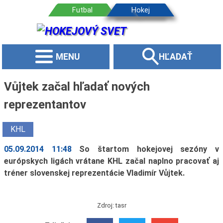
MENU
HĽADAŤ
Vůjtek začal hľadať nových
reprezentantov
KHL
05.09.2014 11:48
So štartom hokejovej sezóny v
európskych ligách vrátane KHL začal naplno pracovať aj
tréner slovenskej reprezentácie Vladimír Vůjtek.
Zdroj: tasr