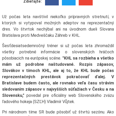
Zdieľajte:
Už počas leta navštívil niekoľko prípravných stretnutí, v
ktorých si vytypoval možných adeptov na reprezentačný
dres. Vo štvrtok nechýbal ani na úvodnom dueli Slovana
Bratislava proti Medveščaku Záhreb v KHL.
Šesťdesiatsedemročný tréner si už počas leta zhromaždil
všetky potrebné informácie o slovenských hráčoch
pôsobiacich na európskej scéne.
"KHL sa rozbieha a všetko
mám už podrobne naštudované. Rozpis zápasov,
Slovákov v tímoch KHL, ale aj to, že KHL bude počas
reprezentačných prestávok pokračovať ďalej. V
Bratislave budem často, ale rovnako veľa času strávim
sledovaním zápasov v najvyšších súťažiach v Česku a na
Slovensku,"
povedal pre oficiálny web Slovenského zväzu
ľadového hokeja (SZĽH) Vladimír Vůjtek.
Pri národnom tíme SR bude pôsobiť už štvrtú sezónu. Ako