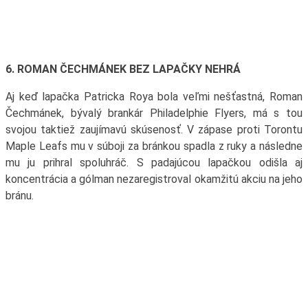
6. ROMAN ČECHMÁNEK BEZ LAPAČKY NEHRÁ
Aj keď lapačka Patricka Roya bola veľmi nešťastná, Roman
Čechmánek, bývalý brankár Philadelphie Flyers, má s tou
svojou taktiež zaujímavú skúsenosť. V zápase proti Torontu
Maple Leafs mu v súboji za bránkou spadla z ruky a následne
mu ju prihral spoluhráč. S padajúcou lapačkou odišla aj
koncentrácia a gólman nezaregistroval okamžitú akciu na jeho
bránu.