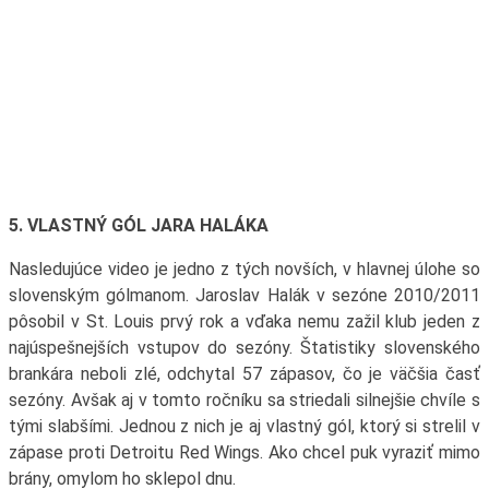
5. VLASTNÝ GÓL JARA HALÁKA
Nasledujúce video je jedno z tých novších, v hlavnej úlohe so
slovenským gólmanom. Jaroslav Halák v sezóne 2010/2011
pôsobil v St. Louis prvý rok a vďaka nemu zažil klub jeden z
najúspešnejších vstupov do sezóny. Štatistiky slovenského
brankára neboli zlé, odchytal 57 zápasov, čo je väčšia časť
sezóny. Avšak aj v tomto ročníku sa striedali silnejšie chvíle s
tými slabšími. Jednou z nich je aj vlastný gól, ktorý si strelil v
zápase proti Detroitu Red Wings. Ako chcel puk vyraziť mimo
brány, omylom ho sklepol dnu.