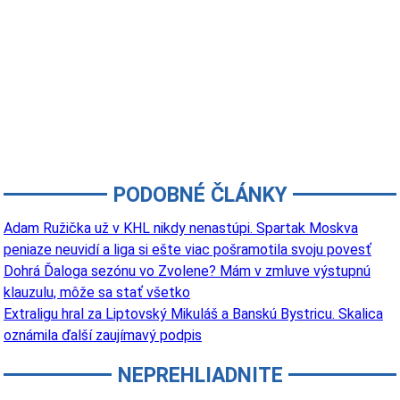
PODOBNÉ ČLÁNKY
Adam Ružička už v KHL nikdy nenastúpi. Spartak Moskva
peniaze neuvidí a liga si ešte viac pošramotila svoju povesť
Dohrá Ďaloga sezónu vo Zvolene? Mám v zmluve výstupnú
klauzulu, môže sa stať všetko
Extraligu hral za Liptovský Mikuláš a Banskú Bystricu. Skalica
oznámila ďalší zaujímavý podpis
NEPREHLIADNITE