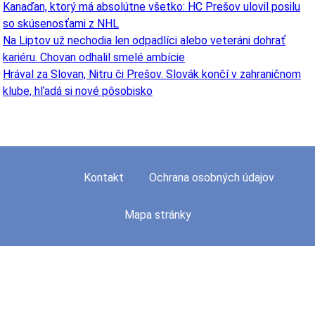
Kanaďan, ktorý má absolútne všetko: HC Prešov ulovil posilu
so skúsenosťami z NHL
Na Liptov už nechodia len odpadlíci alebo veteráni dohrať
kariéru. Chovan odhalil smelé ambície
Hrával za Slovan, Nitru či Prešov. Slovák končí v zahraničnom
klube, hľadá si nové pôsobisko
Kontakt
Ochrana osobných údajov
Mapa stránky