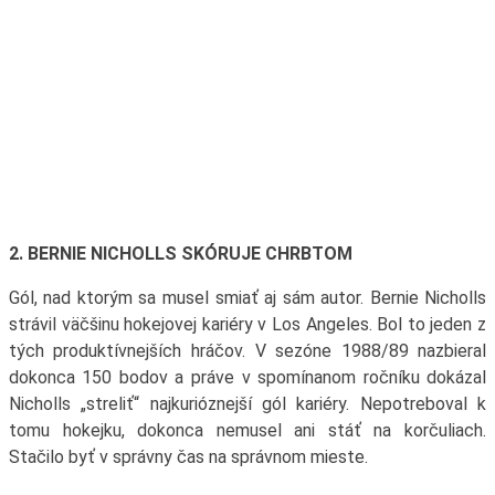
2. BERNIE NICHOLLS SKÓRUJE CHRBTOM
Gól, nad ktorým sa musel smiať aj sám autor. Bernie Nicholls
strávil väčšinu hokejovej kariéry v Los Angeles. Bol to jeden z
tých produktívnejších hráčov. V sezóne 1988/89 nazbieral
dokonca 150 bodov a práve v spomínanom ročníku dokázal
Nicholls „streliť“ najkurióznejší gól kariéry. Nepotreboval k
tomu hokejku, dokonca nemusel ani stáť na korčuliach.
Stačilo byť v správny čas na správnom mieste.