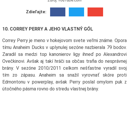
Zdroj: YouTube.com
Zdieľajte:
10. CORREY PERRY A JEHO VLASTNÝ GÓL
Correy Perry je meno v hokejovom svete veľmi známe. Opora
tímu Anaheim Ducks v uplynulej sezóne nazbierala 79 bodov.
Zaradil sa medzi top kanonierov ligy ihneď po Alexandrovi
Ovečkinovi. Avšak aj takí hráči sa občas trafia do nesprávnej
brány. V sezóne 2010/2011 celkom nešťastne vyradil svoj
tím zo zápasu. Anaheim sa snažil vyrovnať skóre proti
Edmontonu v powerplay, avšak Perry poslal omylom puk z
útočného pásma rovno do stredu vlastnej brány.