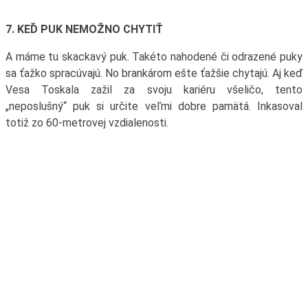
7. KEĎ PUK NEMOŽNO CHYTIŤ
A máme tu skackavý puk. Takéto nahodené či odrazené puky
sa ťažko spracúvajú. No brankárom ešte ťažšie chytajú. Aj keď
Vesa Toskala zažil za svoju kariéru všeličo, tento
„neposlušný“ puk si určite veľmi dobre pamätá. Inkasoval
totiž zo 60-metrovej vzdialenosti.