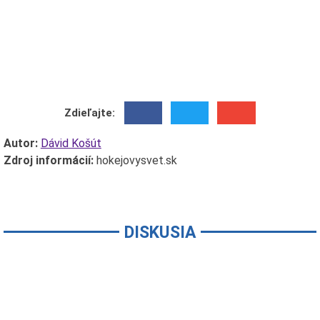
Zdieľajte:
Autor:
Dávid Košút
Zdroj informácií:
hokejovysvet.sk
DISKUSIA