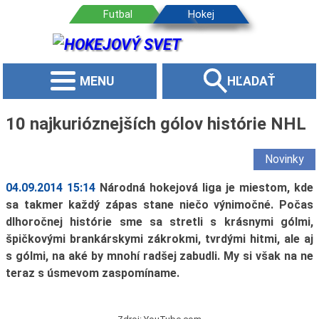
MENU
HĽADAŤ
10 najkurióznejších gólov histórie NHL
Novinky
04.09.2014 15:14
Národná hokejová liga je miestom, kde
sa takmer každý zápas stane niečo výnimočné. Počas
dlhoročnej histórie sme sa stretli s krásnymi gólmi,
špičkovými brankárskymi zákrokmi, tvrdými hitmi, ale aj
s gólmi, na aké by mnohí radšej zabudli. My si však na ne
teraz s úsmevom zaspomíname.