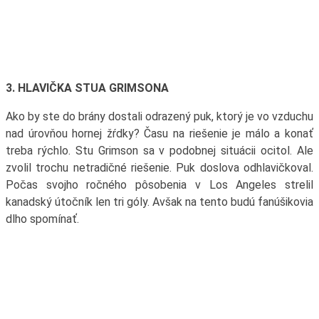
3. HLAVIČKA STUA GRIMSONA
Ako by ste do brány dostali odrazený puk, ktorý je vo vzduchu
nad úrovňou hornej žŕdky? Času na riešenie je málo a konať
treba rýchlo. Stu Grimson sa v podobnej situácii ocitol. Ale
zvolil trochu netradičné riešenie. Puk doslova odhlavičkoval.
Počas svojho ročného pôsobenia v Los Angeles strelil
kanadský útočník len tri góly. Avšak na tento budú fanúšikovia
dlho spomínať.