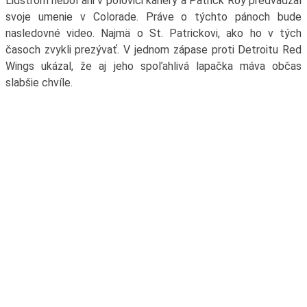
Lidström nebol ani v polovici kariéry a Patrick Roy predvádzal
svoje umenie v Colorade. Práve o týchto pánoch bude
nasledovné video. Najmä o St. Patrickovi, ako ho v tých
časoch zvykli prezývať. V jednom zápase proti Detroitu Red
Wings ukázal, že aj jeho spoľahlivá lapačka máva občas
slabšie chvíle.