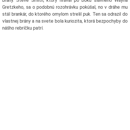
brány. Steve Smith, ktorý hrával po boku slávneho Wayna
Gretzkeho, sa o podobnú rozohrávku pokúšal, no v dráhe mu
stál brankár, do ktorého omylom strelil puk. Ten sa odrazil do
vlastnej brány a na svete bola kuriozita, ktorá bezpochyby do
nášho rebríčku patrí.