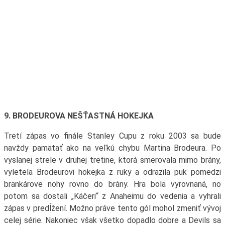
9. BRODEUROVA NEŠŤASTNÁ HOKEJKA
Tretí zápas vo finále Stanley Cupu z roku 2003 sa bude
navždy pamätať ako na veľkú chybu Martina Brodeura. Po
vyslanej strele v druhej tretine, ktorá smerovala mimo brány,
vyletela Brodeurovi hokejka z ruky a odrazila puk pomedzi
brankárove nohy rovno do brány. Hra bola vyrovnaná, no
potom sa dostali „Káčeri“ z Anaheimu do vedenia a vyhrali
zápas v predĺžení. Možno práve tento gól mohol zmeniť vývoj
celej série. Nakoniec však všetko dopadlo dobre a Devils sa