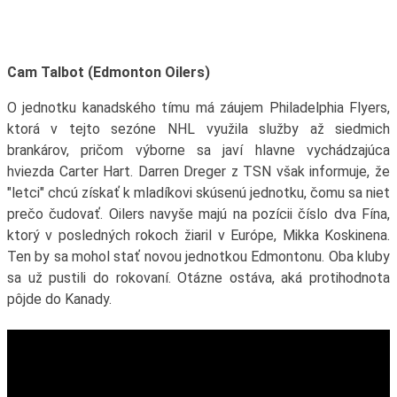
Cam Talbot (Edmonton Oilers)
O jednotku kanadského tímu má záujem Philadelphia Flyers,
ktorá v tejto sezóne NHL využila služby až siedmich
brankárov, pričom výborne sa javí hlavne vychádzajúca
hviezda Carter Hart. Darren Dreger z TSN však informuje, že
"letci" chcú získať k mladíkovi skúsenú jednotku, čomu sa niet
prečo čudovať. Oilers navyše majú na pozícii číslo dva Fína,
ktorý v posledných rokoch žiaril v Európe, Mikka Koskinena.
Ten by sa mohol stať novou jednotkou Edmontonu. Oba kluby
sa už pustili do rokovaní. Otázne ostáva, aká protihodnota
pôjde do Kanady.