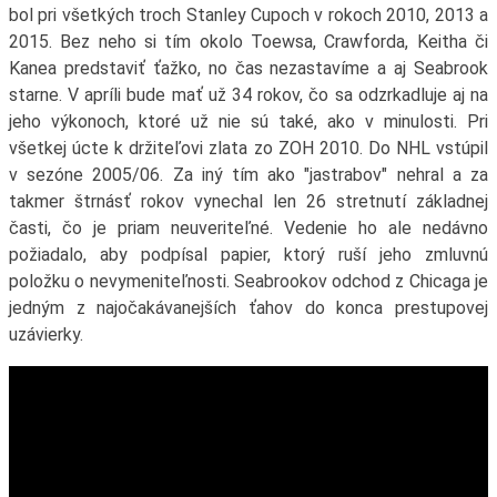
bol pri všetkých troch Stanley Cupoch v rokoch 2010, 2013 a
2015. Bez neho si tím okolo Toewsa, Crawforda, Keitha či
Kanea predstaviť ťažko, no čas nezastavíme a aj Seabrook
starne. V apríli bude mať už 34 rokov, čo sa odzrkadluje aj na
jeho výkonoch, ktoré už nie sú také, ako v minulosti. Pri
všetkej úcte k držiteľovi zlata zo ZOH 2010. Do NHL vstúpil
v sezóne 2005/06. Za iný tím ako "jastrabov" nehral a za
takmer štrnásť rokov vynechal len 26 stretnutí základnej
časti, čo je priam neuveriteľné. Vedenie ho ale nedávno
požiadalo, aby podpísal papier, ktorý ruší jeho zmluvnú
položku o nevymeniteľnosti. Seabrookov odchod z Chicaga je
jedným z najočakávanejších ťahov do konca prestupovej
uzávierky.