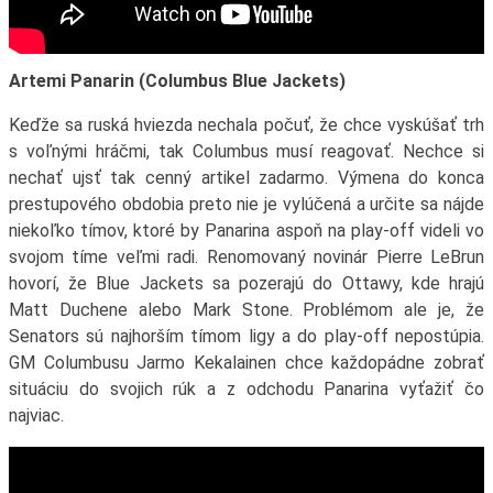
Artemi Panarin (Columbus Blue Jackets)
Keďže sa ruská hviezda nechala počuť, že chce vyskúšať trh
s voľnými hráčmi, tak Columbus musí reagovať. Nechce si
nechať ujsť tak cenný artikel zadarmo. Výmena do konca
prestupového obdobia preto nie je vylúčená a určite sa nájde
niekoľko tímov, ktoré by Panarina aspoň na play-off videli vo
svojom tíme veľmi radi. Renomovaný novinár Pierre LeBrun
hovorí, že Blue Jackets sa pozerajú do Ottawy, kde hrajú
Matt Duchene alebo Mark Stone. Problémom ale je, že
Senators sú najhorším tímom ligy a do play-off nepostúpia.
GM Columbusu Jarmo Kekalainen chce každopádne zobrať
situáciu do svojich rúk a z odchodu Panarina vyťažiť čo
najviac.