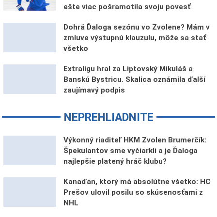
ešte viac pošramotila svoju povesť
Dohrá Ďaloga sezónu vo Zvolene? Mám v
zmluve výstupnú klauzulu, môže sa stať
všetko
Extraligu hral za Liptovský Mikuláš a
Banskú Bystricu. Skalica oznámila ďalší
zaujímavý podpis
NEPREHLIADNITE
Výkonný riaditeľ HKM Zvolen Brumerčík:
Špekulantov sme vyčiarkli a je Ďaloga
najlepšie platený hráč klubu?
Kanaďan, ktorý má absolútne všetko: HC
Prešov ulovil posilu so skúsenosťami z
NHL