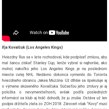
Iľja Kovalčuk (Los Angeles Kings)
Hviezdny Rus sa v lete rozhodoval, kde podpísať zmluvu, aby
mal šancu získať Stanley Cup, lenže vybral si najhoršie, ako
mohol, nakoľko jeho Los Angeles Kings je na poslednom
mieste celej NHL. Nedávno dokonca vymenilo do Toronta
hviezdneho obrancu Jakea Muzzina. Už dlhšie sa špekuluje aj
o výmene skúseného Kovalčuka. Súčasťou jeho zmluvy je aj
položka o nevymeniteľnosti, avšak podľa posledných
informácií sa klub aj hráč dohodli, že ju zrušia. Ostáva už len
podpis držiteľa zlata zo ZOH 2018. Zároveň však "Kovy" musí