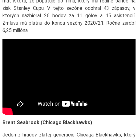
mať istotu, že poputuje do tímu, ktorý má reálne šance na
zisk Stanley Cupu. V tejto sezóne odohral 43 zápasov, v
ktorých nazbieral 26 bodov za 11 gólov a 15 asistencií.
Zmluvu má platnú do konca sezóny 2020/21. Ročne zarobí
6,25 milióna.
Brent Seabrook (Chicago Blackhawks)
Jeden z hráčov zlatej generácie Chicaga Blackhawks, ktorý