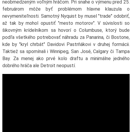
neobmedzeným voľným hráčom. Pri snahe o výmenu pred 25.
februárom môže byť problémom hlavne klauzula o
nevymeniteľnosti. Samotný Nyquist by musel "trade" odobriť,
až tak by mohol opustiť "mesto motorov". V súvislosti so
šikovným krídelníkom sa hovorí o Columbuse, ktorý bude
podľa všetkého potrebovať náhradu za Panarina, či Bostone,
kde by "kryl chrbát" Davidovi Pastrňákovi v druhej formácii.
Taktiež sa spomínali i Winnipeg, San José, Calgary či Tampa
Bay. Za menej ako prvé kolo draftu a minimálne jedného
dobrého hráča ale Detroit neopustí.