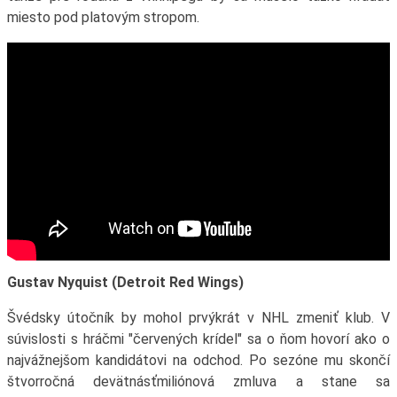
miesto pod platovým stropom.
Gustav Nyquist (Detroit Red Wings)
Švédsky útočník by mohol prvýkrát v NHL zmeniť klub. V
súvislosti s hráčmi "červených krídel" sa o ňom hovorí ako o
najvážnejšom kandidátovi na odchod. Po sezóne mu skončí
štvorročná devätnásťmiliónová zmluva a stane sa