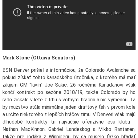
Mark Stone (Ottawa Senators)
BSN Denver prišiel s informáciou, že Colorado Avalanche sa
pokúsi získať tohto kanadského útočníka, o ktorého má mať
záujem GM "lavín" Joe Sakic. 26-ročnému Kanaďanovi však
končí kontrakt po sezóne 2018/19, takže Colorado by ho
rado získalo v lete z trhu s voľnými hráčmi a nie výmenou. Tá
by mužstvo stála minimálne jeden draftový ťah v prvom kole
a určite niektorého z lepších hráčov tímu. V Denveri však majú
dlhodobé kontrakty tri najväčšie ofenzívne esá klubu -
Nathan MacKinnon, Gabriel Landeskog a Mikko Rantanen,
takže pre rodáka z Winnipegu by sa muselo ťažko hľadať