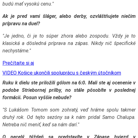
budú mať vysokú cenu."
Ak je pred vami šláger, alebo derby, ozvláštňujete niečim
prípravu na duel?
"Je jedno, či je to súper zhora alebo zospodu. Vždy je to
klasická a dôsledná príprava na zápas. Nikdy nič špecifické
nechystáme."
Prečítajte si aj
VIDEO Košice ukončili spoluprácu s českým útočníkom
Ruku k dielu ste priložili gólom na 6:0. Mali ste aj ocenenie v
podobe Striebornej prilby, no stále pôsobíte v poslednej
formácii. Posun vyššie nebude?
"S Lukášom Tomom som zohratý, veď hráme spolu takmer
druhý rok. Od tejto sezóny sa k nám pridal Samo Chalupa.
Netreba nič meniť, keď sa nám darí."
O necelý týždeň sa predstavíte v Zápase hviezd v