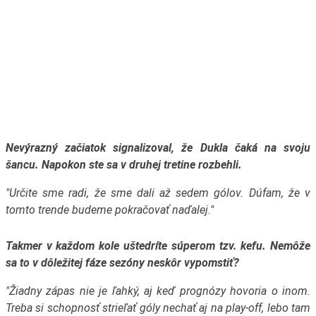
Nevýrazný začiatok signalizoval, že Dukla čaká na svoju
šancu. Napokon ste sa v druhej tretine rozbehli.
"Určite sme radi, že sme dali až sedem gólov. Dúfam, že v
tomto trende budeme pokračovať naďalej."
Takmer v každom kole uštedríte súperom tzv. kefu. Nemôže
sa to v dôležitej fáze sezóny neskôr vypomstiť?
"Žiadny zápas nie je ľahký, aj keď prognózy hovoria o inom.
Treba si schopnosť strieľať góly nechať aj na play-off, lebo tam