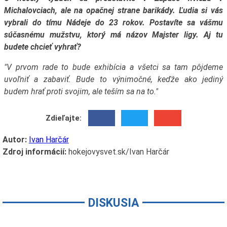
Michalovciach, ale na opačnej strane barikády. Ľudia si vás
vybrali do tímu Nádeje do 23 rokov. Postavíte sa vášmu
súčasnému mužstvu, ktorý má názov Majster ligy. Aj tu
budete chcieť vyhrať?
"V prvom rade to bude exhibícia a všetci sa tam pôjdeme
uvoľniť a zabaviť. Bude to výnimočné, keďže ako jediný
budem hrať proti svojim, ale teším sa na to."
Zdieľajte:
Autor:
Ivan Harčár
Zdroj informácií:
hokejovysvet.sk/Ivan Harčár
DISKUSIA