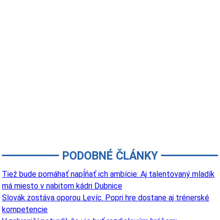
PODOBNÉ ČLÁNKY
Tiež bude pomáhať napĺňať ich ambície: Aj talentovaný mladík
má miesto v nabitom kádri Dubnice
Slovák zostáva oporou Levíc. Popri hre dostane aj trénerské
kompetencie