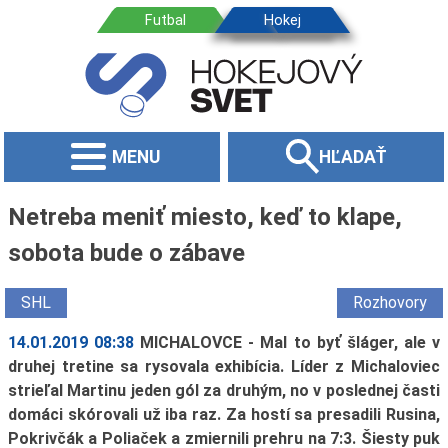
MENU
HĽADAŤ
Netreba meniť miesto, keď to klape,
sobota bude o zábave
SHL
Rozhovory
14.01.2019 08:38
MICHALOVCE - Mal to byť šláger, ale v
druhej tretine sa rysovala exhibícia. Líder z Michaloviec
strieľal Martinu jeden gól za druhým, no v poslednej časti
domáci skórovali už iba raz. Za hostí sa presadili Rusina,
Pokrivčák a Poliaček a zmiernili prehru na 7:3. Šiesty puk