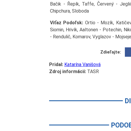
Bačik - Řepík, Taffe, Červený - Jeglič
Chipchura, Sloboda
Viťaz Podoľsk:
Ortio - Mozík, Katiče
Siomin, Hrivík, Aaltonen - Potechin, Ni
- Rendulič, Komarov, Vyglazov - Mojsej
Zdieľajte:
Pridal:
Katarína Vanišová
Zdroj informácií:
TASR
D
PODO