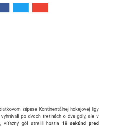
v piatkovom zápase Kontinentálnej hokejovej ligy
vyhrávali po dvoch tretinách o dva góly, ale v
, víťazný gól strelili hostia
19 sekúnd pred