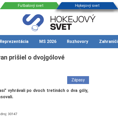
Reprezentácia
MS 2026
Rozhovory
Zahraniči
van prišiel o dvojgólové
Zápasy
sí" vyhrávali po dvoch tretinách o dva góly,
sovali.
droj: 30147