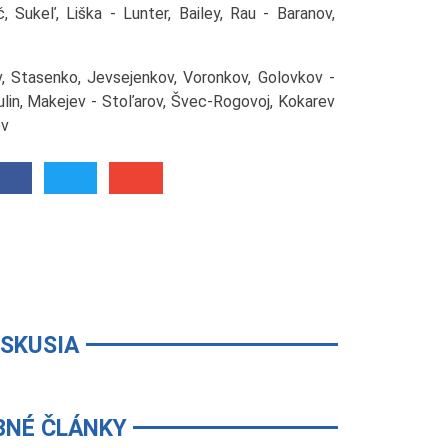
, Sukeľ, Liška - Lunter, Bailey, Rau - Baranov,
v, Stasenko, Jevsejenkov, Voronkov, Golovkov -
kulin, Makejev - Stoľarov, Švec-Rogovoj, Kokarev
ev
ISKUSIA
BNÉ ČLÁNKY