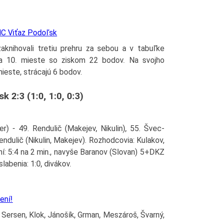
HC Viťaz Podoľsk
aknihovali tretiu prehru za sebou a v tabuľke
na 10. mieste so ziskom 22 bodov. Na svojho
ieste, strácajú 6 bodov.
k 2:3 (1:0, 1:0, 0:3)
er) - 49. Rendulič (Makejev, Nikulin), 55. Švec-
ndulič (Nikulin, Makejev). Rozhodcovia: Kulakov,
: 5:4 na 2 min., navyše Baranov (Slovan) 5+DKZ
slabenia: 1:0, divákov.
ení!
 Sersen, Klok, Jánošík, Grman, Meszároš, Švarný,