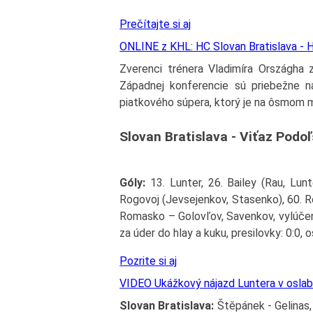
Prečítajte si aj
ONLINE z KHL: HC Slovan Bratislava - 
Zverenci trénera Vladimíra Országha z
Západnej konferencie sú priebežne 
piatkového súpera, ktorý je na ôsmom m
Slovan Bratislava - Viťaz Podoľs
Góly:
13. Lunter, 26. Bailey (Rau, Lunt
Rogovoj (Jevsejenkov, Stasenko), 60. Re
Romasko – Golovľov, Savenkov, vylúčení
za úder do hlay a kuku, presilovky: 0:0, o
Pozrite si aj
VIDEO Ukážkový nájazd Luntera v oslab
Slovan Bratislava:
Štěpánek - Gelinas,