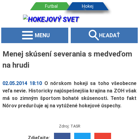
MENU
HĽADAŤ
Menej skúsení severania s medveďom
na hrudi
02.05.2014 18:10
O nórskom hokeji sa toho všeobecne
veľa nevie. Historicky najúspešnejšia krajina na ZOH však
má so zimným športom bohaté skúsenosti. Tento fakt
Nórov predurčuje aj na vytúžené hokejové úspechy.
Zdroj: TASR
Zdieľajte: