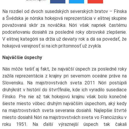
Na rozdiel od dvoch susedských severských bratov – Fínska
a Švédska je nórska hokejová reprezentácia v elitnej skupine
považovaná skôr za nováčika. Nóri však napriek častému
podceňovaniu dosiahli za posledné roky obrovské zlepšenie.
V elitnej kategórii sa držia už deviaty rok a dá sa povedať, že
hokejová verejnosť si na ich prítomnosť už zvykla.
Najväčšie úspechy
Nás môže tešiť aj fakt, že najväčší úspech za posledné roky
zažila reprezentácia z krajiny pri severnom oceáne práve na
Slovensku. Na majstrovstvách sveta 2011 Nóri postúpili
druhýkrát v histórií do štvrťfinále, kde ich vyradilo susediace
Fínsko. Pre nie až tak hokejovú krajinu však bolo konečné
šieste miesto vôbec druhým najväčším úspechom, aký kedy
na majstrovstvách sveta severania dosiahli. Najlepšie štvrté
miesto dosiahli Nóri na majstrovstvách sveta vo Francúzsku v
roku 1951. Na ďalší výraznejší úspech tak čakali