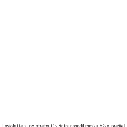
Laviolette si po stretnutí v šatni nasadil masku býka, prešiel