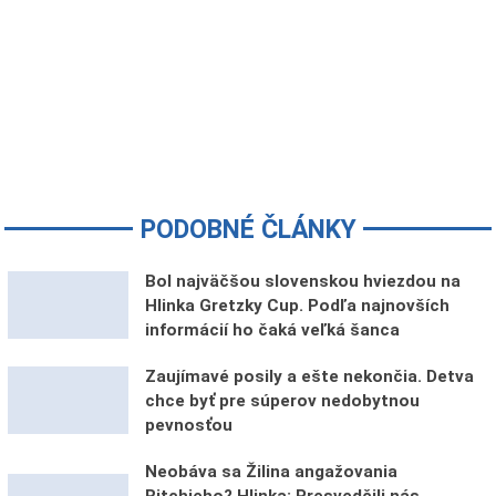
PODOBNÉ ČLÁNKY
Bol najväčšou slovenskou hviezdou na
Hlinka Gretzky Cup. Podľa najnovších
informácií ho čaká veľká šanca
Zaujímavé posily a ešte nekončia. Detva
chce byť pre súperov nedobytnou
pevnosťou
Neobáva sa Žilina angažovania
Ritchieho? Hlinka: Presvedčili nás