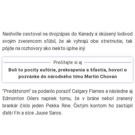
Nashville cestoval na dvojzápas do Kanady a skúsený lodivod
svojim zverencom sľúbil, že ak vyhrajú obe stretnutie, tak
pôjde na rozhovory ako niekto úplne iný.
Prečítajte si aj
Boli to pocity eufórie, prekvapenia a šťastia, hovorí o
pozvánke do národného tímu Martin Chovan
"Predátorom" sa podarilo poraziť Calgary Flames a následne aj
Edmonton Oilers napriek tomu, že v bráne nebol zranený
brankár číslo jeden Pekka Rine. Čistým kontom ho zastúpil
ďalší Fín a síce Juuse Saros.