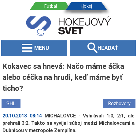
MENU
HĽADAŤ
Kokavec sa hnevá: Načo máme áčka
alebo céčka na hrudi, keď máme byť
ticho?
SHL
Rozhovory
20.10.2018 08:14
MICHALOVCE - Vyhrávali 1:0, 2:1, ale
prehrali 3:2. Takto sa vyvíjal súboj medzi Michalovcami a
Dubnicou v metropole Zemplína.