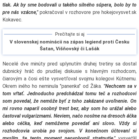
tlak. Ak by sme bodovali u takého silného súpera, bolo by to
pre nás vzácne,"
pokračoval v rozhovore pre hokejovysvet.sk
Kokavec.
Prečítajte si aj
V slovenskej nominácii na zápas legiend proti Česku
Šatan, Višňovský či Lašák
Necelé dve minúty pred uplynutím druhej tretiny sa dostal
dubnický hráč do prudšej diskusie s hlavným rozhodcom,
čiarovým a čosi ešte vysvetľoval svojmu kolegovi Kútnemu.
Okrem iného ho neminula "panenka" od Žáka.
"Nechcem sa v
tom vŕtať. Jednoducho predchádzal tomu teč a rozhodcovi
som povedal, že nemôže byť z toho zakázané uvoľnenie. On
mi rovno naparil osobný trest bez, aby som ho urážal alebo
častoval vulgarizmami. Neviem, načo nosíme na dresoch áčka
alebo céčka, keď nemôžeme povedať ani slovo. Vždy si
rozhodcovia urobia po svojom. V konečnom účtovaní si
myslím, že tento moment neovplyvnil stretnutie,"
vysvetlil