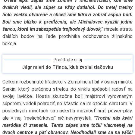
"Oveľa lepší zápas sme zohrali v Michalovciach, kde sme
dvakrát viedli, ale súper sa vždy dotiahol. Do tretej tretiny
bolo všetko otvorené a chceli sme lídrovi zobrať aspoň bod.
Boli sme blízko k predĺženiu, ale Michalovce využili jednu
šancu, ktorá im zabezpečila trojbodový úlovok,"
mrzela strata
ďalších bodov na ľade protivníka odchovanca žilinského
hokeja.
Prečítajte si aj
Jágr mieri do Třinca, klub zvolal tlačovku
Celkom rozbehnuté hľadisko v Zemplíne utíšil v ôsmej minúte
Serkin, ktorý parádnou strelou do vinkla spôsobil radosť na
svojej lavičke. Hostia skutočne boli majstrovi vyrovnaným
súperom, vedeli pohroziť, no šťastie sa im otočilo chrbtom. V
posledných minútach sa naskytla možnosť hrať power-play,
ale v nej "melichárkovci" nič nevymysleli.
"Trochu nás kvári
maródka či zranenia. Tento zápas sme točili viacmenej na
dvoch centrov a päť obrancov. Neodhodlali sme sa na väčší