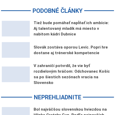
PODOBNÉ ČLÁNKY
Tiež bude pomáhať napĺňať ich ambície:
Aj talentovaný mladík má miesto v
nabitom kádri Dubnice
Slovák zostáva oporou Levíc. Popri hre
dostane aj trénerské kompetencie
V zahraničí potvrdil, že vie byť
rozdielovým hráčom: Odchovanec Košíc
sa po šiestich sezónach vracia na
Slovensko
NEPREHLIADNITE
Bol najväčšou slovenskou hviezdou na
Hlinka Gretzky Cup. Podľa najnovších