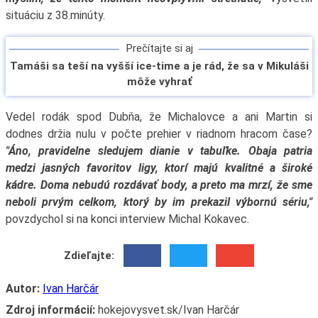
situáciu z 38.minúty.
Prečítajte si aj
Tamáši sa teší na vyšší ice-time a je rád, že sa v Mikuláši
môže vyhrať
Vedel rodák spod Dubňa, že Michalovce a ani Martin si
dodnes držia nulu v počte prehier v riadnom hracom čase?
"Áno, pravidelne sledujem dianie v tabuľke. Obaja patria
medzi jasných favoritov ligy, ktorí majú kvalitné a široké
kádre. Doma nebudú rozdávať body, a preto ma mrzí, že sme
neboli prvým celkom, ktorý by im prekazil výbornú sériu,"
povzdychol si na konci interview Michal Kokavec.
Zdieľajte:
Autor:
Ivan Harčár
Zdroj informácií:
hokejovysvet.sk/Ivan Harčár