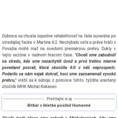
Dubnica sa chcela úspešne rehabilitovať na ľade suveréna po
stredajšej facke v Martine 6:2. Nechýbalo veľa a práve hráči z
Považia mohli mať na svedomí premiérovu prehru Dukly v
tejto sezóne v riadnom hracom čase.
"Chceli sme zabudnúť
na stredu, kde sme nezachytili úvod a prvú tretinu mierne
povedané posrali, ktorá skončila 4:0 v náš neprospech.
Podarilo sa nám nejak dohrať, hoci sme zaznamenali vysokú
prehru,"
vrátil sa k súboju z polovice tohto týždňa urastený
útočník MHK Michal Kokavec.
Prečítajte si aj
Bitkár v klietke posilnil Humenné