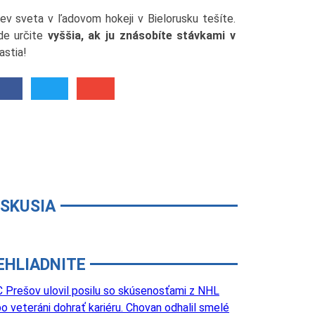
ev sveta v ľadovom hokeji v Bielorusku tešíte.
de určite
vyššia, ak ju znásobíte stávkami v
astia!
ISKUSIA
EHLIADNITE
 Prešov ulovil posilu so skúsenosťami z NHL
o veteráni dohrať kariéru. Chovan odhalil smelé