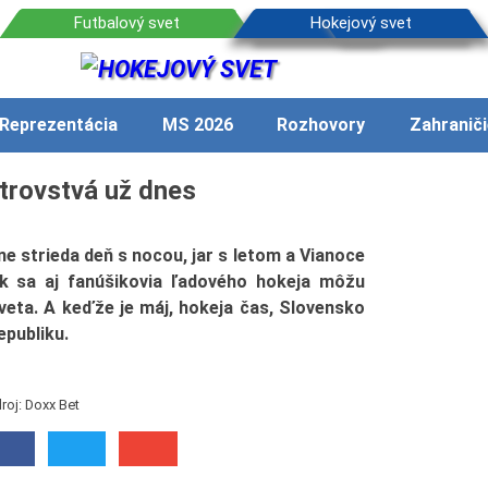
Reprezentácia
MS 2026
Rozhovory
Zahraniči
strovstvá už dnes
ne strieda deň s nocou, jar s letom a Vianoce
ak sa aj fanúšikovia ľadového hokeja môžu
veta. A keďže je máj, hokeja čas, Slovensko
epubliku.
roj: Doxx Bet