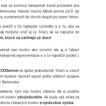
, kde sa svetový šampionát konal posledné dva
 Bieloruska. Hlavné mesto Minsk privíta od 9. do
ta, rozdelených do dvoch skupín po osem tímov.
 snažiť o čo najlepšie výsledky a o to, aby sa
ak môžete stať aj vy. Stačí, ak sa zapojíte do
m, ktoré sa začínajú už dnes!
ahrali viac bodov ako ostatní, ale aj o tablet
hokejovej reprezentácie a o čo najväčší podiel z
 DOXXbetom
sú úplne jednoduché. Stačí si staviť
om budete tipovať aspoň jednu udalosť spojenú
Bielorusku.
hádnete, tým viac bodov získate. Ak si podáte
ných bodov
zdvojnásobíte
. Ak bude váš vklad na
odnota získaných bodov
trojnásobne vyššia.