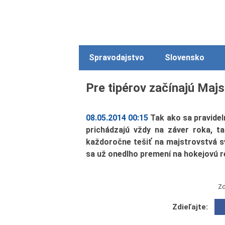
Spravodajstvo
Slovensko
Pre tipérov začínajú Maj
08.05.2014 00:15
Tak ako sa pravidel
prichádzajú vždy na záver roka, t
každoročne tešiť na majstrovstvá s
sa už onedlho premení na hokejovú r
Zd
Zdieľajte: