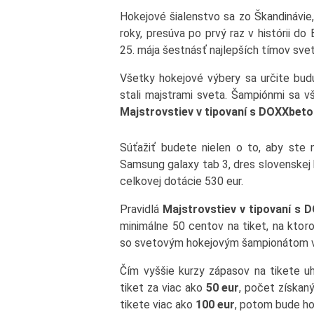
Hokejové šialenstvo sa zo Škandinávie
roky, presúva po prvý raz v histórii do
25. mája šestnásť najlepších tímov sve
Všetky hokejové výbery sa určite budú
stali majstrami sveta. Šampiónmi sa vš
Majstrovstiev v tipovaní s DOXXbeto
Súťažiť budete nielen o to, aby ste n
Samsung galaxy tab 3, dres slovenskej 
celkovej dotácie 530 eur.
Pravidlá
Majstrovstiev v tipovaní s
minimálne 50 centov na tiket, na ktor
so svetovým hokejovým šampionátom v 
Čím vyššie kurzy zápasov na tikete u
tiket za viac ako
50 eur
, počet získa
tikete viac ako
100 eur
, potom bude h