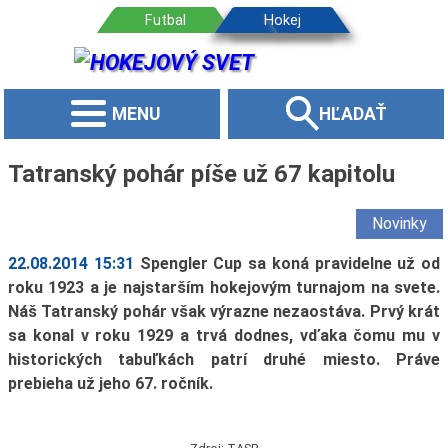
MENU
HĽADAŤ
Tatranský pohár píše už 67 kapitolu
Novinky
22.08.2014 15:31
Spengler Cup sa koná pravidelne už od
roku 1923 a je najstarším hokejovým turnajom na svete.
Náš Tatranský pohár však výrazne nezaostáva. Prvý krát
sa konal v roku 1929 a trvá dodnes, vďaka čomu mu v
historických tabuľkách patrí druhé miesto. Práve
prebieha už jeho 67. ročník.