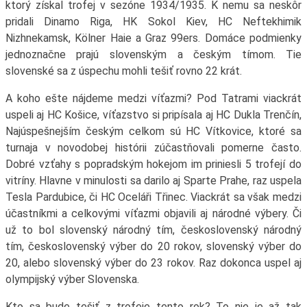
ktorý získal trofej v sezóne 1934/1935. K nemu sa neskôr
pridali Dinamo Riga, HK Sokol Kiev, HC Neftekhimik
Nizhnekamsk, Kölner Haie a Graz 99ers. Domáce podmienky
jednoznačne prajú slovenským a českým tímom. Tie
slovenské sa z úspechu mohli tešiť rovno 22 krát.
A koho ešte nájdeme medzi víťazmi? Pod Tatrami viackrát
uspeli aj HC Košice, víťazstvo si pripísala aj HC Dukla Trenčín,
Najúspešnejším českým celkom sú HC Vítkovice, ktoré sa
turnaja v novodobej histórii zúčastňovali pomerne často.
Dobré vzťahy s popradským hokejom im priniesli 5 trofejí do
vitríny. Hlavne v minulosti sa darilo aj Sparte Prahe, raz uspela
Tesla Pardubice, či HC Oceláři Třinec. Viackrát sa však medzi
účastníkmi a celkovými víťazmi objavili aj národné výbery. Či
už to bol slovenský národný tím, československý národný
tím, československý výber do 20 rokov, slovenský výber do
20, alebo slovenský výber do 23 rokov. Raz dokonca uspel aj
olympijský výber Slovenska.
Kto sa bude tešiť z trofeje tento rok? To nie je až tak