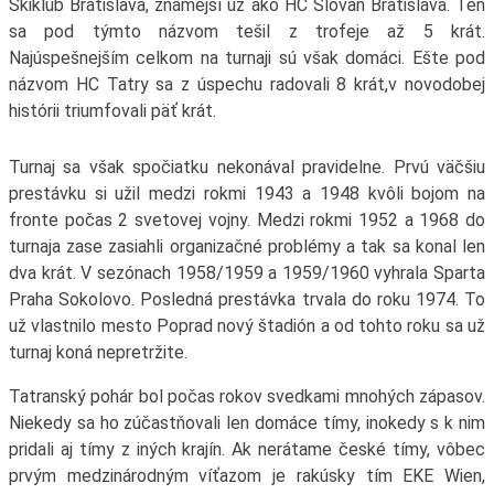
Skiklub Bratislava, známejší už ako HC Slovan Bratislava. Ten
sa pod týmto názvom tešil z trofeje až 5 krát.
Najúspešnejším celkom na turnaji sú však domáci. Ešte pod
názvom HC Tatry sa z úspechu radovali 8 krát,v novodobej
histórii triumfovali päť krát.
Turnaj sa však spočiatku nekonával pravidelne. Prvú väčšiu
prestávku si užil medzi rokmi 1943 a 1948 kvôli bojom na
fronte počas 2 svetovej vojny. Medzi rokmi 1952 a 1968 do
turnaja zase zasiahli organizačné problémy a tak sa konal len
dva krát. V sezónach 1958/1959 a 1959/1960 vyhrala Sparta
Praha Sokolovo. Posledná prestávka trvala do roku 1974. To
už vlastnilo mesto Poprad nový štadión a od tohto roku sa už
turnaj koná nepretržite.
Tatranský pohár bol počas rokov svedkami mnohých zápasov.
Niekedy sa ho zúčastňovali len domáce tímy, inokedy s k nim
pridali aj tímy z iných krajín. Ak nerátame české tímy, vôbec
prvým medzinárodným víťazom je rakúsky tím EKE Wien,