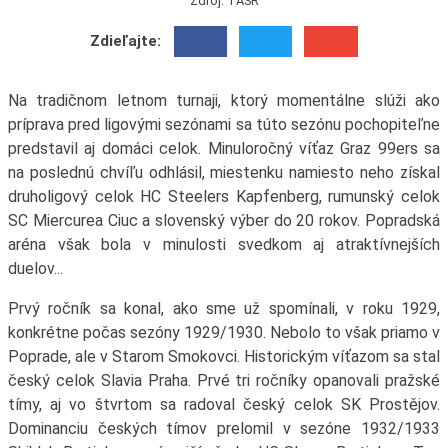
Zdroj: TASR
Zdieľajte:
Na tradičnom letnom turnaji, ktorý momentálne slúži ako
príprava pred ligovými sezónami sa túto sezónu pochopiteľne
predstavil aj domáci celok. Minuloročný víťaz Graz 99ers sa
na poslednú chvíľu odhlásil, miestenku namiesto neho získal
druholigový celok HC Steelers Kapfenberg, rumunský celok
SC Miercurea Ciuc a slovenský výber do 20 rokov. Popradská
aréna však bola v minulosti svedkom aj atraktívnejších
duelov...
Prvý ročník sa konal, ako sme už spomínali, v roku 1929,
konkrétne počas sezóny 1929/1930. Nebolo to však priamo v
Poprade, ale v Starom Smokovci. Historickým víťazom sa stal
český celok Slavia Praha. Prvé tri ročníky opanovali pražské
tímy, aj vo štvrtom sa radoval český celok SK Prostějov.
Dominanciu českých tímov prelomil v sezóne 1932/1933