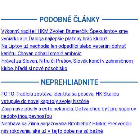
PODOBNÉ ČLÁNKY
Výkonný riaditeľ HKM Zvolen Brumerčík: Špekulantov sme
vyčiarkli a je Ďaloga najlepšie platený hráč klubu?
Na Liptov už nechodia len odpadlíci alebo veteráni dohrať
kariéru. Chovan odhalil smelé ambície
Hrával za Slovan, Nitru či Prešov. Slovák končí v zahraničnom
klube, hľadá si nové pôsobisko
NEPREHLIADNITE
FOTO Tradícia zostáva, identita sa posúva: HK Skalica
vstupuje do novej kapitoly svojej histórie
Zaujímavé posily a ešte nekončia. Detva chce byť pre súperov
nedobytnou pevnosťou
Neobáva sa Žilina angažovania Ritchieho? Hlinka: Presvedčili
nás rokovania, aké už v tejto dobe nie sú bežné