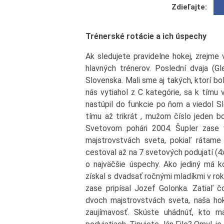
Zdieľajte:
Trénerské rotácie a ich úspechy
Ak sledujete pravidelne hokej, zrejme 
hlavných trénerov. Poslední dvaja (G
Slovenska. Mali sme aj takých, ktorí bol
nás vytiahol z C kategórie, sa k tímu
nastúpil do funkcie po ňom a viedol Sl
tímu až trikrát , mužom číslo jeden b
Svetovom pohári 2004. Šupler zase v
majstrovstvách sveta, pokiaľ rátame
cestoval až na 7 svetových podujatí (4
o najväčšie úspechy. Ako jediný má k
získal s dvadsať ročnými mladíkmi v rok
zase pripísal Jozef Golonka. Zatiaľ č
dvoch majstrovstvách sveta, naša hoke
zaujímavosť. Skúste uhádnúť, kto m