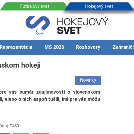
Reprezentácia
MS 2026
Rozhovory
Zahraniči
enskom hokeji
Novinky
i pre vás sumár zaujímavostí o slovenskom
, alebo o nich aspoň tušili, iné pre vás môžu
Zdroj: TASR