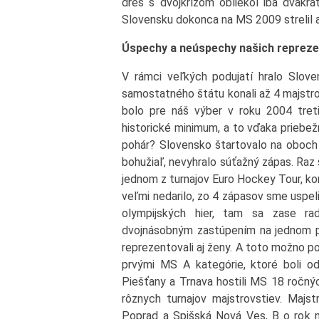
dres s dvojkrížom obliekol iba dvakrá
Slovensku dokonca na MS 2009 strelil aj
Úspechy a neúspechy našich repreze
V rámci veľkých podujatí hralo Slove
samostatného štátu konali až 4 majstro
bolo pre náš výber v roku 2004 tret
historické minimum, a to vďaka priebe
pohár? Slovensko štartovalo na oboch 
bohužiaľ, nevyhralo súťažný zápas. Raz
jednom z turnajov Euro Hockey Tour, ko
veľmi nedarilo, zo 4 zápasov sme uspeli
olympijských hier, tam sa zase ra
dvojnásobným zastúpením na jednom p
reprezentovali aj ženy. A toto možno p
prvými MS A kategórie, ktoré boli 
Piešťany a Trnava hostili MS 18 ročný
rôznych turnajov majstrovstiev. Majs
Poprad a Spišská Nová Ves, B o rok ne