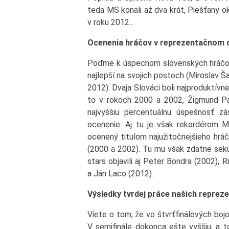
teda MS konali až dva krát, Piešťany ok
v roku 2012...
Ocenenia hráčov v reprezentačnom 
Poďme k úspechom slovenských hráčov. 
najlepší na svojich postoch (Miroslav 
2012). Dvaja Slováci boli najproduktívne
to v rokoch 2000 a 2002, Žigmund Pá
najvyššiu percentuálnu úspešnosť z
ocenenie. Aj tu je však rekordérom M
ocenený titulom najužitočnejšieho hráč
(2000 a 2002). Tu mu však zdatne seku
stars objavili aj Peter Bondra (2002), 
a Ján Laco (2012).
Výsledky tvrdej práce našich reprez
Viete o tom, že vo štvrťfinálových bo
V semifinále dokonca ešte vyššiu, a 