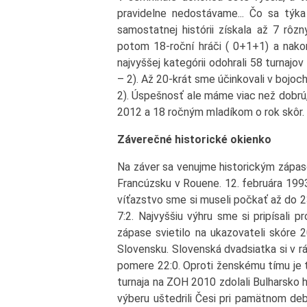
pravidelne nedostávame... Čo sa týka
samostatnej histórii získala až 7 rôzny
potom 18-roční hráči ( 0+1+1) a nako
najvyššej kategórii odohrali 58 turnajo
– 2). Až 20-krát sme účinkovali v bojoch
2). Úspešnosť ale máme viac než dobrú,
2012 a 18 ročným mladíkom o rok skôr. Tí
Záverečné historické okienko
Na záver sa venujme historickým zápas
Francúzsku v Rouene. 12. februára 1993 
víťazstvo sme si museli počkať až do 2
7:2. Najvyššiu výhru sme si pripísali 
zápase svietilo na ukazovateli skóre 2
Slovensku. Slovenská dvadsiatka si v 
pomere 22:0. Oproti ženskému tímu je t
turnaja na ZOH 2010 zdolali Bulharsko 
výberu uštedrili Česi pri pamätnom de