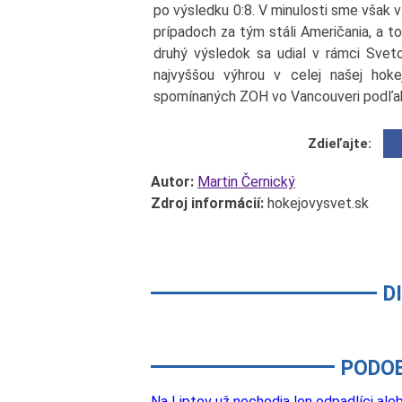
po výsledku 0:8. V minulosti sme však v
prípadoch za tým stáli Američania, a t
druhý výsledok sa udial v rámci Svet
najvyššou výhrou v celej našej hokej
spomínaných ZOH vo Vancouveri podľahl
Zdieľajte:
Autor:
Martin Černický
Zdroj informácií:
hokejovysvet.sk
D
PODO
Na Liptov už nechodia len odpadlíci aleb