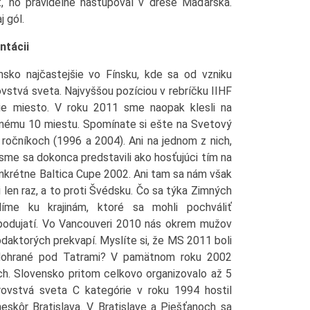
t, no pravidelne nastupoval v drese Maďarska.
 gól.
ntácii
nsko najčastejšie vo Fínsku, kde sa od vzniku
vstvá sveta. Najvyššou pozíciou v rebríčku IIHF
ie miesto. V roku 2011 sme naopak klesli na
žnému 10 miestu. Spomínate si ešte na Svetový
ročníkoch (1996 a 2004). Ani na jednom z nich,
 sme sa dokonca predstavili ako hosťujúci tím na
nkrétne Baltica Cupe 2002. Ani tam sa nám však
 len raz, a to proti Švédsku. Čo sa týka Zimných
díme ku krajinám, ktoré sa mohli pochváliť
odujatí. Vo Vancouveri 2010 nás okrem mužov
odaktorých prekvapí. Myslíte si, že MS 2011 boli
odohrané pod Tatrami? V pamätnom roku 2002
ch. Slovensko pritom celkovo organizovalo až 5
trovstvá sveta C kategórie v roku 1994 hostil
skôr Bratislava. V Bratislave a Piešťanoch sa