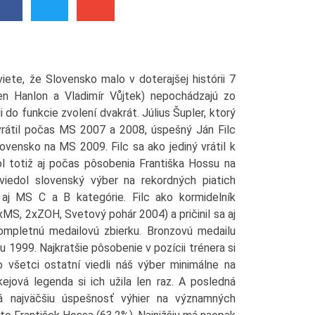
viete, že Slovensko malo v doterajšej histórii 7
len Hanlon a Vladimír Vůjtek) nepochádzajú zo
i do funkcie zvolení dvakrát. Július Šupler, ktorý
 vrátil počas MS 2007 a 2008, úspešný Ján Filc
ovensko na MS 2009. Filc sa ako jediný vrátil k
ol totiž aj počas pôsobenia Františka Hossu na
iedol slovenský výber na rekordných piatich
 aj MS C a B kategórie. Filc ako kormidelník
xMS, 2xZOH, Svetový pohár 2004) a pričinil sa aj
ompletnú medailovú zbierku. Bronzovú medailu
u 1999. Najkratšie pôsobenie v pozícii trénera si
o všetci ostatní viedli náš výber minimálne na
jová legenda si ich užila len raz. A posledná
á najväčšiu úspešnosť výhier na významných