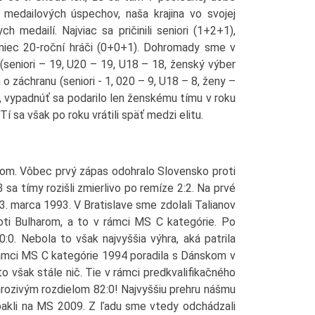
 medailových úspechov, naša krajina vo svojej
ch medailí. Najviac sa pričinili seniori (1+2+1),
niec 20-roční hráči (0+0+1). Dohromady sme v
v (seniori – 19, U20 – 19, U18 – 18, ženský výber
 o záchranu (seniori - 1, 020 – 9, U18 – 8, ženy –
 vypadnúť sa podarilo len ženskému tímu v roku
 sa však po roku vrátili späť medzi elitu.
om. Vôbec prvý zápas odohralo Slovensko proti
sa tímy rozišli zmierlivo po remíze 2:2. Na prvé
3. marca 1993. V Bratislave sme zdolali Talianov
proti Bulharom, a to v rámci MS C kategórie. Po
0:0. Nebola to však najvyššia výhra, aká patrila
rámci MS C kategórie 1994 poradila s Dánskom v
o však stále nič. Tie v rámci predkvalifikačného
hrozivým rozdielom 82:0! Najvyššiu prehru nášmu
bakli na MS 2009. Z ľadu sme vtedy odchádzali