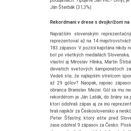
podujatiach. Tipujete Ján Filc? Omyl, j
Ján Šterbák (31,3%).
Rekordmani v drese s dvojkrížom na 
Najväčším slovenským reprezentačn
reprezentoval až na 14 majstrovstvách
183 zápasov. V pozícii kapitána nikdy n
bol pri všetkých medailách Slovenska
vlastní aj Miroslav Hlinka, Martin Štrb
deviatich svetových šampionátoch za
Vedeli ste, že najlepším strelcom spo
až 29 gólov? Naopak, najviac zápasov
obranca Branislav Mezei. Gól sa mu nep
rekordérom je Ján Lašák, do brány sa 
ktorí odohrali zápas aj za inú reprezen
hrali najskôr za Československo a neskô
Peter Šťastný, ktorý ešte pred Slov
zase odohral 9 zápasov za Česko. Posl