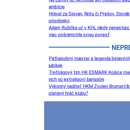
ambície
Hrával za Slovan, Nitru či Prešov. Slová
pôsobisko
Adam Ružička už v KHL nikdy nenastúpi. 
viac pošramotila svoju povesť
NEPR
Päťnásobný majster a legenda belasých
jubiluje
Treťoligový tím HK ESMARK Košice masívn
nich sú extraligoví šampióni
Výkonný riaditeľ HKM Zvolen Brumerčík: 
platený hráč klubu?