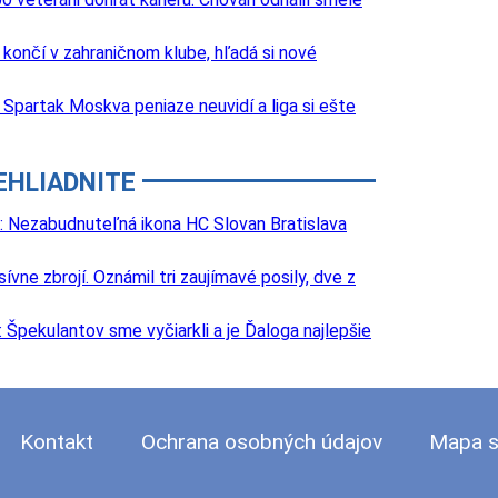
k končí v zahraničnom klube, hľadá si nové
Spartak Moskva peniaze neuvidí a liga si ešte
EHLIADNITE
: Nezabudnuteľná ikona HC Slovan Bratislava
e zbrojí. Oznámil tri zaujímavé posily, dve z
Špekulantov sme vyčiarkli a je Ďaloga najlepšie
Kontakt
Ochrana osobných údajov
Mapa s