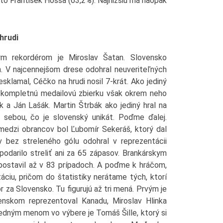
e to František Hossa (63,2%). Najnižšiu má naopak
hrudi
ým rekordérom je Miroslav Šatan. Slovensko
. V najcennejšom drese odohral neuveriteľných
esklamal, Céčko na hrudi nosil 7-krát. Ako jediný
, kompletnú medailovú zbierku však okrem neho
ák a Ján Lašák. Martin Štrbák ako jediný hral na
 sebou, čo je slovenský unikát. Poďme ďalej.
medzi obrancov bol Ľubomír Sekeráš, ktorý dal
 bez streleného gólu odohral v reprezentácii
odarilo streliť ani za 65 zápasov. Brankárskym
postavil až v 83 prípadoch. A poďme k hráčom,
táciu, pričom do štatistiky nerátame tých, ktorí
r za Slovensko. Tu figurujú až tri mená. Prvým je
enskom reprezentoval Kanadu, Miroslav Hlinka
edným menom vo výbere je Tomáš Šille, ktorý si