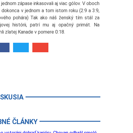
 jednom zápase inkasovali aj viac gólov. V oboch
o dokonca v jednom a tom istom roku (2:9 a 3:9,
ového pohára) Tak ako náš ženský tím stál za
ovej histórii, patrí mu aj opačný primát. Na
i zlatej Kanade v pomere 0:18.
ISKUSIA
BNÉ ČLÁNKY
o veteráni dohrať kariéru. Chovan odhalil smelé