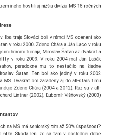
rem ineho hostili aj nižšiu divíziu MS 18 ročných
drese
Iba traja Slováci boli v rámci MS ocenení ako
Šatan v roku 2000, Zdeno Chára a Ján Laco v roku
jšími hráčmi turnaja, Miroslav Šatan až dvakrát a
lffy v roku 2003. V roku 2004 mal Ján Lašák
ásahov, paradoxne mu to nestačilo na žiadne
iroslav Šatan. Ten bol ako jediný v roku 2002
a MS. Dvakrát bol zaradený aj do all-stars tímu
nduje Zdeno Chára (2004 a 2012). Raz sa v all-
Richard Lintner (2002), Ľubomír Višňovský (2003)
entantov
joch na MS má seniorský tím až 50% úspešnosť?
to 60%. Škoda len, že sa tam v poslednej dobe