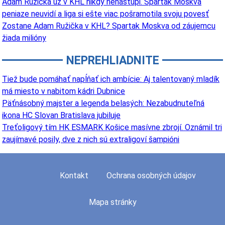
Adam Ružička už v KHL nikdy nenastúpi. Spartak Moskva
peniaze neuvidí a liga si ešte viac pošramotila svoju povesť
Zostane Adam Ružička v KHL? Spartak Moskva od záujemcu
žiada milióny
NEPREHLIADNITE
Tiež bude pomáhať napĺňať ich ambície: Aj talentovaný mladík
má miesto v nabitom kádri Dubnice
Päťnásobný majster a legenda belasých: Nezabudnuteľná
ikona HC Slovan Bratislava jubiluje
Treťoligový tím HK ESMARK Košice masívne zbrojí. Oznámil tri
zaujímavé posily, dve z nich sú extraligoví šampióni
Kontakt
Ochrana osobných údajov
Mapa stránky