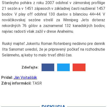
Stanleyho pohára z roku 2007 odohral v zámorskej profilige
21 sezón a v 1451 zápasoch v základnej časti nazbieral 1457
bodov. V play off odohral 130 duelov s bilanciou 44+44. V
nováčikovskej sezóne strelil za Winnipeg Jets doteraz
rekordných 76 gólov a zaznamenal 132 kanadských bodov,
najviac radosti však zažil v drese Anaheimu.
Ruský majiteľ Jokeritu Roman Rotenberg nedávno pre denník
Ilta Sanomat uviedol, že je pripravený počkať na rozhodnutie
Selänneho, aj keby to malo trvať dlhší čas.
Zdieľajte:
Pridal:
Ján Vojtaššák
Zdroj informácií:
TASR