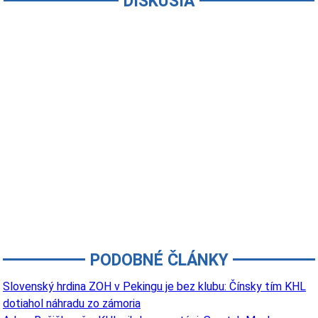
DISKUSIA
PODOBNÉ ČLÁNKY
Slovenský hrdina ZOH v Pekingu je bez klubu: Čínsky tím KHL
dotiahol náhradu zo zámoria