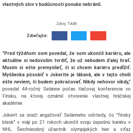
vlastných slov v budúcnosti ponuke nebránil.
Zdroj: TASR
Zdieľajte:
"Pred týždňom som povedal, že som ukončil kariéru, ale
aktuálne si nedovolím tvrdiť, že už nebudem ďalej hrať.
Musím si ešte premyslieť, či si chcem kariéru predĺžiť.
Myšlienka pôsobiť v Jokerite je lákavá, ale v tejto chvíli
ešte neviem, či budem pokračovať. Nikdy nehovor nikdy,"
povedal 44-ročný Selänne počas tlačovej konferencie vo
Fínsku, na ktorej oznámil otvorenie vlastnej hráčskej
akadémie.
Jokerit sa snaží angažovať Selänneho odvtedy, čo "fínsky
blesk" v máji po 21 rokoch ukončil svoju úspešnú kariéru v
NHL. Šesťnásobný účastník olympijských hier a víťaz