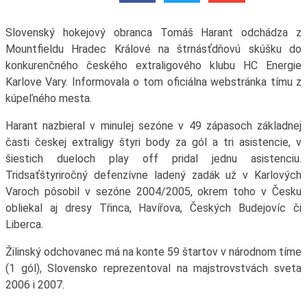
Slovenský hokejový obranca Tomáš Harant odchádza z
Mountfieldu Hradec Králové na štrnásťdňovú skúšku do
konkurenčného českého extraligového klubu HC Energie
Karlove Vary. Informovala o tom oficiálna webstránka tímu z
kúpeľného mesta.
Harant nazbieral v minulej sezóne v 49 zápasoch základnej
časti českej extraligy štyri body za gól a tri asistencie, v
šiestich dueloch play off pridal jednu asistenciu.
Tridsaťštyriročný defenzívne ladený zadák už v Karlových
Varoch pôsobil v sezóne 2004/2005, okrem toho v Česku
obliekal aj dresy Třinca, Havířova, Českých Budejovíc či
Liberca.
Žilinský odchovanec má na konte 59 štartov v národnom tíme
(1 gól), Slovensko reprezentoval na majstrovstvách sveta
2006 i 2007.