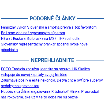
PODOBNÉ ČLÁNKY
Famózny výkon Slovenska a smolná prehra s topfavoritom:
Boli sme viac než vyrovnaným súperom
Návrat Ruska a Bieloruska na MS? IIHF rozhodla
Slovenský reprezentačný brankár spoznal svoje nové
pôsobisko
NEPREHLIADNITE
FOTO Tradícia zostáva, identita sa posúva: HK Skalica
vstupuje do novej kapitoly svojej histórie
Zaujímavé posily a ešte nekončia. Detva chce byť pre súperov
nedobytnou pevnosťou
Neobáva sa Žilina angažovania Ritchieho? Hlinka: Presvedčili
nás rokovania, aké už v tejto dobe nie sú bežné