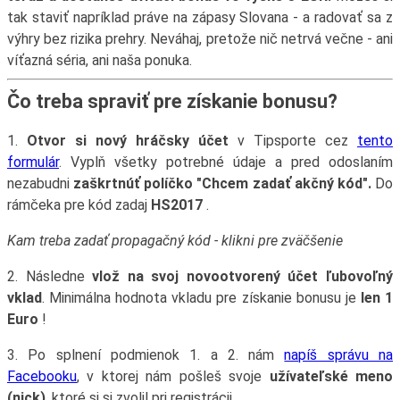
tak staviť napríklad práve na zápasy Slovana - a radovať sa z
výhry bez rizika prehry. Neváhaj, pretože nič netrvá večne - ani
víťazná séria, ani naša ponuka.
Čo treba spraviť pre získanie bonusu?
1.
Otvor si nový hráčsky účet
v Tipsporte cez
tento
formulár
. Vyplň všetky potrebné údaje a pred odoslaním
nezabudni
zaškrtnúť políčko "Chcem zadať akčný kód".
Do
rámčeka pre kód zadaj
HS2017
.
Kam treba zadať propagačný kód - klikni pre zväčšenie
2. Následne
vlož na svoj novootvorený účet ľubovoľný
vklad
. Minimálna hodnota vkladu pre získanie bonusu je
len 1
Euro
!
3. Po splnení podmienok 1. a 2. nám
napíš správu na
Facebooku
, v ktorej nám pošleš svoje
užívateľské meno
(nick)
, ktoré si si zvolil pri registrácii.