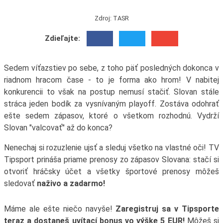
Zdroj: TASR
Zdieľajte:
Sedem víťazstiev po sebe, z toho päť posledných dokonca v
riadnom hracom čase - to je forma ako hrom! V nabitej
konkurencii to však na postup nemusí stačiť. Slovan stále
stráca jeden bodík za vysnívaným playoff. Zostáva odohrať
ešte sedem zápasov, ktoré o všetkom rozhodnú. Vydrží
Slovan "valcovať" až do konca?
Nenechaj si rozuzlenie ujsť a sleduj všetko na vlastné oči! TV
Tipsport prináša priame prenosy zo zápasov Slovana: stačí si
otvoriť hráčsky účet a všetky športové prenosy môžeš
sledovať
naživo a zadarmo!
Máme ale ešte niečo navyše!
Zaregistruj sa v Tipsporte
teraz a dostaneš uvítací bonus vo výške 5 EUR!
Môžeš si