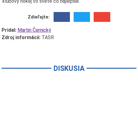
klubový hokej vo svete čo najlepšie.
Zdieľajte:
Pridal:
Martin Černický
Zdroj informácií:
TASR
DISKUSIA