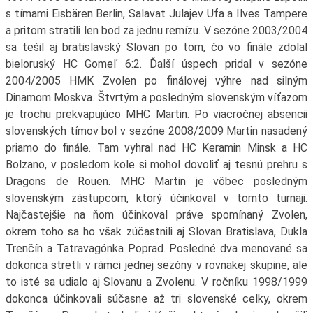
s tímami Eisbären Berlin, Salavat Julajev Ufa a Ilves Tampere
a pritom stratili len bod za jednu remízu. V sezóne 2003/2004
sa tešil aj bratislavský Slovan po tom, čo vo finále zdolal
bieloruský HC Gomeľ 6:2. Ďalší úspech pridal v sezóne
2004/2005 HMK Zvolen po finálovej výhre nad silným
Dinamom Moskva. Štvrtým a posledným slovenským víťazom
je trochu prekvapujúco MHC Martin. Po viacročnej absencii
slovenských tímov bol v sezóne 2008/2009 Martin nasadený
priamo do finále. Tam vyhral nad HC Keramin Minsk a HC
Bolzano, v posledom kole si mohol dovoliť aj tesnú prehru s
Dragons de Rouen. MHC Martin je vôbec posledným
slovenským zástupcom, ktorý účinkoval v tomto turnaji.
Najčastejšie na ňom účinkoval práve spomínaný Zvolen,
okrem toho sa ho však zúčastnili aj Slovan Bratislava, Dukla
Trenčín a Tatravagónka Poprad. Posledné dva menované sa
dokonca stretli v rámci jednej sezóny v rovnakej skupine, ale
to isté sa udialo aj Slovanu a Zvolenu. V ročníku 1998/1999
dokonca účinkovali súčasne až tri slovenské celky, okrem