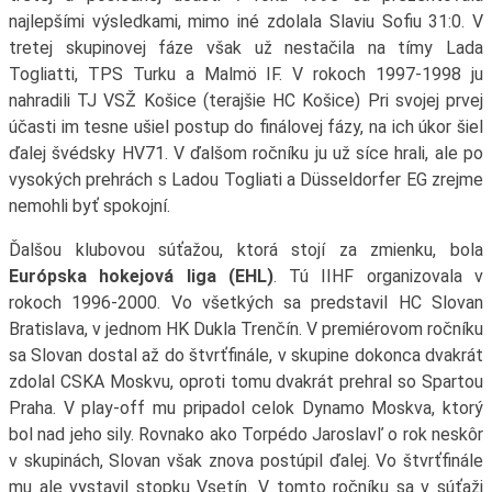
najlepšími výsledkami, mimo iné zdolala Slaviu Sofiu 31:0. V
tretej skupinovej fáze však už nestačila na tímy Lada
Togliatti, TPS Turku a Malmö IF. V rokoch 1997-1998 ju
nahradili TJ VSŽ Košice (terajšie HC Košice) Pri svojej prvej
účasti im tesne ušiel postup do finálovej fázy, na ich úkor šiel
ďalej švédsky HV71. V ďalšom ročníku ju už síce hrali, ale po
vysokých prehrách s Ladou Togliati a Düsseldorfer EG zrejme
nemohli byť spokojní.
Ďalšou klubovou súťažou, ktorá stojí za zmienku, bola
Európska hokejová liga (EHL)
. Tú IIHF organizovala v
rokoch 1996-2000. Vo všetkých sa predstavil HC Slovan
Bratislava, v jednom HK Dukla Trenčín. V premiérovom ročníku
sa Slovan dostal až do štvrťfinále, v skupine dokonca dvakrát
zdolal CSKA Moskvu, oproti tomu dvakrát prehral so Spartou
Praha. V play-off mu pripadol celok Dynamo Moskva, ktorý
bol nad jeho sily. Rovnako ako Torpédo Jaroslavľ o rok neskôr
v skupinách, Slovan však znova postúpil ďalej. Vo štvrťfinále
mu ale vystavil stopku Vsetín. V tomto ročníku sa v súťaži