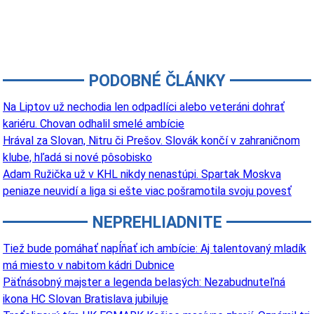
PODOBNÉ ČLÁNKY
Na Liptov už nechodia len odpadlíci alebo veteráni dohrať
kariéru. Chovan odhalil smelé ambície
Hrával za Slovan, Nitru či Prešov. Slovák končí v zahraničnom
klube, hľadá si nové pôsobisko
Adam Ružička už v KHL nikdy nenastúpi. Spartak Moskva
peniaze neuvidí a liga si ešte viac pošramotila svoju povesť
NEPREHLIADNITE
Tiež bude pomáhať napĺňať ich ambície: Aj talentovaný mladík
má miesto v nabitom kádri Dubnice
Päťnásobný majster a legenda belasých: Nezabudnuteľná
ikona HC Slovan Bratislava jubiluje