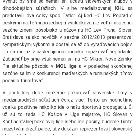
Vyhnúť by sme sa nemali ani účasti slovenských klubov v
dlhodobejších súťažiach. V silne medializovanej
KHL
sa
predstavili dva celky spod Tatier. Aj keď HC Lev Poprad s
českými majiteľmi po jednej a výsledkovo nie veľmi úspešnej
sezóne zmenil pôsobisko a názov na HC Lev Praha. Slovan
Bratislava sa ako nováčik v sezóne 2012/2013 prezentoval
sympatickými výkonmi a dostal sa až do vyraďovacích bojov.
To sa mu už v nasledujúcom ročníku zopakovať nepodarilo.
Zabudnúť by sme však nemali ani na HC Mikron Nové Zámky.
Tie aktuálne pôsobia v
MOL lige
a v poslednej skončenej
sezóne sa im v konkurencii maďarských a rumunských tímov
podarilo triumfovať.
V poslednej dobe môžeme pozorovať slovenské tímy v
medzinárodných súťažiach čoraz viac. Tento jav hodnotíme
vcelku pozitívne nakoľko ide o našu športovú propagáciu. Či
už sú to teda HC Košice v Lige majstrov, HC Slovan v
Kontinentálnej hokejovej lige alebo iné počiny, budeme tímto
mužstvám držať palce, aby dokázali reprezentovať slovenský