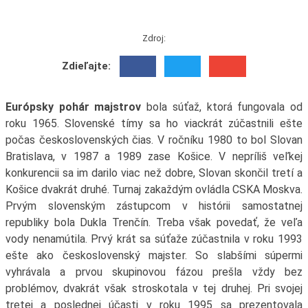
Zdroj:
Zdieľajte:
Európsky pohár majstrov
bola súťaž, ktorá fungovala od
roku 1965. Slovenské tímy sa ho viackrát zúčastnili ešte
počas československých čias. V ročníku 1980 to bol Slovan
Bratislava, v 1987 a 1989 zase Košice. V nepríliš veľkej
konkurencii sa im darilo viac než dobre, Slovan skončil tretí a
Košice dvakrát druhé. Turnaj zakaždým ovládla CSKA Moskva.
Prvým slovenským zástupcom v histórii samostatnej
republiky bola Dukla Trenčín. Treba však povedať, že veľa
vody nenamútila. Prvý krát sa súťaže zúčastnila v roku 1993
ešte ako československý majster. So slabšími súpermi
vyhrávala a prvou skupinovou fázou prešla vždy bez
problémov, dvakrát však stroskotala v tej druhej. Pri svojej
tretej a poslednej účasti v roku 1995 sa prezentovala