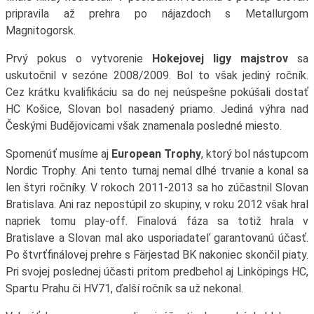
pripravila až prehra po nájazdoch s Metallurgom
Magnitogorsk.
Prvý pokus o vytvorenie
Hokejovej ligy majstrov
sa
uskutočnil v sezóne 2008/2009. Bol to však jediný ročník.
Cez krátku kvalifikáciu sa do nej neúspešne pokúšali dostať
HC Košice, Slovan bol nasadený priamo. Jediná výhra nad
Českými Budějovicami však znamenala posledné miesto.
Spomenúť musíme aj
European Trophy
, ktorý bol nástupcom
Nordic Trophy. Ani tento turnaj nemal dlhé trvanie a konal sa
len štyri ročníky. V rokoch 2011-2013 sa ho zúčastnil Slovan
Bratislava. Ani raz nepostúpil zo skupiny, v roku 2012 však hral
napriek tomu play-off. Finalová fáza sa totiž hrala v
Bratislave a Slovan mal ako usporiadateľ garantovanú účasť.
Po štvrťfinálovej prehre s Färjestad BK nakoniec skončil piaty.
Pri svojej poslednej účasti pritom predbehol aj Linköpings HC,
Spartu Prahu či HV71, ďalší ročník sa už nekonal.