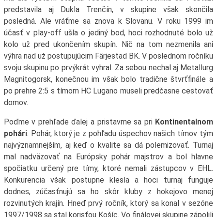
predstavila aj Dukla Trenčín, v skupine však skončila
posledná. Ale vráťme sa znova k Slovanu. V roku 1999 im
účasť v play-off ušla o jediný bod, hoci rozhodnuté bolo už
kolo už pred ukončením skupín. Nič na tom nezmenila ani
výhra nad už postupujúcim Färjestad BK. V poslednom ročníku
svoju skupinu po prvýkrát vyhral. Za sebou nechal aj Metallurg
Magnitogorsk, konečnou im však bolo tradične štvrťfinále a
po prehre 2:5 s tímom HC Lugano museli predčasne cestovať
domov.
Poďme v prehľade ďalej a pristavme sa pri
Kontinentalnom
pohári
. Pohár, ktorý je z pohľadu úspechov našich tímov tým
najvýznamnejším, aj keď o kvalite sa dá polemizovať. Turnaj
mal nadväzovať na Európsky pohár majstrov a bol hlavne
spočiatku určený pre tímy, ktoré nemali zástupcov v EHL.
Konkurencia však postupne klesla a hoci turnaj funguje
dodnes, zúčasťnujú sa ho skôr kluby z hokejovo menej
rozvinutých krajín. Hneď prvý ročník, ktorý sa konal v sezóne
1997/1998 sa stal korisťou Košíc. Vo finálovej skupine zápolili