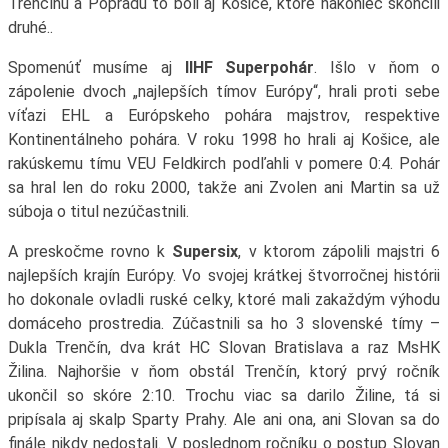
Trenčínu a Popradu to boli aj Košice, ktoré nakoniec skončili
druhé..
Spomenúť musíme aj
IIHF Superpohár
. Išlo v ňom o
zápolenie dvoch „najlepších tímov Európy“, hrali proti sebe
víťazi EHL a Európskeho pohára majstrov, respektive
Kontinentálneho pohára. V roku 1998 ho hrali aj Košice, ale
rakúskemu tímu VEU Feldkirch podľahli v pomere 0:4. Pohár
sa hral len do roku 2000, takže ani Zvolen ani Martin sa už
súboja o titul nezúčastnili.
A preskočme rovno k
Supersix
, v ktorom zápolili majstri 6
najlepších krajín Európy. Vo svojej krátkej štvorročnej histórii
ho dokonale ovladli ruské celky, ktoré mali zakaždým výhodu
domáceho prostredia. Zúčastnili sa ho 3 slovenské tímy –
Dukla Trenčín, dva krát HC Slovan Bratislava a raz MsHK
Žilina. Najhoršie v ňom obstál Trenčín, ktorý prvý ročník
ukončil so skóre 2:10. Trochu viac sa darilo Žiline, tá si
pripísala aj skalp Sparty Prahy. Ale ani ona, ani Slovan sa do
finále nikdy nedostali. V poslednom ročníku o postup Slovan