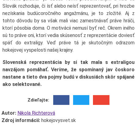
Slovák rozhoduje, či ísť alebo neísť reprezentovať, pri hrozbe
nezískania budúcoročného angažmánu, je to zložité. Aj z
tohto dôvodu by sa však mali viac zamestnávať práve hráči,
ktorí pôsobia doma. O motivácii nemusí byť reč. Okrem iného
sú to práve oni, ktorí vedia skúsenosť z reprezentácie doviesť
späť do extraligy. Veď práve tá je skutočným odrazom
hokejovej vyspelosti našej krajiny.
Slovenská reprezentácia by si tak mala s extraligou
navzájom pomáhať. Veríme, že spomínaný jav čoskoro
nastane a tieto dva pojmy budú v diskusiách skôr spájané
ako selektované.
Zdieľajte:
Autor:
Nikola Richterová
Zdroj informácií:
hokejovysvet.sk