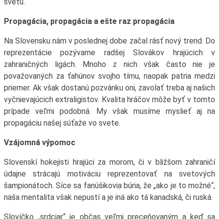
svetu.
Propagácia, propagácia a ešte raz propagácia
Na Slovensku nám v poslednej dobe začal rásť nový trend. Do
reprezentácie pozývame radšej Slovákov hrajúcich v
zahraničných ligách. Mnoho z nich však často nie je
považovaných za ťahúnov svojho tímu, naopak patria medzi
priemer. Ak však dostanú pozvánku oni, zavolať treba aj našich
vyčnievajúcich extraligistov. Kvalita hráčov môže byť v tomto
prípade veľmi podobná. My však musíme myslieť aj na
propagáciu našej súťaže vo svete.
Vzájomná výpomoc
Slovenskí hokejisti hrajúci za morom, či v bližšom zahraničí
údajne strácajú motiváciu reprezentovať na svetových
šampionátoch. Síce sa fanúšikovia búria, že „ako je to možné“,
naša mentalita však nepustí a je iná ako tá kanadská, či ruská.
Slovíčko „srdciar“ je občas veľmi preceňovaným a keď sa