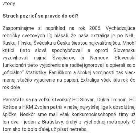
vtedy.
Strach pozrieť sa pravde do očí?
Zaspomínajme si napríklad na rok 2006. Vychádzajúce
rebríčky svetových líg hlásali, že naša extraliga je po NHL,
Rusku, Fínsku, Švédsku a Česku šiestou najkvalitnejšou. Mnohí
kritici tieto slová spochybňovali a oproti Slovensku
vyzdvihovali najmä Švajčiarov, či Nemcov. Slovenskí
funkcionári tieto vyjadrenia ale radšej ignorovali a opierali sa o
„oficiálne“ štatistiky. Fanúšikom a širokej verejnosti tak viac-
menej stačilo vyjadrenie na papieri. Extraliga však išla rok čo
rok dole.
Pamätáte sa na veľkú štvorku? HC Slovan, Dukla Trenčín, HC
Košice a HKM Zvolen patrili v našej najvyššej lige k absolútnej
špičke. Neskôr sme mali však konkurencieschopné tímy už
len dva - jeden z Bratislavy, druhý z východnej metropoly. O
tom ako to bolo ďalej, už písať netreba...