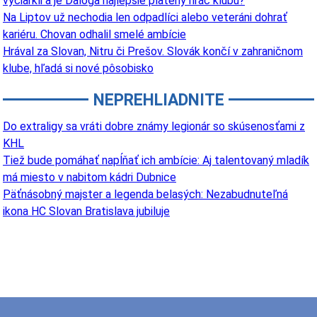
vyčiarkli a je Ďaloga najlepšie platený hráč klubu?
Na Liptov už nechodia len odpadlíci alebo veteráni dohrať
kariéru. Chovan odhalil smelé ambície
Hrával za Slovan, Nitru či Prešov. Slovák končí v zahraničnom
klube, hľadá si nové pôsobisko
NEPREHLIADNITE
Do extraligy sa vráti dobre známy legionár so skúsenosťami z
KHL
Tiež bude pomáhať napĺňať ich ambície: Aj talentovaný mladík
má miesto v nabitom kádri Dubnice
Päťnásobný majster a legenda belasých: Nezabudnuteľná
ikona HC Slovan Bratislava jubiluje