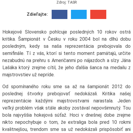
Zdroj: TASR
Zdieľajte:
Hokejové Slovensko pohlcuje posledných 10 rokov ostrá
kritika. Šampionát v Česku v roku 2004 bol na dlhú dobu
posledným, kedy sa naša reprezentácia prebojovala do
semifinále. Tí z vás, ktorí si tento moment pamätajú, určite
nezabudnú na prehru s Američanmi po nájazdoch a slzy Jána
Lašáka ktorý zrejme cítil, že jeho ďalšia šanca na medailu z
majstrovstiev už nepríde.
Od spomínaného roku sme sa až na šampionát 2012 do
poslednej štvorky prebojovať nedokázali. Kritika našej
reprezentácie každými majstrovstvami narastala. Jeden
veľký problém však stále akoby zostával nepovšimnutý. Tou
bola najvyššia hokejová súťaž. Hoci v dnešnej dobe zrejme
nikto nepochybuje o tom, že extraliga bola pred 10 rokmi
kvalitnejšou, trendom sme sa už nedokázali prispôsobiť ani