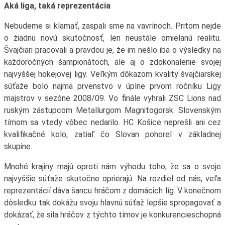
Aká liga, taká reprezentácia
Nebudeme si klamať, zaspali sme na vavrínoch. Pritom nejde
o žiadnu novú skutočnosť, len neustále omielanú realitu.
Švajčiari pracovali a pravdou je, že im nešlo iba o výsledky na
každoročných šampionátoch, ale aj o zdokonalenie svojej
najvyššej hokejovej ligy. Veľkým dôkazom kvality švajčiarskej
súťaže bolo najmä prvenstvo v úplne prvom ročníku Ligy
majstrov v sezóne 2008/09. Vo finále vyhrali ZSC Lions nad
ruským zástupcom Metallurgom Magnitogorsk. Slovenským
tímom sa vtedy vôbec nedarilo. HC Košice neprešli ani cez
kvalifikačné kolo, zatiaľ čo Slovan pohorel v základnej
skupine.
Mnohé krajiny majú oproti nám výhodu toho, že sa o svoje
najvyššie súťaže skutočne oprierajú. Na rozdiel od nás, veľa
reprezentácií dáva šancu hráčom z domácich líg. V konečnom
dôsledku tak dokážu svoju hlavnú súťaž lepšie spropagovať a
dokázať, že sila hráčov z týchto tímov je konkurencieschopná