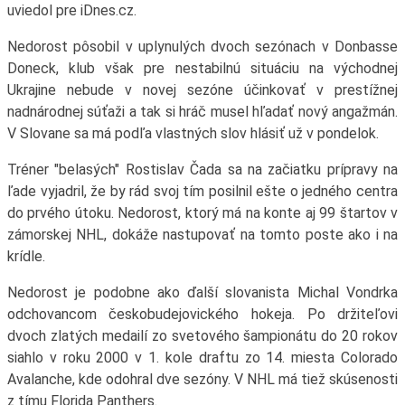
uviedol pre iDnes.cz.
Nedorost pôsobil v uplynulých dvoch sezónach v Donbasse
Doneck, klub však pre nestabilnú situáciu na východnej
Ukrajine nebude v novej sezóne účinkovať v prestížnej
nadnárodnej súťaži a tak si hráč musel hľadať nový angažmán.
V Slovane sa má podľa vlastných slov hlásiť už v pondelok.
Tréner "belasých" Rostislav Čada sa na začiatku prípravy na
ľade vyjadril, že by rád svoj tím posilnil ešte o jedného centra
do prvého útoku. Nedorost, ktorý má na konte aj 99 štartov v
zámorskej NHL, dokáže nastupovať na tomto poste ako i na
krídle.
Nedorost je podobne ako ďalší slovanista Michal Vondrka
odchovancom českobudejovického hokeja. Po držiteľovi
dvoch zlatých medailí zo svetového šampionátu do 20 rokov
siahlo v roku 2000 v 1. kole draftu zo 14. miesta Colorado
Avalanche, kde odohral dve sezóny. V NHL má tiež skúsenosti
z tímu Florida Panthers.