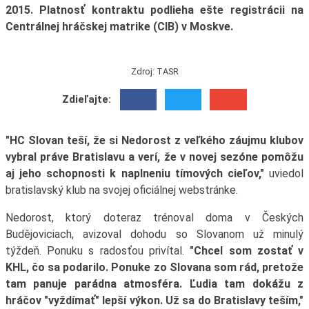
2015. Platnosť kontraktu podlieha ešte registrácii na
Centrálnej hráčskej matrike (CIB) v Moskve.
Zdroj: TASR
Zdieľajte:
"HC Slovan teší, že si Nedorost z veľkého záujmu klubov
vybral práve Bratislavu a verí, že v novej sezóne pomôžu
aj jeho schopnosti k naplneniu tímových cieľov,"
uviedol
bratislavský klub na svojej oficiálnej webstránke.
Nedorost, ktorý doteraz trénoval doma v Českých
Budějoviciach, avizoval dohodu so Slovanom už minulý
týždeň. Ponuku s radosťou privítal.
"Chcel som zostať v
KHL, čo sa podarilo. Ponuke zo Slovana som rád, pretože
tam panuje parádna atmosféra. Ľudia tam dokážu z
hráčov "vyždímať" lepší výkon. Už sa do Bratislavy teším,"