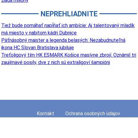
žiada milióny
NEPREHLIADNITE
Tiež bude pomáhať napĺňať ich ambície: Aj talentovaný mladík
má miesto v nabitom kádri Dubnice
Päťnásobný majster a legenda belasých: Nezabudnuteľná
ikona HC Slovan Bratislava jubiluje
Treťoligový tím HK ESMARK Košice masívne zbrojí. Oznámil tri
zaujímavé posily, dve z nich sú extraligoví šampióni
Kontakt
Ochrana osobných údajov
Mapa stránky