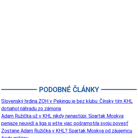
PODOBNÉ ČLÁNKY
Slovenský hrdina ZOH v Pekingu je bez klubu: Čínsky tím KHL
dotiahol náhradu zo zámoria
Adam Ružička už v KHL nikdy nenastúpi. Spartak Moskva
peniaze neuvidí a liga si ešte viac pošramotila svoju povesť
Zostane Adam Ružička v KHL? Spartak Moskva od záujemcu