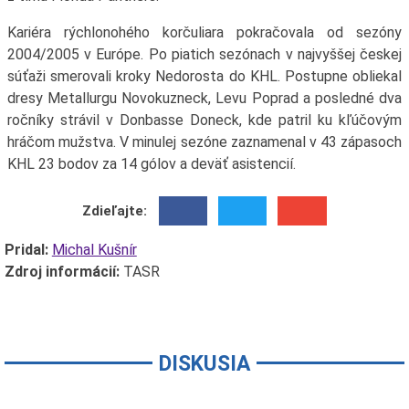
Kariéra rýchlonohého korčuliara pokračovala od sezóny
2004/2005 v Európe. Po piatich sezónach v najvyššej českej
súťaži smerovali kroky Nedorosta do KHL. Postupne obliekal
dresy Metallurgu Novokuzneck, Levu Poprad a posledné dva
ročníky strávil v Donbasse Doneck, kde patril ku kľúčovým
hráčom mužstva. V minulej sezóne zaznamenal v 43 zápasoch
KHL 23 bodov za 14 gólov a deväť asistencií.
Zdieľajte:
Pridal:
Michal Kušnír
Zdroj informácií:
TASR
DISKUSIA