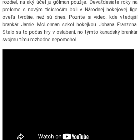
rozdiel, na aký účel ju gólman použije. Deväťdesiate roky na
prelome s novým tisícročím boli v Národnej hokejovej lige
oveľa tvrdšie, než sú dnes. Pozrite si video, kde vtedajší
brankár Jamie McLennan sekol hokejkou Johana Franzena.
Stalo sa to počas hry v oslabení, no týmto kanadský brankár
svojmu tímu rozhodne nepomohol.