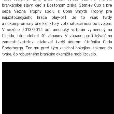
brankárskej slávy, keď s Bostonom získal Stanley Cup a pre
seba Vezina Trophy spolu s Conn Smyth Trophy pre
najužitočnejšieho hráča play-off. Je to však tvrdý
a nekompromisný brankár, ktorý veľa situácií rieši po svojom.
V sezóne 2013/2014 bol americký veterán vymenený na
Floridu, kde odohral 40 zápasov. V zápase proti bývalému
zamestnávateľovi atakoval tvrdý úderom útočníka Carla
Soderberga. Ten mu pred tým zasiahol hokejkou takmer do
tváre, čo robustného brankára okamžite mobilizovalo.