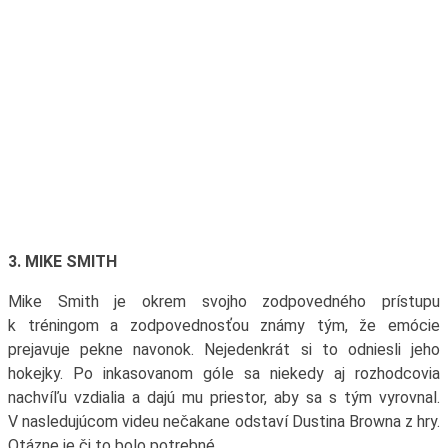
3. MIKE SMITH
Mike Smith je okrem svojho zodpovedného prístupu
k tréningom a zodpovednosťou známy tým, že emócie
prejavuje pekne navonok. Nejedenkrát si to odniesli jeho
hokejky. Po inkasovanom góle sa niekedy aj rozhodcovia
nachvíľu vzdialia a dajú mu priestor, aby sa s tým vyrovnal.
V nasledujúcom videu nečakane odstaví Dustina Browna z hry.
Otázne je či to bolo potrebné.