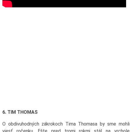
6. TIM THOMAS
O obdivuhodných zákrokoch Tima Thomasa by sme mohli
viesť ročenku. Ešte pred tromi rokmi stál na vrchole