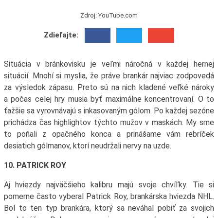
Zdroj: YouTube.com
Zdieľajte:
Situácia v bránkovisku je veľmi náročná v každej hernej
situácií. Mnohí si myslia, že práve brankár najviac zodpovedá
za výsledok zápasu. Preto sú na nich kladené veľké nároky
a počas celej hry musia byť maximálne koncentrovaní. O to
ťažšie sa vyrovnávajú s inkasovaným gólom. Po každej sezóne
prichádza čas highlightov týchto mužov v maskách. My sme
to poňali z opačného konca a prinášame vám rebríček
desiatich gólmanov, ktorí neudržali nervy na uzde.
10. PATRICK ROY
Aj hviezdy najväčšieho kalibru majú svoje chvíľky. Tie si
pomerne často vyberal Patrick Roy, brankárska hviezda NHL.
Bol to ten typ brankára, ktorý sa neváhal pobiť za svojich