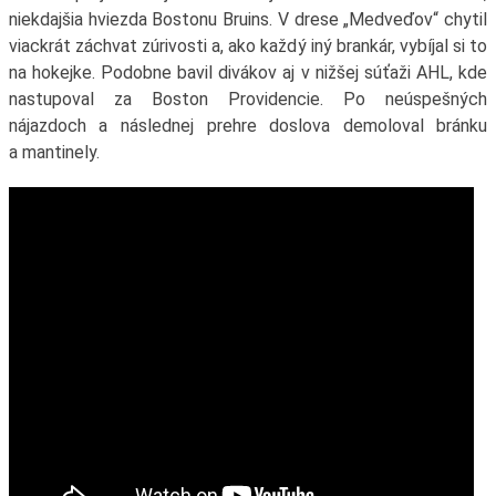
niekdajšia hviezda Bostonu Bruins. V drese „Medveďov“ chytil
viackrát záchvat zúrivosti a, ako každý iný brankár, vybíjal si to
na hokejke. Podobne bavil divákov aj v nižšej súťaži AHL, kde
nastupoval za Boston Providencie. Po neúspešných
nájazdoch a následnej prehre doslova demoloval bránku
a mantinely.