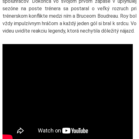
spoluhráčov. Dokonca vo svojom prvom zápase v uplynulej
sezóne na poste trénera sa postaral o veľký rozruch pri
trénerskom konflikte medzi ním a Bruceom Boudreau. Roy bol
vždy impulzívnym hráčom a každý jeden gól si bral k srdcu. Vo
videu uvidíte reakciu legendy, ktorá nechytila dôležitý nájazd.