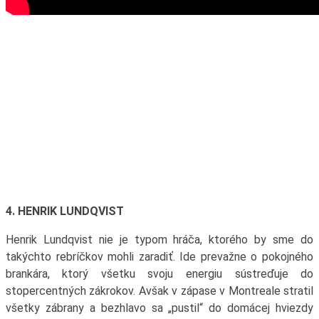
4. HENRIK LUNDQVIST
Henrik Lundqvist nie je typom hráča, ktorého by sme do
takýchto rebríčkov mohli zaradiť. Ide prevažne o pokojného
brankára, ktorý všetku svoju energiu sústreďuje do
stopercentných zákrokov. Avšak v zápase v Montreale stratil
všetky zábrany a bezhlavo sa „pustil“ do domácej hviezdy