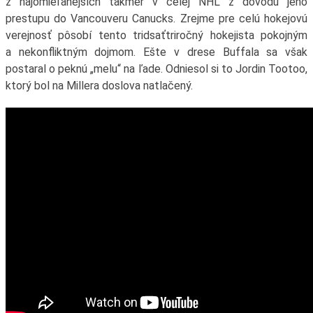
z najomieľanejších takmer v celej NHL z dôvodu jeho
prestupu do Vancouveru Canucks. Zrejme pre celú hokejovú
verejnosť pôsobí tento tridsaťtriročný hokejista pokojným
a nekonfliktným dojmom. Ešte v drese Buffala sa však
postaral o peknú „melu“ na ľade. Odniesol si to Jordin Tootoo,
ktorý bol na Millera doslova natlačený.