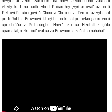
nevyberal veľkú zámienku na hnev. Jednoducho zasiahol
vtedy, keď mu padlo vhod. Počas hry „vyštartoval“ už proti
Petrovi Forsbergovi či Chrisovi Cheliosovi. Tento raz vybehol
proti Robbie Brownovi, ktorý ho prekonal po peknej asistencii
spoluhráča z Pittsburghu. Hneď ako sa Hextall z gólu
spamätal, rozkorčuľoval sa za Brownom a začal ho naháňať.