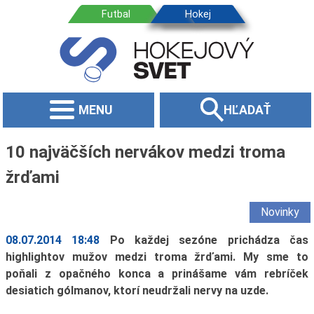
MENU
HĽADAŤ
10 najväčších nervákov medzi troma
žrďami
Novinky
08.07.2014 18:48
Po každej sezóne prichádza čas
highlightov mužov medzi troma žrďami. My sme to
poňali z opačného konca a prinášame vám rebríček
desiatich gólmanov, ktorí neudržali nervy na uzde.