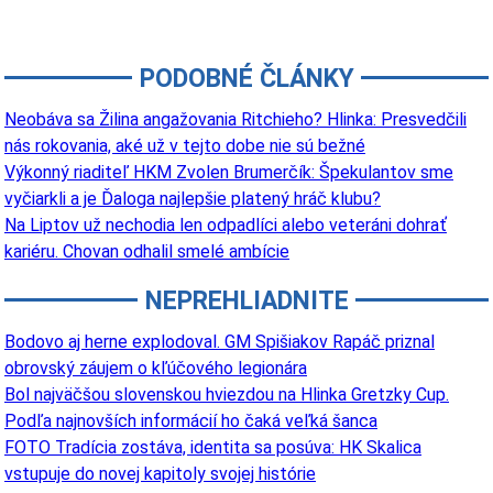
PODOBNÉ ČLÁNKY
Neobáva sa Žilina angažovania Ritchieho? Hlinka: Presvedčili
nás rokovania, aké už v tejto dobe nie sú bežné
Výkonný riaditeľ HKM Zvolen Brumerčík: Špekulantov sme
vyčiarkli a je Ďaloga najlepšie platený hráč klubu?
Na Liptov už nechodia len odpadlíci alebo veteráni dohrať
kariéru. Chovan odhalil smelé ambície
NEPREHLIADNITE
Bodovo aj herne explodoval. GM Spišiakov Rapáč priznal
obrovský záujem o kľúčového legionára
Bol najväčšou slovenskou hviezdou na Hlinka Gretzky Cup.
Podľa najnovších informácií ho čaká veľká šanca
FOTO Tradícia zostáva, identita sa posúva: HK Skalica
vstupuje do novej kapitoly svojej histórie